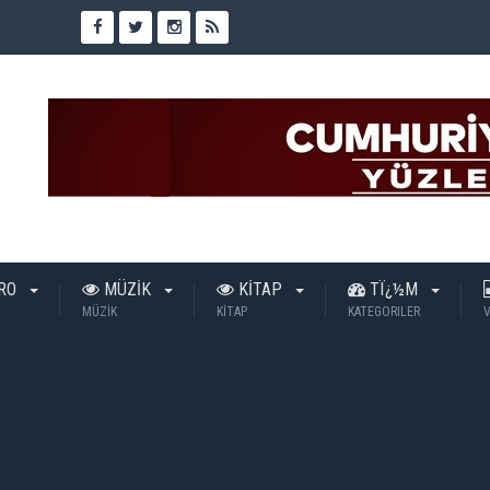
TRO
MÜZİK
KİTAP
TÏ¿½M
MÜZİK
KİTAP
KATEGORILER
V