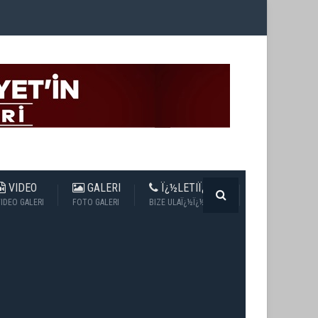
VIDEO
GALERI
Ï¿½LETIÏ¿½IM
IDEO GALERI
FOTO GALERI
BIZE ULAÏ¿½Ï¿½N