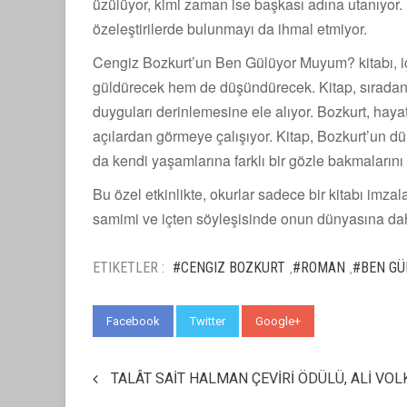
üzülüyor, kimi zaman ise başkası adına utanıyor.
özeleştirilerde bulunmayı da ihmal etmiyor.
Cengiz Bozkurt’un Ben Gülüyor Muyum? kitabı, i
güldürecek hem de düşündürecek. Kitap, sıradan 
duyguları derinlemesine ele alıyor. Bozkurt, haya
açılardan görmeye çalışıyor. Kitap, Bozkurt’un d
da kendi yaşamlarına farklı bir gözle bakmalarını 
Bu özel etkinlikte, okurlar sadece bir kitabı im
samimi ve içten söyleşisinde onun dünyasına dah
ETIKETLER :
#CENGIZ BOZKURT
#ROMAN
#BEN GÜ
,
,
Facebook
Twitter
Google+
WhatsApp
TALÂT SAİT HALMAN ÇEVİRİ ÖDÜLÜ, ALİ VOL