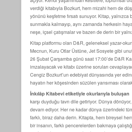
açıyor. Kendi yaşamından kesitlere, toplumsal olay
verdiği kitabıyla Bozkurt, hem mizahi hem de düş
yönünü keşfetme fırsatı sunuyor. Kitap, yalnızca 
sunmakla kalmayıp, aynı zamanda herkesin hayatın
neşe, içsel çatışmalar ve bazen de derin bir yalnız
Kitap platformu olan D&R, geleneksel yazar-okur b
Mecnun, Kuru Otlar Üstüne, Jet Sosyete gibi unut
26 Şubat Çarşamba günü saat 17:00’de D&R Kany
imzalayacak ve kitabı üzerine soruları cevaplayaca
Cengiz Bozkurt’un edebiyat dünyasında yer edinm
hayatın her köşesinden süzülen yansıması olarak
İnkılâp Kitabevi etiketiyle okurlarıyla buluşan 
karşı duyduğu tavrı dile getiriyor. Dünya dönüyor,
devam ediyor. Her ne kadar dünya üzerindeki tüm 
farklı, biraz daha derin. Kitapta, hem bireysel 
bir insanın, farklı pencerelerden bakmaya çalıştı