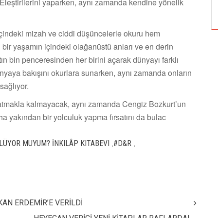
 Eleştirilerini yaparken, aynı zamanda kendine yönelik
ÖZPETEK VE VAHİDE PERÇİN'İN
çindeki mizah ve ciddi düşüncelerle okuru hem
bir yaşamın içindeki olağanüstü anları ve en derin
tın bin penceresinden her birini açarak dünyayı farklı
ünyaya bakışını okurlara sunarken, aynı zamanda onların
sağlıyor.
zalatmakla kalmayacak, aynı zamanda Cengiz Bozkurt’un
a yakından bir yolculuk yapma fırsatını da bulac
LÜYOR MUYUM? İNKILÂP KITABEVI
#D&R
,
,
KAN ERDEMİR’E VERİLDİ