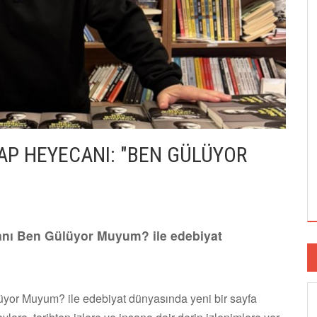
TAP HEYECANI: "BEN GÜLÜYOR
anı Ben Gülüyor Muyum? ile edebiyat
üyor Muyum? ile edebiyat dünyasında yeni bir sayfa