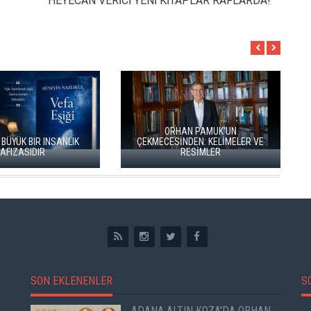
HEYECAN VERİCİ YENİ KİTAPLAR RAFLARDA!
AN PAMUK'UN
NDEN: KELİMELER VE
RESİMLER
İKİ KİTAP VE BİTMEYEN BİR ENERJİ
SON EKLENENLER
S
ADANA ALTIN KOZA'DA ORHAN