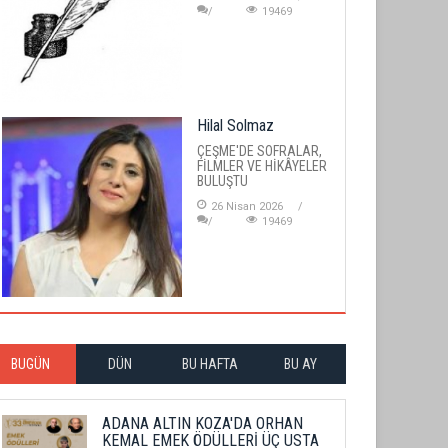
19469
Hilal Solmaz
ÇEŞME'DE SOFRALAR,
FİLMLER VE HİKÂYELER
BULUŞTU
26 Nisan 2026
19469
BUGÜN
DÜN
BU HAFTA
BU AY
ADANA ALTIN KOZA'DA ORHAN
KEMAL EMEK ÖDÜLLERİ ÜÇ USTA