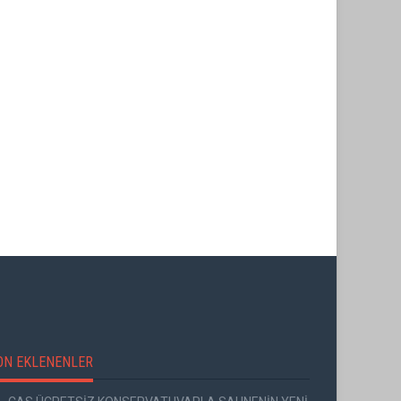
ÜNAL ERSÖZLÜ’NÜN YENİ ŞİİR
KİTABI “BÖĞÜRTLEN ÖPÜCÜĞÜ”
RIZA SÖNMEZ: ‘ANADOLU,
YAYIMLANDI
SANILDIĞINDAN ÇOK DAHA VEGA
ON EKLENENLER