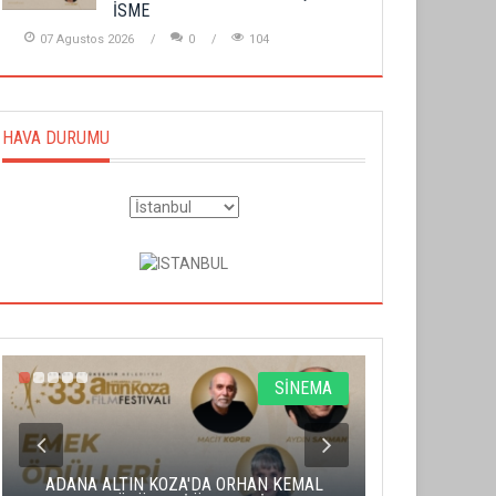
İSME
07 Agustos 2026
0
104
HAVA DURUMU
SİNEMA
ADANA ALTIN KOZA'DA ORHAN KEMAL
ALTIN PORTA