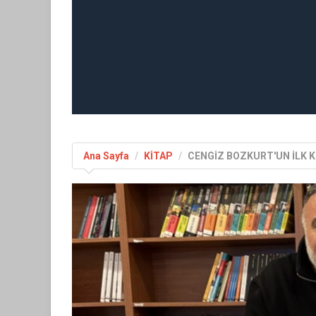
Ana Sayfa
KİTAP
CENGİZ BOZKURT'UN İLK 