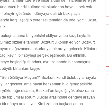
lara, tarihten izlere ve insana dair derin izlenimlere yer
ündürücü bir dil kullanarak okurlarına hayatın pek çok
bir bireyin gözünden dünyaya dair bir bakış açısı
da karşılaştığı o evrensel temaları da irdeliyor: Hüzün,
lık.
uluşmalarına bir yenisini ekliyor ve bu kez, Leyla ile
ulmaz dizilerle tanınan Bozkurt’u konuk ediyor. Bozkurt,
on mağazasında okurlarıyla bir araya gelecek. Kitabını
ğı keyifli bir söyleşi gerçekleştirecek. Bu etkinlik,
eye başladığı ilk adımı, aynı zamanda bir sanatçının
 büyük bir anlam taşıyor.
“
Ben Gülüyor Muyum?” Bozkurt, kendi üslubuyla hayata
 yıllar geçiyor, ama hayat her zaman bildiğimiz şekilde
SİNEMA
yükler ağır olsa da, Bozkurt’un taşıdığı yük biraz daha
hem de toplumsal sorumluluklar arasındaki dengeyi arayan
ğı bir dünya anlatılıyor. Kimi zaman başkası adına
ALTIN KOZA'NIN ONUR ÖDÜLLERİ FERZAN