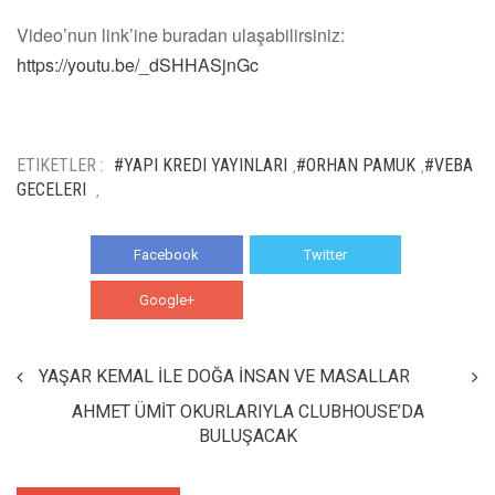
Video’nun link’ine buradan ulaşabilirsiniz:
https://youtu.be/_dSHHASjnGc
ETIKETLER :
#YAPI KREDI YAYINLARI
#ORHAN PAMUK
#VEBA
,
,
GECELERI
,
Facebook
Twitter
Google+
WhatsApp
YAŞAR KEMAL İLE DOĞA İNSAN VE MASALLAR
AHMET ÜMİT OKURLARIYLA CLUBHOUSE’DA
BULUŞACAK