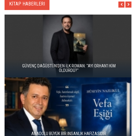
KİTAP HABERLERI
İKİ KİTAP VE BİTMEYEN BİR ENERJİ
ÜNAL ERSÖZLÜ’NÜN YENİ ŞİİR KİTABI “BÖĞÜRTLEN ÖPÜCÜĞÜ”
YAYIMLANDI