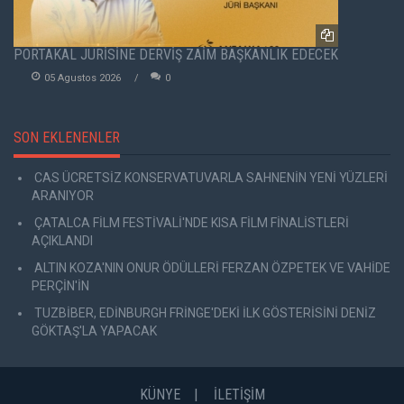
PORTAKAL JÜRİSİNE DERVİŞ ZAİM BAŞKANLIK EDECEK
05 Agustos 2026
0
SON EKLENENLER
CAS ÜCRETSİZ KONSERVATUVARLA SAHNENİN YENİ YÜZLERİ
ARANIYOR
ÇATALCA FİLM FESTİVALİ'NDE KISA FİLM FİNALİSTLERİ
AÇIKLANDI
ALTIN KOZA'NIN ONUR ÖDÜLLERİ FERZAN ÖZPETEK VE VAHİDE
PERÇİN'İN
TUZBİBER, EDİNBURGH FRİNGE'DEKİ İLK GÖSTERİSİNİ DENİZ
GÖKTAŞ'LA YAPACAK
KÜNYE
İLETİŞİM