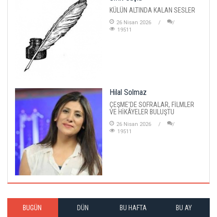
KÜLÜN ALTINDA KALAN SESLER
26 Nisan 2026
19511
Hilal Solmaz
ÇEŞME'DE SOFRALAR, FİLMLER
VE HİKÂYELER BULUŞTU
26 Nisan 2026
19511
BUGÜN
DÜN
BU HAFTA
BU AY