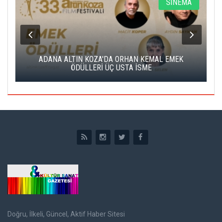
A
SİNEMA
K
ADANA ALTIN KOZA'DA ORHAN KEMAL EMEK
A
ÖDÜLLERİ ÜÇ USTA İSME
Doğru, İlkeli, Güncel, Aktif Haber Sitesi