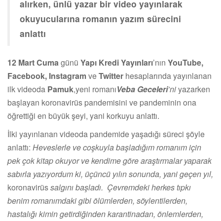
alırken, ünlü yazar bir video yayınlarak
okuyucularına romanın yazım sürecini
anlattı
12 Mart Cuma
günü
Yapı Kredi Yayınları
’nın
YouTube,
Facebook, Instagram
ve
Twitter
hesaplarında yayınlanan
ilk videoda
Pamuk
,yeni romanı
Veba Geceleri
’ni
yazarken
başlayan koronavirüs pandemisini ve pandeminin ona
öğrettiği en büyük şeyi, yani korkuyu anlattı.
İlki yayınlanan videoda pandemide yaşadığı süreci şöyle
anlattı:
Heveslerle ve coşkuyla başladığım romanım için
pek çok kitap okuyor ve kendime göre araştırmalar yaparak
sabırla yazıyordum ki, üçüncü yılın sonunda, yani geçen yıl,
koronavirüs
salgını başladı. Çevremdeki herkes tıpkı
benim romanımdaki gibi ölümlerden, söylentilerden,
hastalığı kimin getirdiğinden karantinadan, önlemlerden,