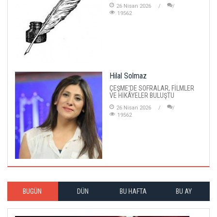
26 Nisan 2026
19562
Hilal Solmaz
ÇEŞME'DE SOFRALAR, FİLMLER
VE HİKÂYELER BULUŞTU
26 Nisan 2026
19562
BUGÜN
DÜN
BU HAFTA
BU AY