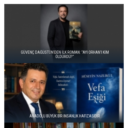
İKİ KİTAP VE BİTMEYEN BİR ENERJİ
ÜNAL ERSÖZLÜ’NÜN YENİ ŞİİR KİTABI “BÖĞÜRTLEN ÖPÜCÜĞÜ”
YAYIMLANDI