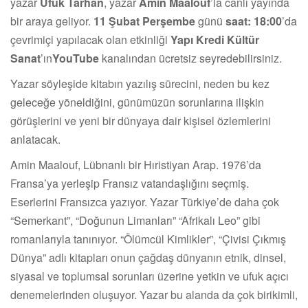
yazar
Ufuk Tarhan
, yazar
Amin Maalouf
’la canlı yayında
bir araya geliyor.
11 Şubat Perşembe
günü
saat: 18:00
’da
çevrimiçi yapılacak olan etkinliği
Yapı Kredi Kültür
Sanat
’ın
YouTube
kanalından ücretsiz seyredebilirsiniz.
Yazar söyleşide kitabın yazılış sürecini, neden bu kez
geleceğe yöneldiğini, günümüzün sorunlarına ilişkin
görüşlerini ve yeni bir dünyaya dair kişisel özlemlerini
anlatacak.
Amin Maalouf, Lübnanlı bir Hıristiyan Arap. 1976’da
Fransa’ya yerleşip Fransız vatandaşlığını seçmiş.
Eserlerini Fransızca yazıyor. Yazar Türkiye’de daha çok
“Semerkant”, “Doğunun Limanları” “Afrikalı Leo” gibi
romanlarıyla tanınıyor. “Ölümcül Kimlikler”, “Çivisi Çıkmış
Dünya” adlı kitapları onun çağdaş dünyanın etnik, dinsel,
siyasal ve toplumsal sorunları üzerine yetkin ve ufuk açıcı
denemelerinden oluşuyor. Yazar bu alanda da çok birikimli,