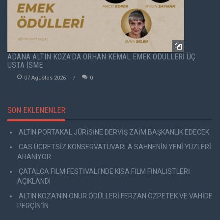
ADANA ALTIN KOZA'DA ORHAN KEMAL EMEK ÖDÜLLERİ ÜÇ
USTA İSME
07 Agustos 2026
0
SON EKLENENLER
ALTIN PORTAKAL JÜRİSİNE DERVİŞ ZAİM BAŞKANLIK EDECEK
CAS ÜCRETSİZ KONSERVATUVARLA SAHNENİN YENİ YÜZLERİ
ARANIYOR
ÇATALCA FİLM FESTİVALİ'NDE KISA FİLM FİNALİSTLERİ
AÇIKLANDI
ALTIN KOZA'NIN ONUR ÖDÜLLERİ FERZAN ÖZPETEK VE VAHİDE
PERÇİN'İN