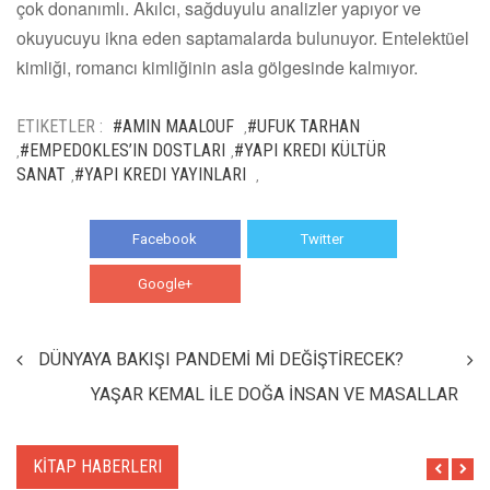
çok donanımlı. Akılcı, sağduyulu analizler yapıyor ve
okuyucuyu ikna eden saptamalarda bulunuyor. Entelektüel
kimliği, romancı kimliğinin asla gölgesinde kalmıyor.
ETIKETLER :
#AMIN MAALOUF
#UFUK TARHAN
,
#EMPEDOKLES’IN DOSTLARI
#YAPI KREDI KÜLTÜR
,
,
SANAT
#YAPI KREDI YAYINLARI
,
,
Facebook
Twitter
Google+
WhatsApp
DÜNYAYA BAKIŞI PANDEMİ Mİ DEĞİŞTİRECEK?
YAŞAR KEMAL İLE DOĞA İNSAN VE MASALLAR
KİTAP HABERLERI