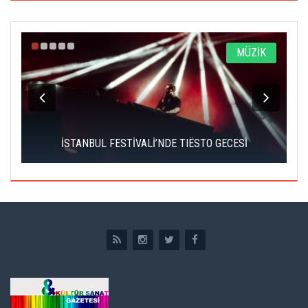
A
MÜZİK
İSTANBUL FESTİVALİ’NDE TIËSTO GECESİ