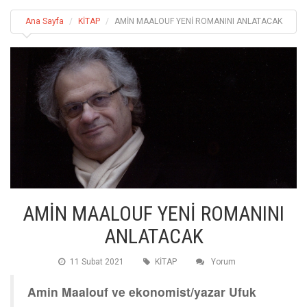
Ana Sayfa
KİTAP
AMİN MAALOUF YENİ ROMANINI ANLATACAK
AMİN MAALOUF YENİ ROMANINI
ANLATACAK
11 Subat 2021
KİTAP
Yorum
Amin Maalouf ve ekonomist/yazar Ufuk