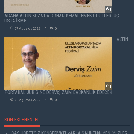
ADANA ALTIN KOZA'DA ORHAN KEMAL EMEK ÖDÜLLERİ ÜÇ
USTA İSME
07 Agustos 2026
0
ALTIN
PORTAKAL JÜRİSİNE DERVİŞ ZAİM BAŞKANLIK EDECEK
05 Agustos 2026
0
SON EKLENENLER
CAS ÜCRETSİZ KONSERVATUVARLA SAHNENİN YENİ YÜZLERİ