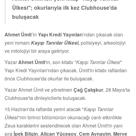
Ülkesi"; okurlarıyla ilk kez Clubhouse'da
buluşacak
Ahmet Ümit
’in
Yapı Kredi Yayınları
’ndan çıkacak olan
yeni romanı
Kayıp Tanrılar Ülkesi,
polisiyeyi, arkeolojiyi
ve mitolojiyi bir araya getiriyor.
Yazar
Ahmet Ümit
'in, son kitabı "
Kayıp Tanrılar Ülkesi
"
Yapı Kredi Yayınları'ndan çıkacak. Ümit'in kitabı raflardan
önce Clubhouse'da okurlar ile buluşacak.
Yazar Ahmet Ümit ve yönetmen
Çağ Çalışkur
, 28 Mayıs'ta
Clubhouse'ta dinleyicilerle buluşacak.
15 Haziran'da raflarda yerini alacak "
Kayıp Tanrılar
Ülkesi
"nin birinci bölümünün okunacağı canlı etkinlikte
Zeus karakterini seslendirecek olan Ahmet Ümit'in yanı
sıra
İpek Bilgin
,
Alican Yücesoy
,
Cem Avnayim
,
Merve