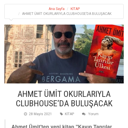
Ana Sayfa
KİTAP
AHMET ÜMİT OKURLARIYLA CLUBHOUSE’DA BULUŞACAK
AHMET ÜMİT OKURLARIYLA
CLUBHOUSE’DA BULUŞACAK
28 Mayis 2021
KİTAP
Yorum
Ahmet Ümit'ten yeni kitap "Kayıp Tanrılar