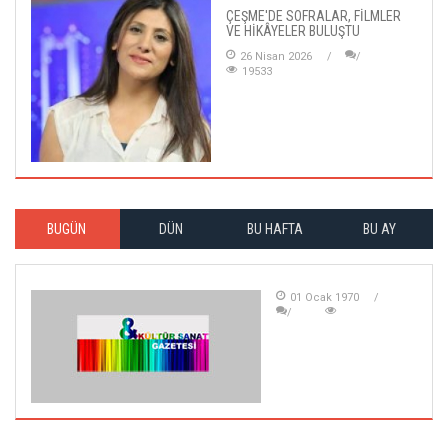
ÇEŞME'DE SOFRALAR, FİLMLER
VE HİKÂYELER BULUŞTU
26 Nisan 2026
19533
BUGÜN
DÜN
BU HAFTA
BU AY
01 Ocak 1970