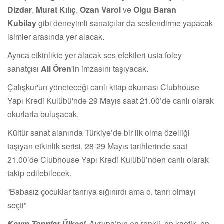
Dizdar
,
Murat Kılıç
,
Ozan Varol
ve
Olgu Baran
Kubilay
gibi deneyimli sanatçılar da seslendirme yapacak
isimler arasında yer alacak.
Ayrıca etkinlikte yer alacak ses efektleri usta foley
sanatçısı
Ali Ören
'in imzasını taşıyacak.
Çalışkur'un yöneteceği canlı kitap okuması Clubhouse
Yapı Kredi Kulübü'nde 29 Mayıs saat 21.00’de canlı olarak
okurlarla buluşacak.
Kültür sanat alanında Türkiye’de bir ilk olma özelliği
taşıyan etkinlik serisi, 28-29 Mayıs tarihlerinde saat
21.00’de Clubhouse Yapı Kredi Kulübü’nden canlı olarak
takip edilebilecek.
“Babasız çocuklar tanrıya sığınırdı ama o, tanrı olmayı
seçti”
Kayıp Tanrılar Ülkesi
,
Avrupa’nın en renkli, en kaotik, en