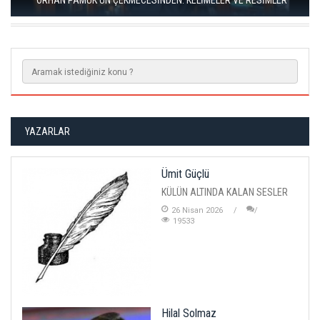
RIZA SÖNMEZ: ‘ANADOLU, SANILDIĞINDAN ÇOK DAHA VEGAN"
YAZARLAR
Ümit Güçlü
KÜLÜN ALTINDA KALAN SESLER
26 Nisan 2026
19533
Hilal Solmaz