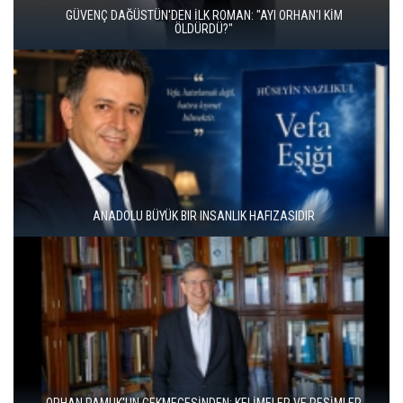
İKİ KİTAP VE BİTMEYEN BİR ENERJİ
ÜNAL ERSÖZLÜ’NÜN YENİ ŞİİR KİTABI “BÖĞÜRTLEN ÖPÜCÜĞÜ”
YAYIMLANDI