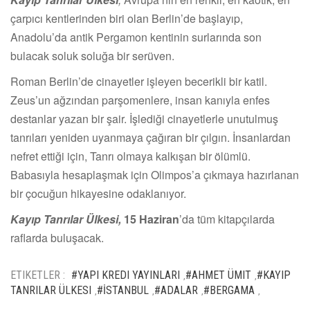
çarpıcı kentlerinden biri olan Berlin’de başlayıp,
Anadolu’da antik Pergamon kentinin surlarında son
bulacak soluk soluğa bir serüven.
Roman Berlin’de cinayetler işleyen becerikli bir katil.
Zeus’un ağzından parşomenlere, insan kanıyla enfes
destanlar yazan bir şair. İşlediği cinayetlerle unutulmuş
tanrıları yeniden uyanmaya çağıran bir çılgın. İnsanlardan
nefret ettiği için, Tanrı olmaya kalkışan bir ölümlü.
Babasıyla hesaplaşmak için Olimpos’a çıkmaya hazırlanan
bir çocuğun hikayesine odaklanıyor.
Kayıp Tanrılar Ülkesi,
15 Haziran
’da tüm kitapçılarda
raflarda buluşacak.
ETIKETLER :
#YAPI KREDI YAYINLARI
#AHMET ÜMIT
#KAYIP
,
,
TANRILAR ÜLKESI
#İSTANBUL
#ADALAR
#BERGAMA
,
,
,
,