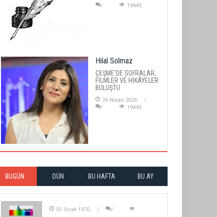
19445
Hilal Solmaz
ÇEŞME'DE SOFRALAR,
FİLMLER VE HİKÂYELER
BULUŞTU
26 Nisan 2026
19445
BUGÜN
DÜN
BU HAFTA
BU AY
01 Ocak 1970