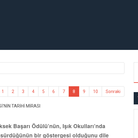
1
2
3
4
5
6
7
8
9
10
Sonraki
sek Başarı Ödülü’nün, Işık Okulları’nda
n sürdüğünün bir göstergesi olduğunu dile