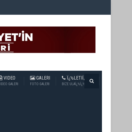
VIDEO
GALERI
Ï¿½LETIÏ¿½IM
IDEO GALERI
FOTO GALERI
BIZE ULAÏ¿½Ï¿½N