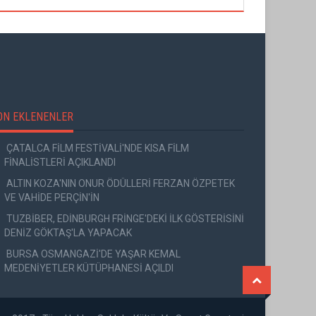
ON EKLENENLER
ÇATALCA FİLM FESTİVALİ'NDE KISA FİLM
FİNALİSTLERİ AÇIKLANDI
ALTIN KOZA'NIN ONUR ÖDÜLLERİ FERZAN ÖZPETEK
VE VAHİDE PERÇİN'İN
TUZBİBER, EDİNBURGH FRİNGE'DEKİ İLK GÖSTERİSİNİ
DENİZ GÖKTAŞ'LA YAPACAK
BURSA OSMANGAZİ'DE YAŞAR KEMAL
MEDENİYETLER KÜTÜPHANESİ AÇILDI