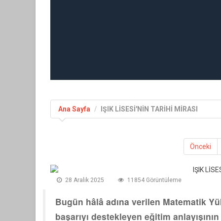
Ana Sayfa
IŞIK LİSESİ'NİN TARİHİ MİRASI
Önceki
28 Aralik 2025
11854 Görüntüleme
Bugün hâlâ adına verilen Matematik Yük
başarıyı destekleyen eğitim anlayışını