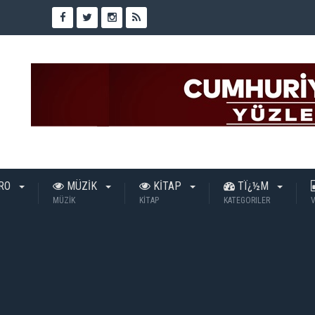
TRO
MÜZİK
KİTAP
TÏ¿½M
MÜZİK
KİTAP
KATEGORILER
V