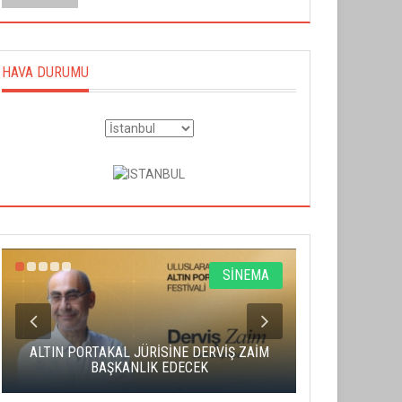
HAVA DURUMU
SİNEMA
ALTIN PORTAKAL JÜRİSİNE DERVİŞ ZAİM
CAS ÜCRE
BAŞKANLIK EDECEK
SAHNENİN 