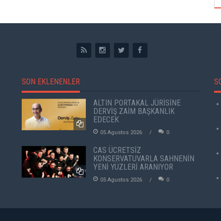
SON EKLENENLER
S
ALTIN PORTAKAL JÜRİSİNE
DERVİŞ ZAİM BAŞKANLIK
EDECEK
05 Agustos 2026
0
CAS ÜCRETSİZ
KONSERVATUVARLA SAHNENİN
YENİ YÜZLERİ ARANIYOR
05 Agustos 2026
0