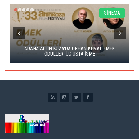
A
SİNEMA
K
ADANA ALTIN KOZA'DA ORHAN KEMAL EMEK
A
ÖDÜLLERİ ÜÇ USTA İSME