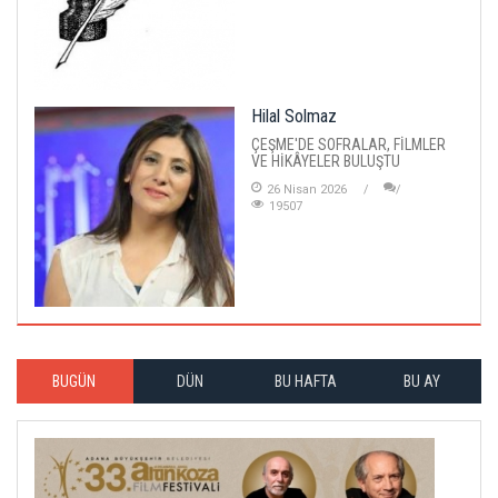
Hilal Solmaz
ÇEŞME'DE SOFRALAR, FİLMLER
VE HİKÂYELER BULUŞTU
26 Nisan 2026
19507
BUGÜN
DÜN
BU HAFTA
BU AY