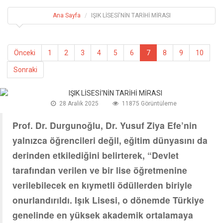
Ana Sayfa
IŞIK LİSESİ'NİN TARİHİ MİRASI
Önceki
1
2
3
4
5
6
7
8
9
10
Sonraki
28 Aralik 2025
11875 Görüntüleme
Prof. Dr. Durgunoğlu, Dr. Yusuf Ziya Efe’nin
yalnızca öğrencileri değil, eğitim dünyasını da
derinden etkilediğini belirterek, “Devlet
tarafından verilen ve bir lise öğretmenine
verilebilecek en kıymetli ödüllerden biriyle
onurlandırıldı. Işık Lisesi, o dönemde Türkiye
genelinde en yüksek akademik ortalamaya