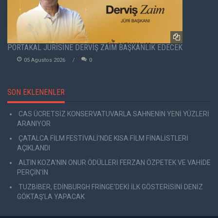
PORTAKAL JÜRİSİNE DERVİŞ ZAİM BAŞKANLIK EDECEK
05 Agustos 2026
0
SON EKLENENLER
CAS ÜCRETSİZ KONSERVATUVARLA SAHNENİN YENİ YÜZLERİ
ARANIYOR
ÇATALCA FİLM FESTİVALİ'NDE KISA FİLM FİNALİSTLERİ
AÇIKLANDI
ALTIN KOZA'NIN ONUR ÖDÜLLERİ FERZAN ÖZPETEK VE VAHİDE
PERÇİN'İN
TUZBİBER, EDİNBURGH FRİNGE'DEKİ İLK GÖSTERİSİNİ DENİZ
GÖKTAŞ'LA YAPACAK