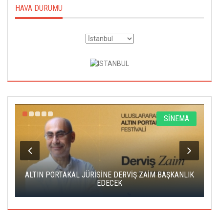
HAVA DURUMU
R
SİNEMA
ALTIN PORTAKAL JÜRİSİNE DERVİŞ ZAİM BAŞKANLIK
C
EDECEK