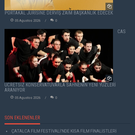
PORTAKAL JÜRİSİNE DERVİŞ ZAİM BAŞKANLIK EDECEK
05 Agustos 2026
0
CAS
ÜCRETSİZ KONSERVATUVARLA SAHNENİN YENİ YÜZLERİ
ARANIYOR
05 Agustos 2026
0
SON EKLENENLER
ÇATALCA FİLM FESTİVALİ'NDE KISA FİLM FİNALİSTLERİ