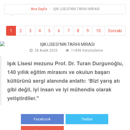
Ana Sayfa
IŞIK LİSESİ'NİN TARİHİ MİRASI
1
2
3
4
5
6
7
8
9
10
Sonraki
28 Aralik 2025
11849 Görüntüleme
Işık Lisesi mezunu Prof. Dr. Turan Durgunoğlu,
140 yıllık eğitim mirasını ve okulun başarı
kültürünü sergi alanında anlattı: ‘Bizi yarış atı
gibi değil, iyi insan ve iyi mühendis olarak
yetiştirdiler."
Facebook
Twitter