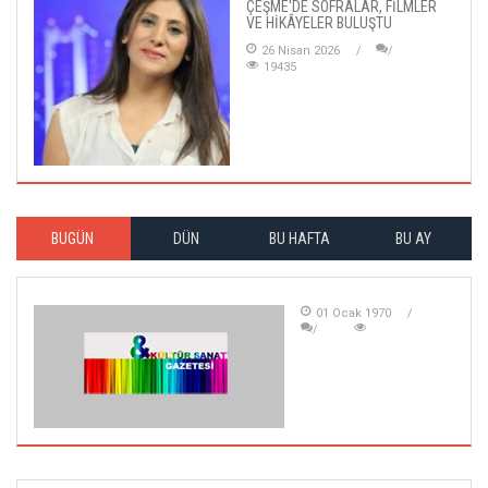
ÇEŞME'DE SOFRALAR, FİLMLER
VE HİKÂYELER BULUŞTU
26 Nisan 2026
19435
BUGÜN
DÜN
BU HAFTA
BU AY
01 Ocak 1970