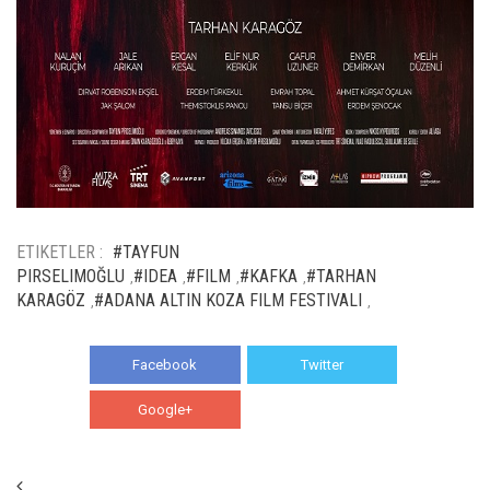
ETIKETLER :
#TAYFUN
PIRSELIMOĞLU
#IDEA
#FILM
#KAFKA
#TARHAN
,
,
,
,
KARAGÖZ
#ADANA ALTIN KOZA FILM FESTIVALI
,
,
Facebook
Twitter
Google+
WhatsApp