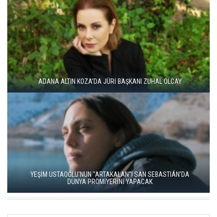
ADANA ALTIN KOZA'DA JÜRİ BAŞKANI ZUHAL OLCAY
YEŞİM USTAOĞLU'NUN "ARTAKALAN"I SAN SEBASTIÁN'DA
DÜNYA PRÖMİYERİNİ YAPACAK