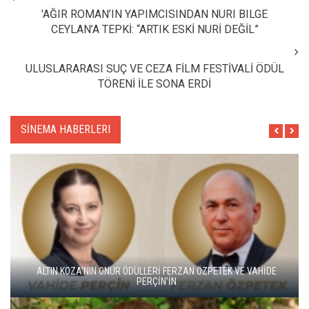
'AĞIR ROMAN’IN YAPIMCISINDAN NURI BILGE
CEYLAN’A TEPKİ: “ARTIK ESKİ NURİ DEĞİL”
ULUSLARARASI SUÇ VE CEZA FİLM FESTİVALİ ÖDÜL
TÖRENİ İLE SONA ERDİ
SİNEMA HABERLERI
ALTIN KOZA'NIN ONUR ÖDÜLLERİ FERZAN ÖZPETEK VE VAHİDE
PERÇİN'İN