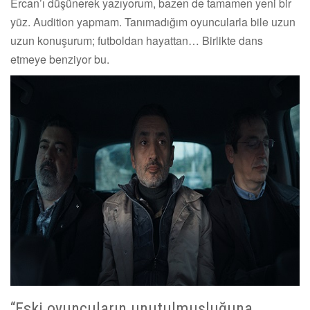
Ercan’ı düşünerek yazıyorum, bazen de tamamen yeni bir
yüz. Audition yapmam. Tanımadığım oyuncularla bile uzun
uzun konuşurum; futboldan hayattan… Birlikte dans
etmeye benziyor bu.
“Eski oyuncuların unutulmuşluğuna