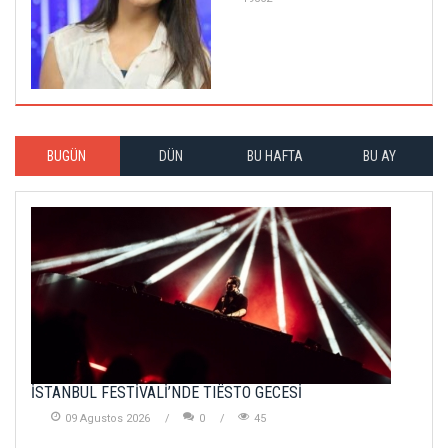
BUGÜN
DÜN
BU HAFTA
BU AY
İSTANBUL FESTİVALİ’NDE TIËSTO GECESİ
09 Agustos 2026
0
45