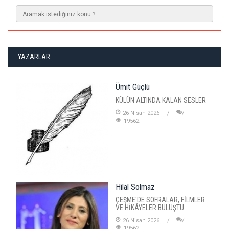
YAZARLAR
Ümit Güçlü
KÜLÜN ALTINDA KALAN SESLER
26 Nisan 2026
19562
Hilal Solmaz
ÇEŞME'DE SOFRALAR, FİLMLER
VE HİKÂYELER BULUŞTU
26 Nisan 2026
19562