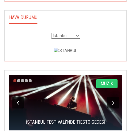
HAVA DURUMU
MÜZİK
SİNEMA
ADANA ALTIN KOZA'DA ORHAN KEMAL EMEK
ECESİ
ÖDÜLLERİ ÜÇ USTA İSME