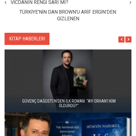
VİCDANIN RENGİ SARI MI?
TÜRKİYE’NİN DAN BROWN’U ARİF ERGİN’DEN:
GİZLENEN
KİTAP HABERLERI
İKİ KİTAP VE BİTMEYEN BİR ENERJİ