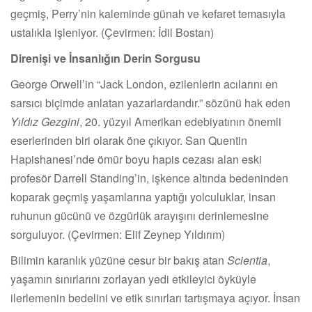
geçmiş, Perry’nin kaleminde günah ve kefaret temasıyla
ustalıkla işleniyor. (Çevirmen: İdil Bostan)
Direnişi ve İnsanlığın Derin Sorgusu
George Orwell’in “Jack London, ezilenlerin acılarını en
sarsıcı biçimde anlatan yazarlardandır.” sözünü hak eden
Yıldız Gezgini
, 20. yüzyıl Amerikan edebiyatının önemli
eserlerinden biri olarak öne çıkıyor. San Quentin
Hapishanesi’nde ömür boyu hapis cezası alan eski
profesör Darrell Standing’in, işkence altında bedeninden
koparak geçmiş yaşamlarına yaptığı yolculuklar, insan
ruhunun gücünü ve özgürlük arayışını derinlemesine
sorguluyor. (Çevirmen: Elif Zeynep Yıldırım)
Bilimin karanlık yüzüne cesur bir bakış atan
Scientia
,
yaşamın sınırlarını zorlayan yedi etkileyici öyküyle
ilerlemenin bedelini ve etik sınırları tartışmaya açıyor. İnsan