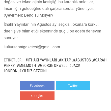
doğası ve teknolojinin kesiştiği bu karanlık anlatılar,
insanlığın geleceğine dair çarpıcı sorular yöneltiyor.
(Çevirmen: Bengisu Molyer)
İthaki Yayınları’nın Ağustos ayı seçkisi, okurlara korku,
direniş ve bilim etiği ekseninde güçlü bir edebi deneyim
sunuyor.
kultursanatgazetesi@gmail.com
ETIKETLER :
#İTHAKI YAYINLARI
#KITAP
#AGUSTOS
#SARAH
,
,
,
PERRY
#MELMOTH
#GEORGE ORWELL
#JACK
,
,
,
LONDON
#YILDIZ GEZGINI
,
,
Facebook
Twitter
Google+
WhatsApp