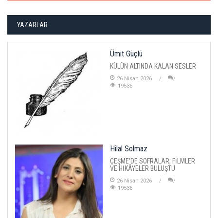
YAZARLAR
Ümit Güçlü
KÜLÜN ALTINDA KALAN SESLER
26 Nisan 2026
19536
Hilal Solmaz
ÇEŞME'DE SOFRALAR, FİLMLER
VE HİKÂYELER BULUŞTU
26 Nisan 2026
19536