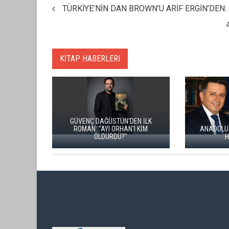
TÜRKİYE’NİN DAN BROWN’U ARİF ERGİN’DEN:
KİTAP HABERLERI
ORHAN PA
ANADOLU BÜYÜK BIR INSANLIK
ÇEKMECESİNDEN: 
HAFIZASIDIR
RESİM