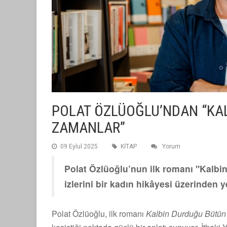
POLAT ÖZLÜOĞLU’NDAN “KA
ZAMANLAR”
09 Eylul 2025
KİTAP
Yorum
Polat Özlüoğlu’nun ilk romanı "Kalbi
izlerini bir kadın hikâyesi üzerinden
Polat Özlüoğlu, ilk romanı
Kalbin Durduğu Bütün