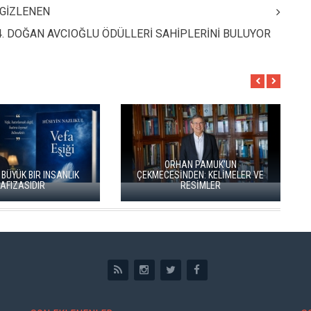
 GİZLENEN
4. DOĞAN AVCIOĞLU ÖDÜLLERİ SAHİPLERİNİ BULUYOR
MUK'UN
ÜNA
KELİMELER VE
KİTA
LER
İKİ KİTAP VE BİTMEYEN BİR ENERJİ