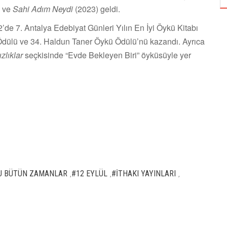
 ve
Sahi Adım Neydi
(2023) geldi.
’de 7. Antalya Edebiyat Günleri Yılın En İyi Öykü Kitabı
 Ödülü ve 34. Haldun Taner Öykü Ödülü’nü kazandı. Ayrıca
zlıklar
seçkisinde “Evde Bekleyen Biri” öyküsüyle yer
U BÜTÜN ZAMANLAR
#12 EYLÜL
#İTHAKI YAYINLARI
,
,
,