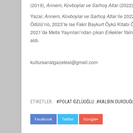
(2019),
Annem, Kovboylar ve Sarhoş Atlar
(2022)
Yazar,
Annem, Kovboylar ve Sarhoş Atlar
ile 2022
Ödülü’nü, 2023’te ise Fakir Baykurt Öykü Kitabı
2021’de Metis Yayınları’ndan çıkan
Erkekler Yalnı
aldı.
kultursanatgazetesi@gmail.com
ETIKETLER :
#POLAT ÖZLÜOĞLU
#KALBİN DURDUĞ
,
Facebook
Twitter
Google+
WhatsApp