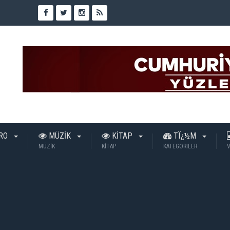
TRO
MÜZİK
KİTAP
TÏ¿½M
MÜZİK
KİTAP
KATEGORILER
V