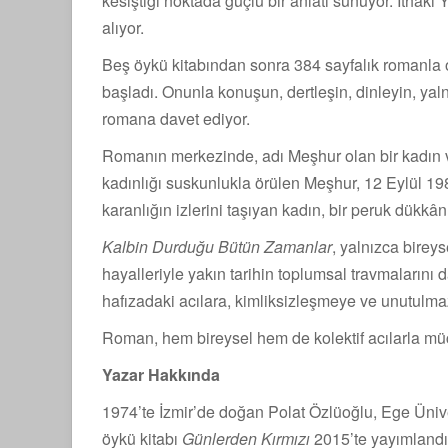
kesiştiği noktada güçlü bir anlatı sunuyor. İthaki
alıyor.
Beş öykü kitabından sonra 384 sayfalık romanla 
başladı. Onunla konuşun, dertleşin, dinleyin, yaln
romana davet ediyor.
Romanın merkezinde, adı Meşhur olan bir kadın var
kadınlığı suskunlukla örülen Meşhur, 12 Eylül 19
karanlığın izlerini taşıyan kadın, bir peruk dükkân
Kalbin Durduğu Bütün Zamanlar
, yalnızca bireys
hayalleriyle yakın tarihin toplumsal travmalarını d
hafızadaki acılara, kimliksizleşmeye ve unutulma
Roman, hem bireysel hem de kolektif acılarla mü
Yazar Hakkında
1974’te İzmir’de doğan Polat Özlüoğlu, Ege Ünive
öykü kitabı
Günlerden Kırmızı
2015’te yayımland