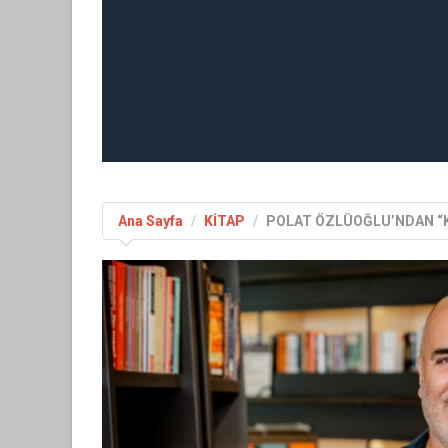
Ana Sayfa
KİTAP
POLAT ÖZLÜOĞLU’NDAN “