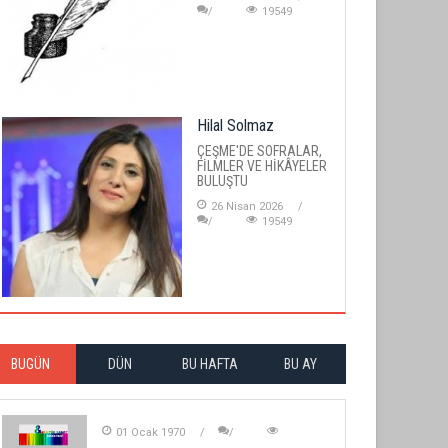
19549
Hilal Solmaz
ÇEŞME'DE SOFRALAR,
FİLMLER VE HİKÂYELER
BULUŞTU
26 Nisan 2026
19549
BUGÜN
DÜN
BU HAFTA
BU AY
01 Ocak 1970