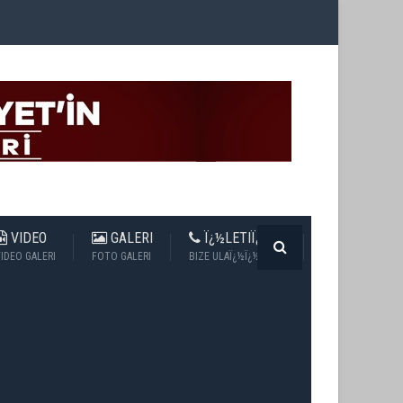
VIDEO
GALERI
Ï¿½LETIÏ¿½IM
IDEO GALERI
FOTO GALERI
BIZE ULAÏ¿½Ï¿½N