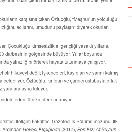
 Yayınları’ndan çıkan roman 12 Eylül’de raflardaki yerini
okurların karşısına çıkan Özlüoğlu, “Meşhur’un yolculuğu
ızlığını, acılarını, umudunu paylaşın” diyerek okurları
. Çocukluğu kimsesizlikle, gençliği yasaklı yıllarla,
80 darbesinin gölgesinde büyüyor. Yıllar boyunca
ında yalnızlığını örterek hayata tutunmaya çalışıyor.
el bir hikâyeyi değil; işkenceleri, kayıpları ve yarım kalmış
a belgeliyor. Özlüoğlu, kırılgan ve çarpıcı üslubuyla ortak
z yaralara ayna tutuyor.
SİNEMA
cadele eden tüm kalplere adanıyor.
ALTIN KOZA'NIN ONUR ÖDÜLLERİ FERZAN
rsitesi İletişim Fakültesi Gazetecilik Bölümü mezunu. İlk
ÖZPETEK VE VAHİDE PERÇİN'İN
ı. Ardından
Hevesi Kirpiğinde
(2017),
Peri Kızı Af Buyrun