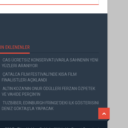
ON EKLENENLER
CAS ÜCRETSİZ KONSERVATUVARLA SAHNENİN YENİ
YÜZLERİ ARANIYOR
ÇATALCA FİLM FESTİVALİ'NDE KISA FİLM
FİNALİSTLERİ AÇIKLANDI
ALTIN KOZA'NIN ONUR ÖDÜLLERİ FERZAN ÖZPETEK
VE VAHİDE PERÇİN'İN
TUZBİBER, EDİNBURGH FRİNGE'DEKİ İLK GÖSTERİSİNİ
DENİZ GÖKTAŞ'LA YAPACAK