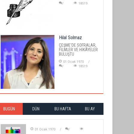
18519
Hilal Solmaz
ÇEŞME'DE SOFRALAR,
FİLMLER VE HİKÂYELER
BULUŞTU
01 Ocak 1970
18519
BUGÜN
DÜN
BU HAFTA
BU AY
01 Ocak 1970