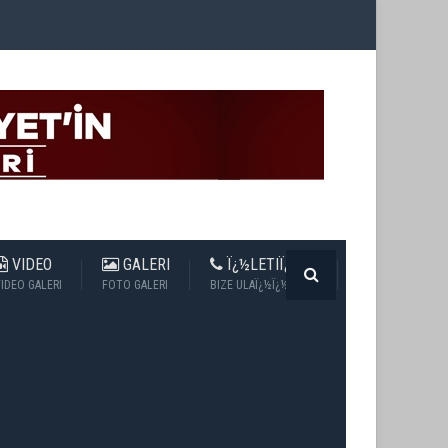
VIDEO
GALERI
Ï¿½LETIÏ¿½IM
IDEO GALERI
FOTO GALERI
BIZE ULAÏ¿½Ï¿½N