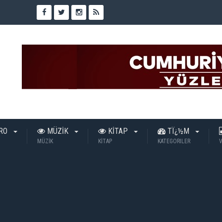
TRO
MÜZİK
KİTAP
TÏ¿½M
MÜZİK
KİTAP
KATEGORILER
V