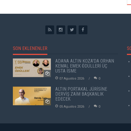
SON EKLENENLER
S
ADANA ALTIN KOZA'DA ORHAN
KEMAL EMEK ÖDÜLLERİ ÜÇ
USTA İSME
07 Agustos 2026
0
ALTIN PORTAKAL JÜRİSİNE
DERVİŞ ZAİM BAŞKANLIK
EDECEK
05 Agustos 2026
0