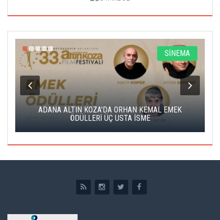
A
SİNEMA
K
ADANA ALTIN KOZA'DA ORHAN KEMAL EMEK
A
ÖDÜLLERİ ÜÇ USTA İSME