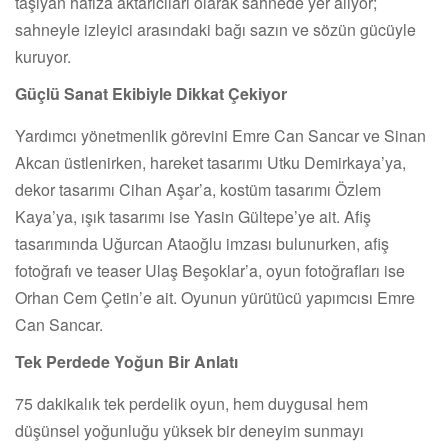
taşıyan hafıza aktarıcıları olarak sahnede yer alıyor;
sahneyle izleyici arasındaki bağı sazın ve sözün gücüyle
kuruyor.
Güçlü Sanat Ekibiyle Dikkat Çekiyor
Yardımcı yönetmenlik görevini Emre Can Sancar ve Sinan
Akcan üstlenirken, hareket tasarımı Utku Demirkaya’ya,
dekor tasarımı Cihan Aşar’a, kostüm tasarımı Özlem
Kaya’ya, ışık tasarımı ise Yasin Gültepe’ye ait. Afiş
tasarımında Uğurcan Ataoğlu imzası bulunurken, afiş
fotoğrafı ve teaser Ulaş Beşoklar’a, oyun fotoğrafları ise
Orhan Cem Çetin’e ait. Oyunun yürütücü yapımcısı Emre
Can Sancar.
Tek Perdede Yoğun Bir Anlatı
75 dakikalık tek perdelik oyun, hem duygusal hem
düşünsel yoğunluğu yüksek bir deneyim sunmayı