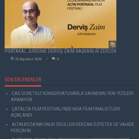
PORTAKAL JÜRİSİNE DERVİŞ ZAİM BAŞKANLIK EDECEK
05 Agustos 2026
0
SON EKLENENLER
CAS ÜCRETSİZ KONSERVATUVARLA SAHNENİN YENİ YÜZLERİ
ARANIYOR
ÇATALCA FİLM FESTİVALİ'NDE KISA FİLM FİNALİSTLERİ
AÇIKLANDI
ALTIN KOZA'NIN ONUR ÖDÜLLERİ FERZAN ÖZPETEK VE VAHİDE
PERÇİN'İN