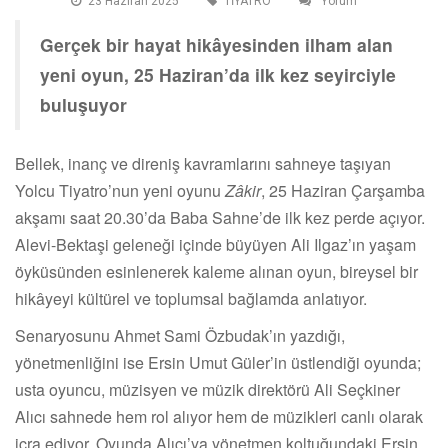
23 Haziran 2025
TİYATRO
Yorum
Gerçek bir hayat hikâyesinden ilham alan
yeni oyun, 25 Haziran’da ilk kez seyirciyle
buluşuyor
Bellek, inanç ve direniş kavramlarını sahneye taşıyan
Yolcu Tiyatro’nun yeni oyunu
Zâkir
, 25 Haziran Çarşamba
akşamı saat 20.30’da Baba Sahne’de ilk kez perde açıyor.
Alevi-Bektaşi geleneği içinde büyüyen Ali Ilgaz’ın yaşam
öyküsünden esinlenerek kaleme alınan oyun, bireysel bir
hikâyeyi kültürel ve toplumsal bağlamda anlatıyor.
Senaryosunu Ahmet Sami Özbudak’ın yazdığı,
yönetmenliğini ise Ersin Umut Güler’in üstlendiği oyunda;
usta oyuncu, müzisyen ve müzik direktörü Ali Seçkiner
Alıcı sahnede hem rol alıyor hem de müzikleri canlı olarak
icra ediyor. Oyunda Alıcı’ya yönetmen koltuğundaki Ersin