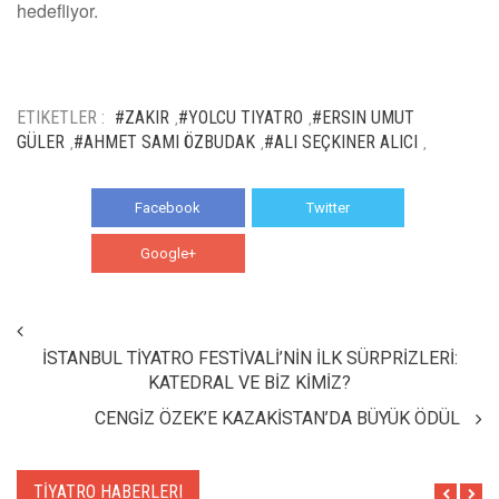
hedefliyor.
ETIKETLER :
#ZAKIR
#YOLCU TIYATRO
#ERSIN UMUT
,
,
GÜLER
#AHMET SAMI ÖZBUDAK
#ALI SEÇKINER ALICI
,
,
,
Facebook
Twitter
Google+
WhatsApp
İSTANBUL TİYATRO FESTİVALİ’NİN İLK SÜRPRİZLERİ:
KATEDRAL VE BİZ KİMİZ?
CENGİZ ÖZEK’E KAZAKİSTAN’DA BÜYÜK ÖDÜL
TİYATRO HABERLERI