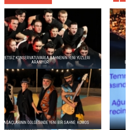
BERGAMA BİR KEZ DAHA TİYATRONUN SAHNESİ OLUYOR
BBT’DE REKOR SEYİRCİ, YENİ REPERTUVAR