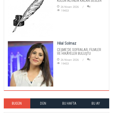
KÜLÜN ALTINDA KALAN SESLER
26 Nisan 2026
19453
Hilal Solmaz
ÇEŞME'DE SOFRALAR, FİLMLER
VE HİKÂYELER BULUŞTU
26 Nisan 2026
19453
BUGÜN
DÜN
BU HAFTA
BU AY