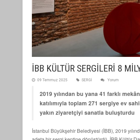
İBB KÜLTÜR SERGİLERİ 8 Mİ
09 Temmuz 2025
SERGİ
Yorum
2019 yılından bu yana 41 farklı mekân
katılımıyla toplam 271 sergiye ev sah
yakın ziyaretçiyi sanatla buluşturdu
İstanbul Büyükşehir Belediyesi (İBB), 2019 yılınd
adeta bir sergi kentine dönüştürdü. İBB Kültür Da