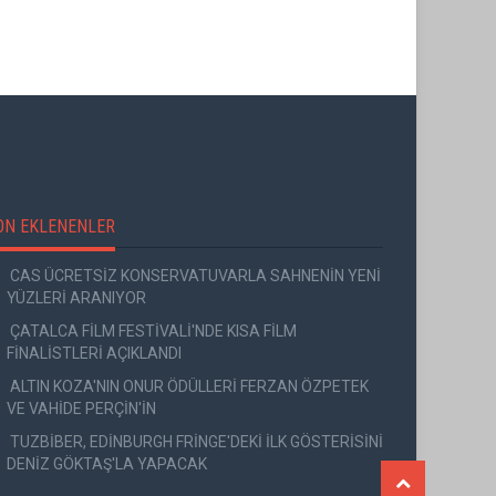
BUGÜN"
ON EKLENENLER
CAS ÜCRETSİZ KONSERVATUVARLA SAHNENİN YENİ
YÜZLERİ ARANIYOR
ÇATALCA FİLM FESTİVALİ'NDE KISA FİLM
FİNALİSTLERİ AÇIKLANDI
ALTIN KOZA'NIN ONUR ÖDÜLLERİ FERZAN ÖZPETEK
VE VAHİDE PERÇİN'İN
TUZBİBER, EDİNBURGH FRİNGE'DEKİ İLK GÖSTERİSİNİ
DENİZ GÖKTAŞ'LA YAPACAK