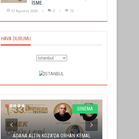
İSME
07 Agustos 2026
0
70
HAVA DURUMU
SİNEMA
ADANA ALTIN KOZA'DA ORHAN KEMAL
ALTIN PORTA