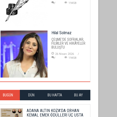
19458
Hilal Solmaz
ÇEŞME'DE SOFRALAR,
FİLMLER VE HİKÂYELER
BULUŞTU
26 Nisan 2026
19458
BUGÜN
DÜN
BU HAFTA
BU AY
ADANA ALTIN KOZA'DA ORHAN
KEMAL EMEK ÖDÜLLERİ ÜÇ USTA