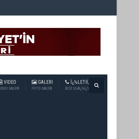
VIDEO
GALERI
Ï¿½LETIÏ¿½IM
IDEO GALERI
FOTO GALERI
BIZE ULAÏ¿½Ï¿½N