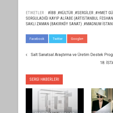
ETIKETLER :
#İBB
#KÜLTÜR
#SERGİLER
#HMET GÜ
,
,
,
SORGULADIĞI KAYIP ALFABE (ARTİSTANBUL FESHAN
SAKLI ZAMAN (BAKIRKÖY SANAT)
#MAGNUM İSTANB
,
Facebook
Twitter
Google+
WhatsApp
Salt Sanatsal Araştırma ve Üretim Destek Prog
18. İS
SERGİ HABERLERI
ARETE, 16 YILLIK SANAT