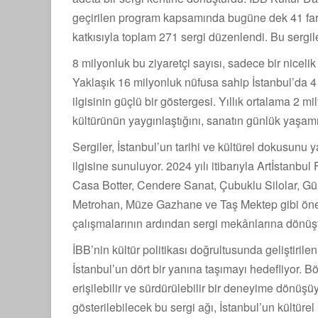
geçirilen program kapsamında bugüne dek 41 fark
katkısıyla toplam 271 sergi düzenlendi. Bu sergile
8 milyonluk bu ziyaretçi sayısı, sadece bir nicel
Yaklaşık 16 milyonluk nüfusa sahip İstanbul’da 4
ilgisinin güçlü bir göstergesi. Yıllık ortalama 2 m
kültürünün yaygınlaştığını, sanatın günlük yaşamı
Sergiler, İstanbul’un tarihi ve kültürel dokusunu
ilgisine sunuluyor. 2024 yılı itibarıyla Artİstanb
Casa Botter, Cendere Sanat, Çubuklu Silolar, Gü
Metrohan, Müze Gazhane ve Taş Mektep gibi önem
çalışmalarının ardından sergi mekânlarına dönüş
İBB’nin kültür politikası doğrultusunda geliştiril
İstanbul’un dört bir yanına taşımayı hedefliyor. B
erişilebilir ve sürdürülebilir bir deneyime dönüş
gösterilebilecek bu sergi ağı, İstanbul’un kültür