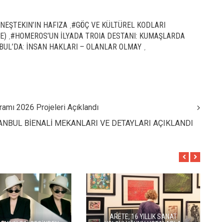
NEŞTEKIN’IN HAFIZA
#GÖÇ VE KÜLTÜREL KODLARI
,
E)
#HOMEROS’UN İLYADA TROIA DESTANI: KUMAŞLARDA
,
UL’DA: İNSAN HAKLARI – OLANLAR OLMAY
,
ramı 2026 Projeleri Açıklandı
TANBUL BİENALİ MEKANLARI VE DETAYLARI AÇIKLANDI
BALKANLAR'DAN ALÇITEPE'YE
SEÇKİN PİRİM İLE ŞERE