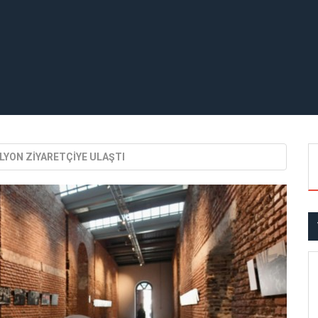
İLYON ZİYARETÇİYE ULAŞTI