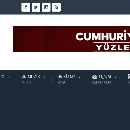
TRO
MÜZİK
KİTAP
TÏ¿½M
MÜZİK
KİTAP
KATEGORILER
V