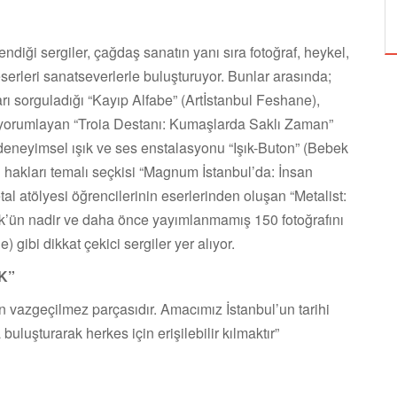
ÖZPETEK VE VAHİDE PERÇİN'İN
diği sergiler, çağdaş sanatın yanı sıra fotoğraf, heykel,
eserleri sanatseverlerle buluşturuyor. Bunlar arasında;
rı sorguladığı “Kayıp Alfabe” (Artİstanbul Feshane),
 yorumlayan “Troia Destanı: Kumaşlarda Saklı Zaman”
deneyimsel ışık ve ses enstalasyonu “Işık-Buton” (Bebek
akları temalı seçkisi “Magnum İstanbul’da: İnsan
al atölyesi öğrencilerinin eserlerinden oluşan “Metalist:
k’ün nadir ve daha önce yayımlanmamış 150 fotoğrafını
 gibi dikkat çekici sergiler yer alıyor.
K”
ın vazgeçilmez parçasıdır. Amacımız İstanbul’un tarihi
uluşturarak herkes için erişilebilir kılmaktır”