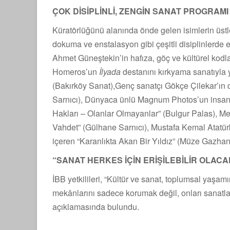
ÇOK DİSİPLİNLİ, ZENGİN SANAT PROGRAMI
Küratörlüğünü alanında önde gelen isimlerin üstlen
dokuma ve enstalasyon gibi çeşitli disiplinlerde 
Ahmet Güneştekin’in hafıza, göç ve kültürel kodla
Homeros’un
İlyada
destanını kırkyama sanatıyla
(Bakırköy Sanat),Genç sanatçı Gökçe Çilekar’ın 
Sarnıcı), Dünyaca ünlü Magnum Photos’un insan h
Hakları – Olanlar Olmayanlar” (Bulgur Palas), Met
Vahdet” (Gülhane Sarnıcı), Mustafa Kemal Atatür
içeren “Karanlıkta Akan Bir Yıldız” (Müze Gazhane)
“SANAT HERKES İÇİN ERİŞİLEBİLİR OLACA
İBB yetkilileri, “Kültür ve sanat, toplumsal yaşam
mekânlarını sadece korumak değil, onları sanatla b
açıklamasında bulundu.