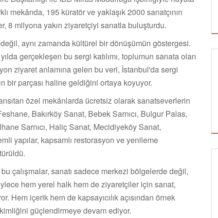
lı mekânda, 195 küratör ve yaklaşık 2000 sanatçının
r, 8 milyona yakın ziyaretçiyi sanatla buluşturdu.
ik değil, aynı zamanda kültürel bir dönüşümün göstergesi.
 yılda gerçekleşen bu sergi katılımı, toplumun sanata olan
ilyon ziyaret anlamına gelen bu veri, İstanbul'da sergi
n bir parçası haline geldiğini ortaya koyuyor.
 yansıtan özel mekânlarda ücretsiz olarak sanatseverlerin
ul Feshane, Bakırköy Sanat, Bebek Sarnıcı, Bulgur Palas,
lhane Sarnıcı, Haliç Sanat, Mecidiyeköy Sanat,
li yapılar, kapsamlı restorasyon ve yenileme
türüldü.
en bu çalışmalar, sanatı sadece merkezi bölgelerde değil,
SİNEMA
öylece hem yerel halk hem de ziyaretçiler için sanat,
üyor. Hem içerik hem de kapsayıcılık açısından örnek
el kimliğini güçlendirmeye devam ediyor.
ALTIN KOZA'NIN ONUR ÖDÜLLERİ FERZAN