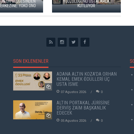
GÖÇÜN HİKAYESİ: "KÖK HALI"
SARNICI'NDA "DÜN İLE 
SERGİSİ AÇILDI
SERGİSİ
SON EKLENENLER
S
ADANA ALTIN KOZA'DA ORHAN
KEMAL EMEK ÖDÜLLERİ ÜÇ
USTA İSME
07 Agustos 2026
0
ALTIN PORTAKAL JÜRİSİNE
DERVİŞ ZAİM BAŞKANLIK
EDECEK
05 Agustos 2026
0