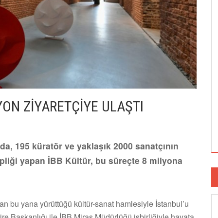
LYON ZİYARETÇİYE ULAŞTI
da, 195 küratör ve yaklaşık 2000 sanatçının
ipliği yapan İBB Kültür, bu süreçte 8 milyona
an bu yana yürüttüğü kültür-sanat hamlesiyle İstanbul’u
ire Başkanlığı ile İBB Miras Müdürlüğü işbirliğiyle hayata