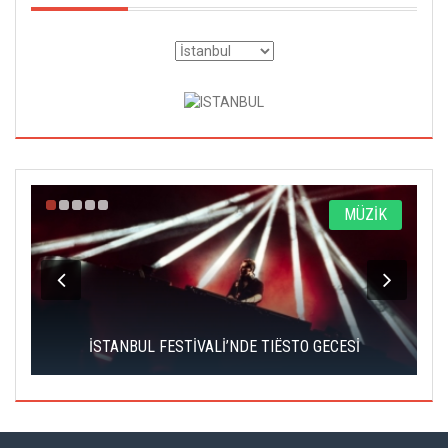
A
MÜZİK
İSTANBUL FESTİVALİ’NDE TIËSTO GECESİ