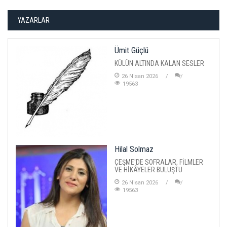
YAZARLAR
Ümit Güçlü
KÜLÜN ALTINDA KALAN SESLER
26 Nisan 2026
19563
Hilal Solmaz
ÇEŞME'DE SOFRALAR, FİLMLER
VE HİKÂYELER BULUŞTU
26 Nisan 2026
19563