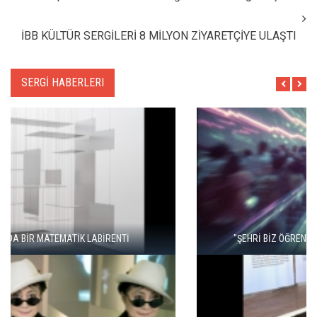
İBB KÜLTÜR SERGİLERİ 8 MİLYON ZİYARETÇİYE ULAŞTI
SERGİ HABERLERI
"ŞEHRİ BİZ ÖĞRENMİYORUZ, TELEFONUMUZ ÖĞRENİYOR"