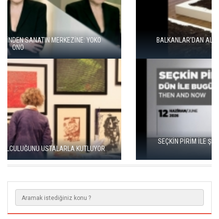
BALKANLAR'DAN ALÇITEPE'YE GÖÇÜN HİKAYESİ: "KÖK HALI"
SERGİSİ AÇILDI
SEÇKİN PİRİM İLE ŞEREFİYE SARNICI'NDA "DÜN İLE BUGÜN"
SERGİSİ