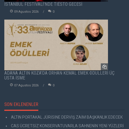
İSTANBUL FESTİVALİ’NDE TIËSTO GECESİ
09 Agustos 2026
0
ADANA ALTIN KOZA'DA ORHAN KEMAL EMEK ÖDÜLLERİ ÜÇ
USTA İSME
07 Agustos 2026
0
SON EKLENENLER
ALTIN PORTAKAL JÜRİSİNE DERVİŞ ZAİM BAŞKANLIK EDECEK
CAS ÜCRETSİZ KONSERVATUVARLA SAHNENİN YENİ YÜZLERİ