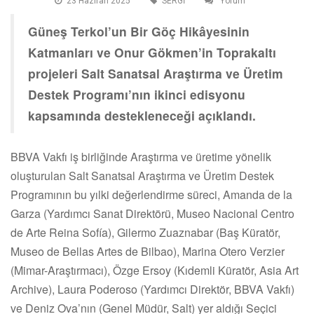
23 Haziran 2025
SERGİ
Yorum
Güneş Terkol’un Bir Göç Hikâyesinin
Katmanları ve Onur Gökmen’in Toprakaltı
projeleri Salt Sanatsal Araştırma ve Üretim
Destek Programı’nın ikinci edisyonu
kapsamında destekleneceği açıklandı.
BBVA Vakfı iş birliğinde Araştırma ve üretime yönelik
oluşturulan Salt Sanatsal Araştırma ve Üretim Destek
Programının bu yılki değerlendirme süreci, Amanda de la
Garza (Yardımcı Sanat Direktörü, Museo Nacional Centro
de Arte Reina Sofía), Gilermo Zuaznabar (Baş Küratör,
Museo de Bellas Artes de Bilbao), Marina Otero Verzier
(Mimar-Araştırmacı), Özge Ersoy (Kıdemli Küratör, Asia Art
Archive), Laura Poderoso (Yardımcı Direktör, BBVA Vakfı)
ve Deniz Ova’nın (Genel Müdür, Salt) yer aldığı Seçici