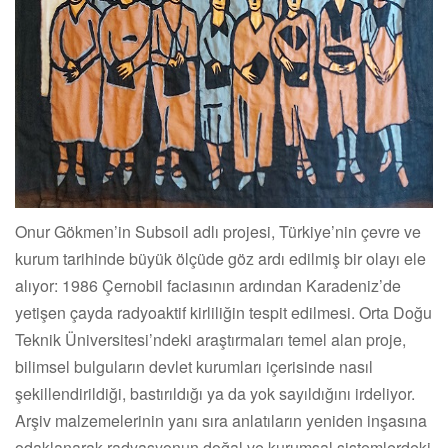
Onur Gökmen’in Subsoil adlı projesi, Türkiye’nin çevre ve
kurum tarihinde büyük ölçüde göz ardı edilmiş bir olayı ele
alıyor: 1986 Çernobil faciasının ardından Karadeniz’de
yetişen çayda radyoaktif kirliliğin tespit edilmesi. Orta Doğu
Teknik Üniversitesi’ndeki araştırmaları temel alan proje,
bilimsel bulguların devlet kurumları içerisinde nasıl
şekillendirildiği, bastırıldığı ya da yok sayıldığını irdeliyor.
Arşiv malzemelerinin yanı sıra anlatıların yeniden inşasına
odaklanarak radyasyonun doğal ve kurumsal sistemlerdeki