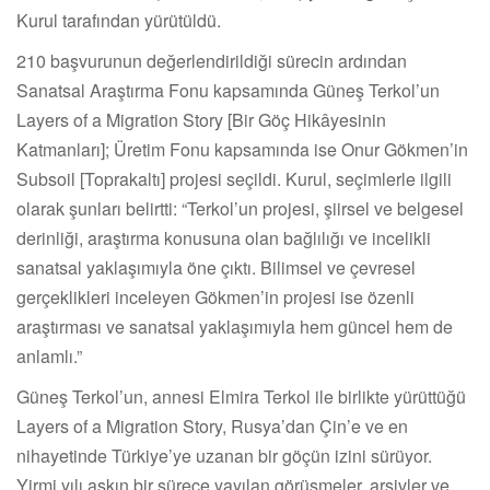
Kurul tarafından yürütüldü.
210 başvurunun değerlendirildiği sürecin ardından
Sanatsal Araştırma Fonu kapsamında Güneş Terkol’un
Layers of a Migration Story [Bir Göç Hikâyesinin
Katmanları]; Üretim Fonu kapsamında ise Onur Gökmen’in
Subsoil [Toprakaltı] projesi seçildi. Kurul, seçimlerle ilgili
olarak şunları belirtti: “Terkol’un projesi, şiirsel ve belgesel
derinliği, araştırma konusuna olan bağlılığı ve incelikli
sanatsal yaklaşımıyla öne çıktı. Bilimsel ve çevresel
gerçeklikleri inceleyen Gökmen’in projesi ise özenli
araştırması ve sanatsal yaklaşımıyla hem güncel hem de
anlamlı.”
Güneş Terkol’un, annesi Elmira Terkol ile birlikte yürüttüğü
Layers of a Migration Story, Rusya’dan Çin’e ve en
nihayetinde Türkiye’ye uzanan bir göçün izini sürüyor.
Yirmi yılı aşkın bir sürece yayılan görüşmeler, arşivler ve