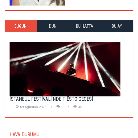
BUGÜN
DÜN
BU HAFTA
BU AY
İSTANBUL FESTİVALİ’NDE TIËSTO GECESİ
09 Agustos 2026
0
45
HAVA DURUMU