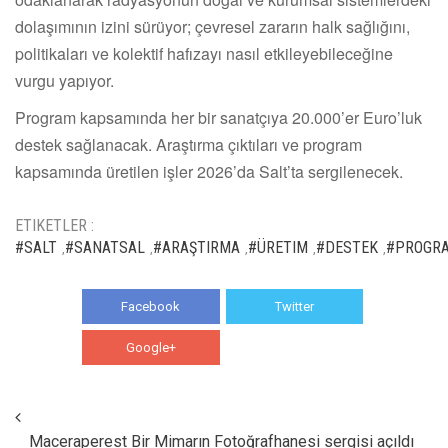
dolaşımının izini sürüyor; çevresel zararın halk sağlığını,
politikaları ve kolektif hafızayı nasıl etkileyebileceğine
vurgu yapıyor.
Program kapsamında her bir sanatçıya 20.000’er Euro’luk
destek sağlanacak. Araştırma çıktıları ve program
kapsamında üretilen işler 2026’da Salt’ta sergilenecek.
ETIKETLER :
#SALT
#SANATSAL
#ARAŞTIRMA
#ÜRETIM
#DESTEK
#PROGR
,
,
,
,
,
Facebook
Twitter
Google+
WhatsApp
Maceraperest Bir Mimarın Fotoğrafhanesi sergisi açıldı