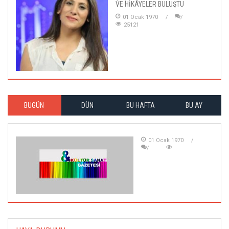
VE HİKÂYELER BULUŞTU
01 Ocak 1970
25121
BUGÜN
DÜN
BU HAFTA
BU AY
01 Ocak 1970