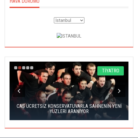
HAVA DURUMU
A
TİYATRO
IK
CAS ÜCRETSİZ KONSERVATUVARLA SAHNENİN YENİ
YÜZLERİ ARANIYOR