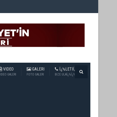
VIDEO
GALERI
Ï¿½LETIÏ¿½IM
IDEO GALERI
FOTO GALERI
BIZE ULAÏ¿½Ï¿½N