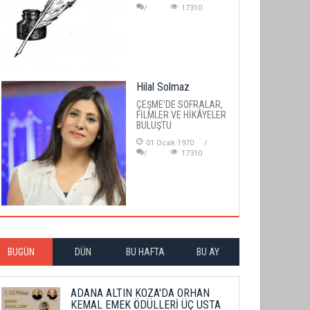
17310
Hilal Solmaz
ÇEŞME'DE SOFRALAR,
FİLMLER VE HİKÂYELER
BULUŞTU
01 Ocak 1970
17310
BUGÜN
DÜN
BU HAFTA
BU AY
ADANA ALTIN KOZA'DA ORHAN
KEMAL EMEK ÖDÜLLERİ ÜÇ USTA