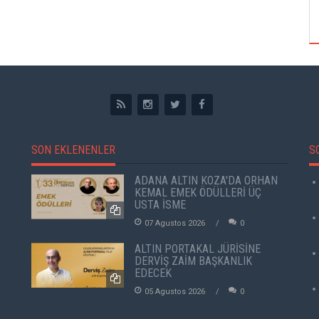
ÖZPETEK VE VAHİDE PERÇİN'İN
SON EKLENENLER
S
ADANA ALTIN KOZA'DA ORHAN
KEMAL EMEK ÖDÜLLERİ ÜÇ
USTA İSME
07 Agustos 2026
0
ALTIN PORTAKAL JÜRİSİNE
DERVİŞ ZAİM BAŞKANLIK
EDECEK
05 Agustos 2026
0