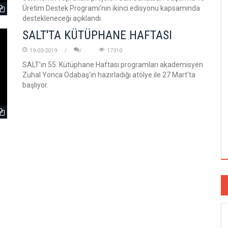
Üretim Destek Programı’nın ikinci edisyonu kapsamında
destekleneceği açıklandı.
SALT'TA KÜTÜPHANE HAFTASI
19-03-2019
17310
SALT’ın 55. Kütüphane Haftası programları akademisyen
Zuhal Yonca Odabaş'ın hazırladığı atölye ile 27 Mart'ta
başlıyor.