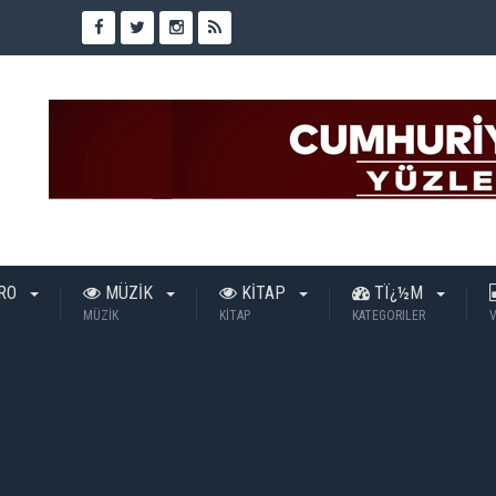
TRO
MÜZİK
KİTAP
TÏ¿½M
MÜZİK
KİTAP
KATEGORILER
V