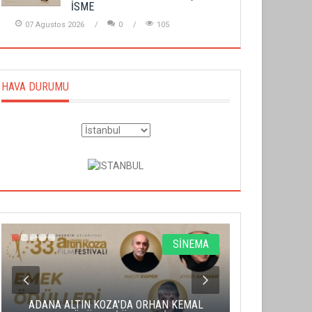
İSME
07 Agustos 2026
0
105
HAVA DURUMU
SİNEMA
ADANA ALTIN KOZA'DA ORHAN KEMAL
ALTIN PORTA