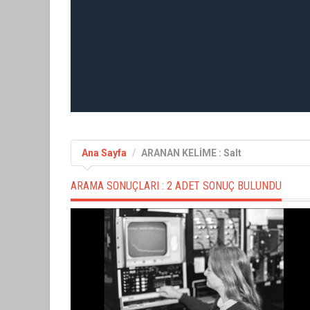
Ana Sayfa
ARANAN KELİME : Salt
ARAMA SONUÇLARI :
2 ADET SONUÇ BULUNDU