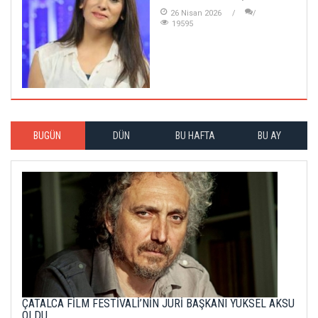
26 Nisan 2026
19595
BUGÜN
DÜN
BU HAFTA
BU AY
ÇATALCA FİLM FESTİVALİ’NİN JÜRİ BAŞKANI YÜKSEL AKSU
OLDU