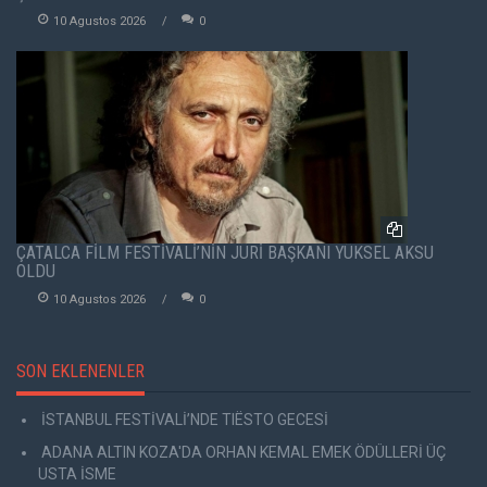
10 Agustos 2026
0
ÇATALCA FİLM FESTİVALİ’NİN JÜRİ BAŞKANI YÜKSEL AKSU
OLDU
10 Agustos 2026
0
SON EKLENENLER
İSTANBUL FESTİVALİ’NDE TIËSTO GECESİ
ADANA ALTIN KOZA'DA ORHAN KEMAL EMEK ÖDÜLLERİ ÜÇ
USTA İSME