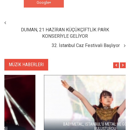
Google+
WhatsApp
DUMAN, 21 HAZİRAN KÜÇÜKÇİFTLİK PARK
KONSERİYLE GELİYOR
32. İstanbul Caz Festivali Başlıyor
MÜZİK HABERLERI
BABYMETAL, İSTANBUL'U METAL VE GÖRSEL ŞOVLA
BULUŞTURDU