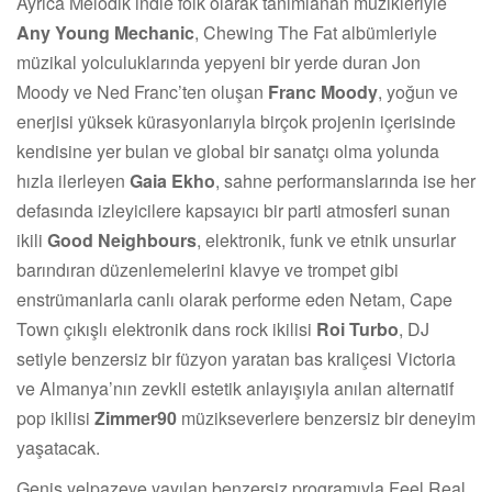
Ayrıca Melodik indie folk olarak tanımlanan müzikleriyle
Any Young Mechanic
, Chewing The Fat albümleriyle
müzikal yolculuklarında yepyeni bir yerde duran Jon
Moody ve Ned Franc’ten oluşan
Franc Moody
, yoğun ve
enerjisi yüksek kürasyonlarıyla birçok projenin içerisinde
kendisine yer bulan ve global bir sanatçı olma yolunda
hızla ilerleyen
Gaia Ekho
, sahne performanslarında ise her
defasında izleyicilere kapsayıcı bir parti atmosferi sunan
ikili
Good Neighbours
, elektronik, funk ve etnik unsurlar
barındıran düzenlemelerini klavye ve trompet gibi
enstrümanlarla canlı olarak performe eden Netam, Cape
Town çıkışlı elektronik dans rock ikilisi
Roi Turbo
, DJ
setiyle benzersiz bir füzyon yaratan bas kraliçesi Victoria
ve Almanya’nın zevkli estetik anlayışıyla anılan alternatif
pop ikilisi
Zimmer90
müzikseverlere benzersiz bir deneyim
yaşatacak.
Geniş yelpazeye yayılan benzersiz programıyla Feel Real