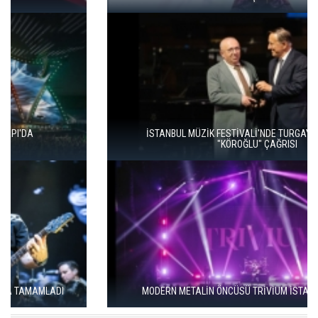
İSTANBUL MÜZİK FESTİVALİ'NDE TURGAY ERDENER'DEN
"KÖROĞLU" ÇAĞRISI
MODERN METALİN ÖNCÜSÜ TRİVİUM İSTANBUL'A GELİYOR