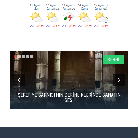
A
SERGİ
IK
ŞEREFİYE SARNICI’NIN DERİNLİKLERİNDE SANATIN
Ç
SESİ