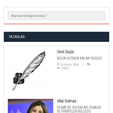
YAZARLAR
Ümit Güçlü
KÜLÜN ALTINDA KALAN SESLER
26 Nisan 2026
19595
Hilal Solmaz
ÇEŞME'DE SOFRALAR, FİLMLER
VE HİKÂYELER BULUŞTU