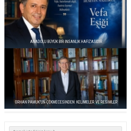
ÜNAL ERSÖZLÜ’NÜN YENİ ŞİİR KİTABI “BÖĞÜRTLEN ÖPÜCÜĞÜ”
YAYIMLANDI
RIZA SÖNMEZ: ‘ANADOLU, SANILDIĞINDAN ÇOK DAHA VEGAN"