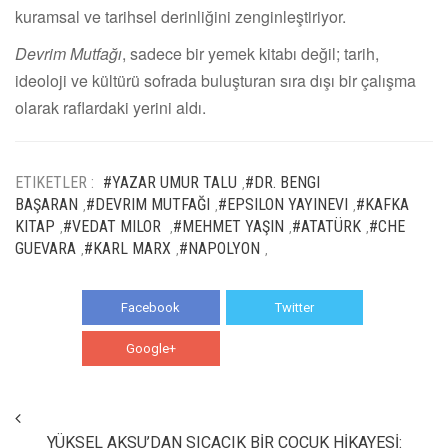
kuramsal ve tarihsel derinliğini zenginleştiriyor.
Devrim Mutfağı
, sadece bir yemek kitabı değil; tarih,
ideoloji ve kültürü sofrada buluşturan sıra dışı bir çalışma
olarak raflardaki yerini aldı.
ETIKETLER :
#YAZAR UMUR TALU
#DR. BENGI
,
BAŞARAN
#DEVRIM MUTFAĞI
#EPSILON YAYINEVI
#KAFKA
,
,
,
KITAP
#VEDAT MILOR
#MEHMET YAŞIN
#ATATÜRK
#CHE
,
,
,
,
GUEVARA
#KARL MARX
#NAPOLYON
,
,
,
Facebook
Twitter
Google+
WhatsApp
YÜKSEL AKSU’DAN SICACIK BİR ÇOCUK HİKAYESİ: