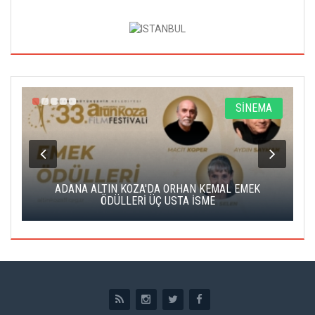
A
SİNEMA
K
ADANA ALTIN KOZA'DA ORHAN KEMAL EMEK
A
ÖDÜLLERİ ÜÇ USTA İSME