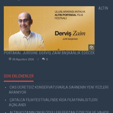
ALTIN
PORTAKAL JÜRİSİNE DERVİŞ ZAİM BAŞKANLIK EDECEK
05 Agustos 2026
0
SON EKLENENLER
CAS ÜCRETSİZ KONSERVATUVARLA SAHNENİN YENİ YÜZLERİ
ARANIYOR
ÇATALCA FİLM FESTİVALİ'NDE KISA FİLM FİNALİSTLERİ
AÇIKLANDI
ALTIN KOZA'NIN ONUR ÖDÜLLERİ FERZAN ÖZPETEK VE VAHİDE