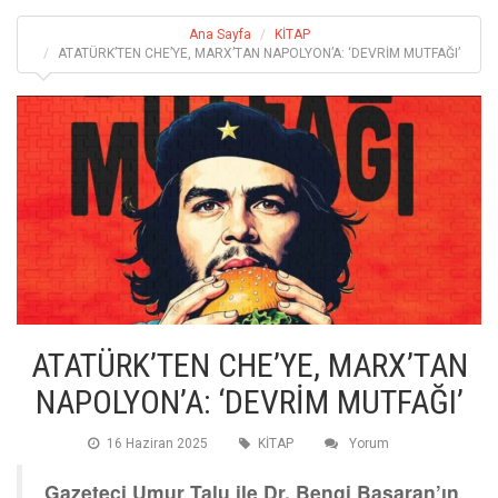
Ana Sayfa
KİTAP
ATATÜRK’TEN CHE’YE, MARX’TAN NAPOLYON’A: ‘DEVRİM MUTFAĞI’
ATATÜRK’TEN CHE’YE, MARX’TAN
NAPOLYON’A: ‘DEVRİM MUTFAĞI’
16 Haziran 2025
KİTAP
Yorum
Gazeteci Umur Talu ile Dr. Bengi Başaran’ın