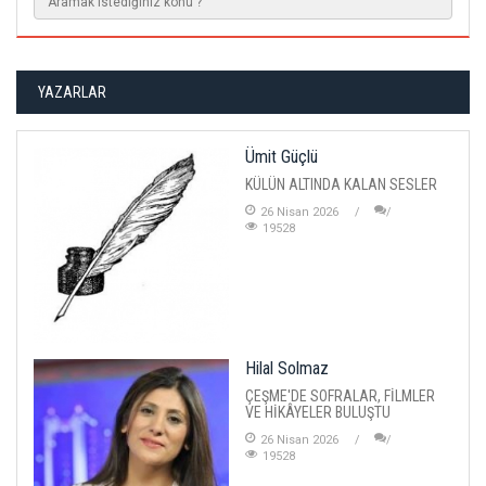
YAZARLAR
Ümit Güçlü
KÜLÜN ALTINDA KALAN SESLER
26 Nisan 2026
19528
Hilal Solmaz
ÇEŞME'DE SOFRALAR, FİLMLER
VE HİKÂYELER BULUŞTU
26 Nisan 2026
19528