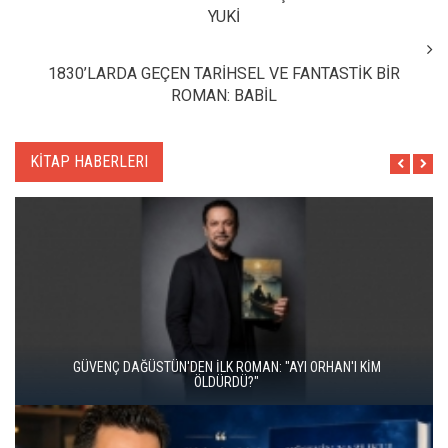
YUKİ
1830’LARDA GEÇEN TARİHSEL VE FANTASTİK BİR
ROMAN: BABİL
KİTAP HABERLERI
İKİ KİTAP VE BİTMEYEN BİR ENERJİ