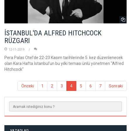
İSTANBUL'DA ALFRED HITCHCOCK
RÜZGARI
12-11-2019
Pera Palas Otel'de 22-23 Kasım tarihlerinde 5. kez düzenlenecek
olan Kara Hafta İstanbul'un bu yılki teması ünlü yönetmen "Alfred
Hitchcock"
Önceki
1
2
3
4
5
6
7
Sonraki