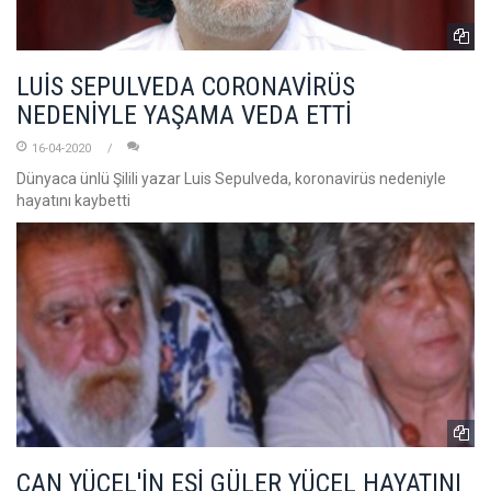
LUİS SEPULVEDA CORONAVİRÜS
NEDENİYLE YAŞAMA VEDA ETTİ
16-04-2020
Dünyaca ünlü Şilili yazar Luis Sepulveda, koronavirüs nedeniyle
hayatını kaybetti
CAN YÜCEL'İN EŞİ GÜLER YÜCEL HAYATINI