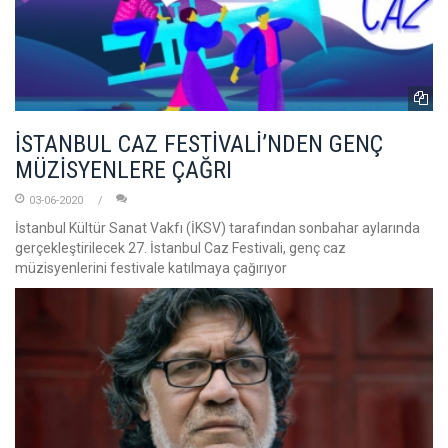
İSTANBUL CAZ FESTİVALİ’NDEN GENÇ
MÜZİSYENLERE ÇAĞRI
03-06-2020
İstanbul Kültür Sanat Vakfı (İKSV) tarafından sonbahar aylarında
gerçekleştirilecek 27. İstanbul Caz Festivali, genç caz
müzisyenlerini festivale katılmaya çağırıyor