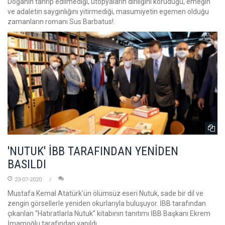
Doğanın tahrip edilmediği, ütopyaların diriliğini koruduğu, emeğin
ve adaletin saygınlığını yitirmediği, masumiyetin egemen olduğu
zamanların romanı Sus Barbatus!.
'NUTUK' İBB TARAFINDAN YENİDEN
BASILDI
23-07-2020
Mustafa Kemal Atatürk’ün ölümsüz eseri Nutuk, sade bir dil ve
zengin görsellerle yeniden okurlarıyla buluşuyor. İBB tarafından
çıkarılan “Hatıratlarla Nutuk” kitabının tanıtımı İBB Başkanı Ekrem
İmamoğlu tarafından yapıldı