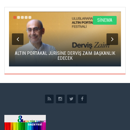
SİNEMA
LTIN PORTAKAL JÜRİSİNE DERVİŞ ZAİM BAŞKANLIK
CAS ÜCRE
EDECEK