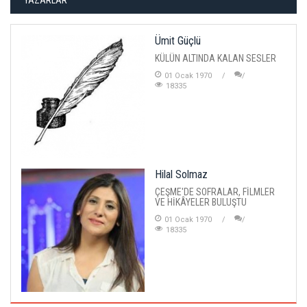
YAZARLAR
Ümit Güçlü
KÜLÜN ALTINDA KALAN SESLER
01 Ocak 1970
18335
Hilal Solmaz
ÇEŞME'DE SOFRALAR, FİLMLER
VE HİKÂYELER BULUŞTU
01 Ocak 1970
18335