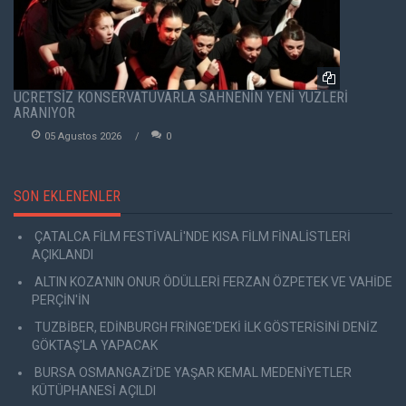
ÜCRETSİZ KONSERVATUVARLA SAHNENİN YENİ YÜZLERİ
ARANIYOR
05 Agustos 2026
0
SON EKLENENLER
ÇATALCA FİLM FESTİVALİ'NDE KISA FİLM FİNALİSTLERİ
AÇIKLANDI
ALTIN KOZA'NIN ONUR ÖDÜLLERİ FERZAN ÖZPETEK VE VAHİDE
PERÇİN'İN
TUZBİBER, EDİNBURGH FRİNGE'DEKİ İLK GÖSTERİSİNİ DENİZ
GÖKTAŞ'LA YAPACAK
BURSA OSMANGAZİ'DE YAŞAR KEMAL MEDENİYETLER
KÜTÜPHANESİ AÇILDI