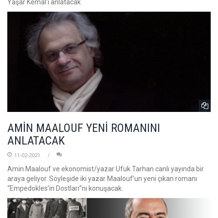
Yaşar Kemal'i anlatacak
AMİN MAALOUF YENİ ROMANINI
ANLATACAK
11-02-2021
Amin Maalouf ve ekonomist/yazar Ufuk Tarhan canlı yayında bir
araya geliyor. Söyleşide iki yazar Maalouf’un yeni çıkan romanı
“Empedokles’in Dostları”nı konuşacak.