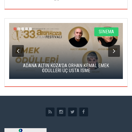
A
SİNEMA
K
ADANA ALTIN KOZA'DA ORHAN KEMAL EMEK
A
ÖDÜLLERİ ÜÇ USTA İSME