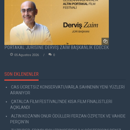
PORTAKAL JÜRİSİNE DERVİŞ ZAİM BAŞKANLIK EDECEK
05 Agustos 2026
0
SON EKLENENLER
CAS ÜCRETSİZ KONSERVATUVARLA SAHNENİN YENİ YÜZLERİ
ARANIYOR
ÇATALCA FİLM FESTİVALİ'NDE KISA FİLM FİNALİSTLERİ
AÇIKLANDI
ALTIN KOZA'NIN ONUR ÖDÜLLERİ FERZAN ÖZPETEK VE VAHİDE
PERÇİN'İN