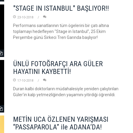
"STAGE IN ISTANBUL" BAŞLIYOR!!
23-10-2018
Performans sanatlarının tüm ögelerini bir çatı altına
toplamayı hedefleyen "Stage in İstanbul", 25 Ekim
Perşembe günü Sirkeci Tren Garında başlıyor!
ÜNLÜ FOTOĞRAFÇI ARA GÜLER
HAYATINI KAYBETTİ!
17-10-2018
Duran kalbi doktorların müdahalesiyle yeniden çalıştırılan
Güler'in kalp yetmezliğinden yaşamını yitirdiği öğrenildi.
METİN UCA ÖZLENEN YARIŞMASI
“PASSAPAROLA” ile ADANA’DA!