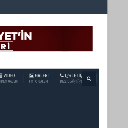
VIDEO
GALERI
Ï¿½LETIÏ¿½IM
IDEO GALERI
FOTO GALERI
BIZE ULAÏ¿½Ï¿½N