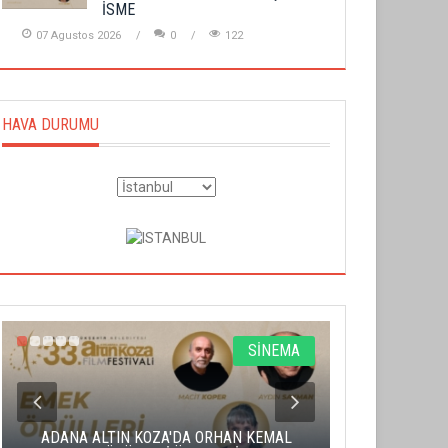
İSME
07 Agustos 2026
0
122
HAVA DURUMU
SİNEMA
ADANA ALTIN KOZA'DA ORHAN KEMAL
ALTIN PORTA