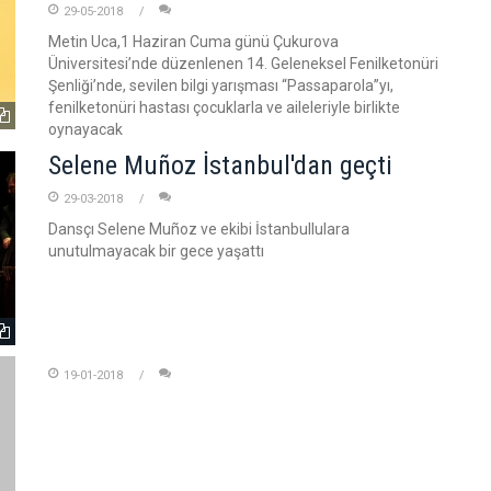
29-05-2018
Metin Uca,1 Haziran Cuma günü Çukurova
Üniversitesi’nde düzenlenen 14. Geleneksel Fenilketonüri
Şenliği’nde, sevilen bilgi yarışması “Passaparola”yı,
fenilketonüri hastası çocuklarla ve aileleriyle birlikte
oynayacak
Selene Muñoz İstanbul'dan geçti
29-03-2018
Dansçı Selene Muñoz ve ekibi İstanbullulara
unutulmayacak bir gece yaşattı
19-01-2018