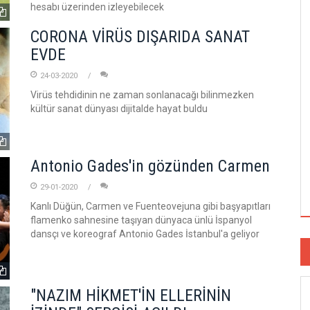
hesabı üzerinden izleyebilecek
CORONA VİRÜS DIŞARIDA SANAT
EVDE
24-03-2020
Virüs tehdidinin ne zaman sonlanacağı bilinmezken
kültür sanat dünyası dijitalde hayat buldu
Antonio Gades'in gözünden Carmen
29-01-2020
Kanlı Düğün, Carmen ve Fuenteovejuna gibi başyapıtları
flamenko sahnesine taşıyan dünyaca ünlü İspanyol
dansçı ve koreograf Antonio Gades İstanbul'a geliyor
"NAZIM HİKMET'İN ELLERİNİN