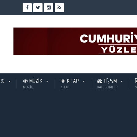
TRO
MÜZİK
KİTAP
TÏ¿½M
MÜZİK
KİTAP
KATEGORILER
V