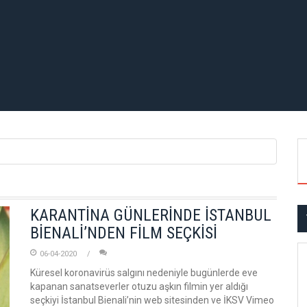
KARANTİNA GÜNLERİNDE İSTANBUL
BİENALİ’NDEN FİLM SEÇKİSİ
06-04-2020
Küresel koronavirüs salgını nedeniyle bugünlerde eve
kapanan sanatseverler otuzu aşkın filmin yer aldığı
seçkiyi İstanbul Bienali’nin web sitesinden ve İKSV Vimeo