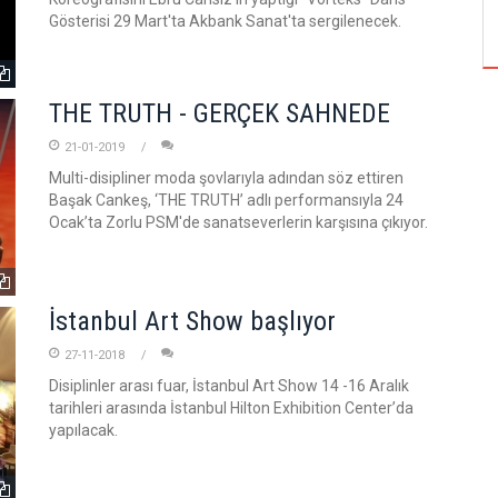
ÖZPETEK VE VAHİDE PERÇİN'İN
Gösterisi 29 Mart'ta Akbank Sanat'ta sergilenecek.
THE TRUTH - GERÇEK SAHNEDE
21-01-2019
Multi-disipliner moda şovlarıyla adından söz ettiren
Başak Cankeş, ‘THE TRUTH’ adlı performansıyla 24
Ocak’ta Zorlu PSM'de sanatseverlerin karşısına çıkıyor.
İstanbul Art Show başlıyor
27-11-2018
Disiplinler arası fuar, İstanbul Art Show 14 -16 Aralık
tarihleri arasında İstanbul Hilton Exhibition Center’da
yapılacak.