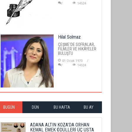
14524
Hilal Solmaz
ÇEŞME'DE SOFRALAR,
FİLMLER VE HİKÂYELER
BULUŞTU
01 Ocak 1970
14524
BUGÜN
DÜN
BU HAFTA
BU AY
ADANA ALTIN KOZA'DA ORHAN
KEMAL EMEK ÖDÜLLERİ ÜÇ USTA