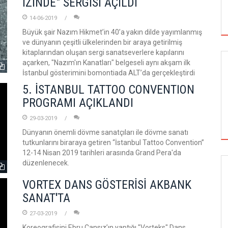
İZİNDE" SERGİSİ AÇILDI
14-06-2019
Büyük şair Nazım Hikmet’in 40’a yakın dilde yayımlanmış
ve dünyanın çeşitli ülkelerinden bir araya getirilmiş
kitaplarından oluşan sergi sanatseverlere kapılarını
açarken, "Nazım'ın Kanatları" belgeseli aynı akşam ilk
İstanbul gösterimini bomontiada ALT’da gerçekleştirdi
5. İSTANBUL TATTOO CONVENTION
PROGRAMI AÇIKLANDI
29-03-2019
Dünyanın önemli dövme sanatçıları ile dövme sanatı
tutkunlarını biraraya getiren “İstanbul Tattoo Convention”
12-14 Nisan 2019 tarihleri arasında Grand Pera'da
düzenlenecek.
SİNEMA
VORTEX DANS GÖSTERİSİ AKBANK
SANAT'TA
27-03-2019
ALTIN KOZA'NIN ONUR ÖDÜLLERİ FERZAN
Koreografisini Ebru Cansız’ın yaptığı "Vorteks" Dans