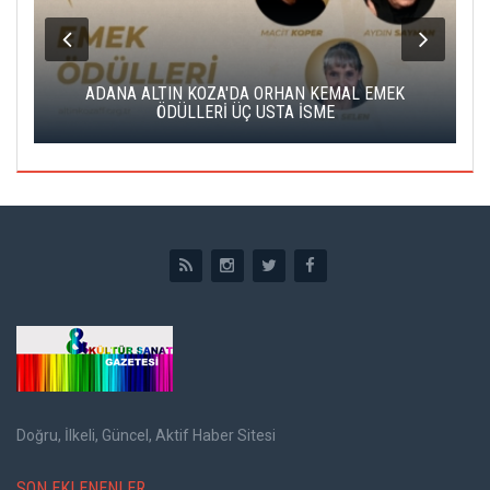
K
ADANA ALTIN KOZA'DA ORHAN KEMAL EMEK
A
ÖDÜLLERİ ÜÇ USTA İSME
Doğru, İlkeli, Güncel, Aktif Haber Sitesi
SON EKLENENLER