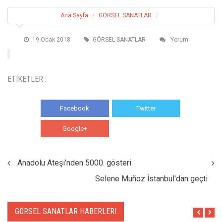
Ana Sayfa
GÖRSEL SANATLAR
19 Ocak 2018
GÖRSEL SANATLAR
Yorum
ETIKETLER :
Facebook
Twitter
Google+
WhatsApp
Anadolu Ateşi’nden 5000. gösteri
Selene Muñoz İstanbul'dan geçti
GÖRSEL SANATLAR HABERLERI