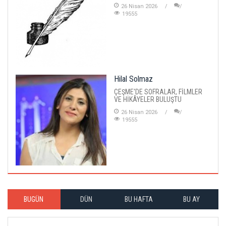
26 Nisan 2026
19555
Hilal Solmaz
ÇEŞME'DE SOFRALAR, FİLMLER
VE HİKÂYELER BULUŞTU
26 Nisan 2026
19555
BUGÜN
DÜN
BU HAFTA
BU AY