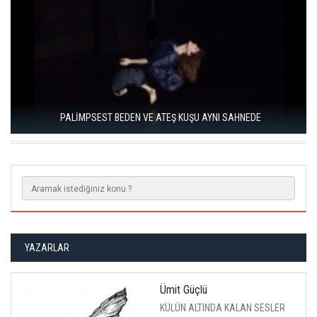
EDİRNE BİENALİ “KÖPRÜLER” TEMASIYLA 21
AHNEDE
BAŞLIYOR
YAZARLAR
Ümit Güçlü
KÜLÜN ALTINDA KALAN SESLER