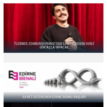
SİNİ DENİZ
DUENDE TİYATRO’DAN BAHAR HAREKE
GENÇ SANATÇILAR İÇİN “FRAGMANLAR” BA
ŞLADI
BAŞLADI