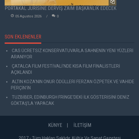
PORTAKAL JÜRİSİNE DERVİŞ ZAİM BAŞKANLIK EDECEK
05 Agustos 2026
0
SON EKLENENLER
CAS ÜCRETSİZ KONSERVATUVARLA SAHNENİN YENİ YÜZLERİ
ARANIYOR
ÇATALCA FİLM FESTİVALİ'NDE KISA FİLM FİNALİSTLERİ
AÇIKLANDI
ALTIN KOZA'NIN ONUR ÖDÜLLERİ FERZAN ÖZPETEK VE VAHİDE
PERÇİN'İN
TUZBİBER, EDİNBURGH FRİNGE'DEKİ İLK GÖSTERİSİNİ DENİZ
GÖKTAŞ'LA YAPACAK
KÜNYE
İLETİŞİM
2017 - Tüm Hakları Saklıdır. Kültür Ve Sanat Gazetesi