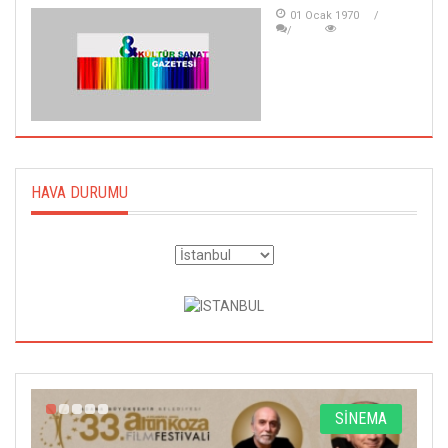
01 Ocak 1970
HAVA DURUMU
A
SİNEMA