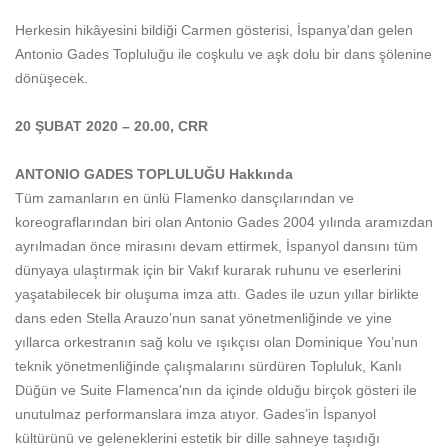
Herkesin hikâyesini bildiği Carmen gösterisi, İspanya'dan gelen
Antonio Gades Topluluğu ile coşkulu ve aşk dolu bir dans şölenine
dönüşecek.
20 ŞUBAT 2020 – 20.00, CRR
ANTONIO GADES TOPLULUĞU Hakkında
Tüm zamanların en ünlü Flamenko dansçılarından ve
koreograflarından biri olan Antonio Gades 2004 yılında aramızdan
ayrılmadan önce mirasını devam ettirmek, İspanyol dansını tüm
dünyaya ulaştırmak için bir Vakıf kurarak ruhunu ve eserlerini
yaşatabilecek bir oluşuma imza attı. Gades ile uzun yıllar birlikte
dans eden Stella Arauzo’nun s
anat
yönetmenliğinde ve yine
yıllarca orkestranın sağ kolu ve ışıkçısı olan Dominique You’nun
teknik yönetmenliğinde çalışmalarını sürdüren Topluluk, Kanlı
Düğün ve Suite Flamenca'nın da içinde olduğu birçok gösteri ile
unutulmaz performanslara imza atıyor. Gades’in İspanyol
kültürünü ve geleneklerini estetik bir dille sahneye taşıdığı