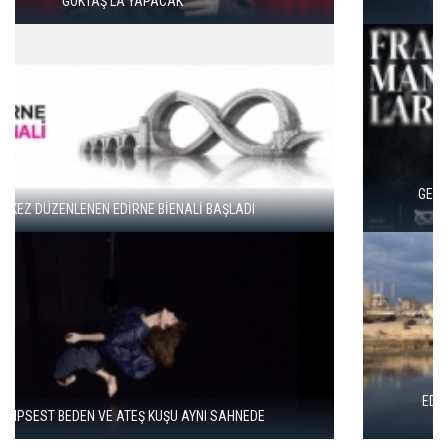
DUENDE TİYATRO’DAN BAHAR HAREKETİ
GENÇ SANATÇILAR İÇİN “FRAGMANLAR” BAŞVURULARI
BAŞLADI
EDİRNE BİENALİ “KÖPRÜLER” TEMASIYLA 21 MAYIS’TA
BAŞLIYOR