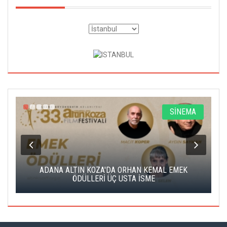
A
SİNEMA
K
ADANA ALTIN KOZA'DA ORHAN KEMAL EMEK
A
ÖDÜLLERİ ÜÇ USTA İSME