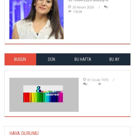
26 Nisan 2026
19528
BUGÜN
DÜN
BU HAFTA
BU AY
01 Ocak 1970
HAVA DURUMU