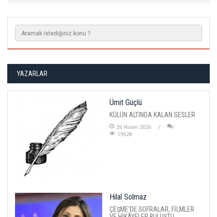
YAZARLAR
Ümit Güçlü
KÜLÜN ALTINDA KALAN SESLER
26 Nisan 2026
19528
Hilal Solmaz
ÇEŞME'DE SOFRALAR, FİLMLER
VE HİKÂYELER BULUŞTU