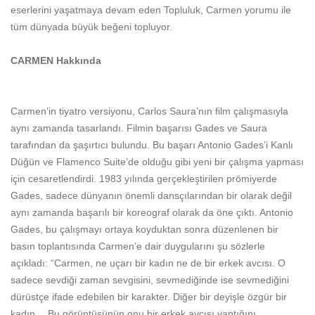
eserlerini yaşatmaya devam eden Topluluk, Carmen yorumu ile
tüm dünyada büyük beğeni topluyor.
CARMEN Hakkında
Carmen’in tiyatro versiyonu, Carlos Saura’nın film çalışmasıyla
aynı zamanda tasarlandı. Filmin başarısı Gades ve Saura
tarafından da şaşırtıcı bulundu. Bu başarı Antonio Gades’i Kanlı
Düğün ve Flamenco Suite’de olduğu gibi yeni bir çalışma yapması
için cesaretlendirdi. 1983 yılında gerçekleştirilen prömiyerde
Gades, sadece dünyanın önemli dansçılarından bir olarak değil
aynı zamanda başarılı bir koreograf olarak da öne çıktı. Antonio
Gades, bu çalışmayı ortaya koyduktan sonra düzenlenen bir
basın toplantısında Carmen’e dair duygularını şu sözlerle
açıkladı: “Carmen, ne uçarı bir kadın ne de bir erkek avcısı. O
sadece sevdiği zaman sevgisini, sevmediğinde ise sevmediğini
dürüstçe ifade edebilen bir karakter. Diğer bir deyişle özgür bir
kadın… Bu görüntüsünün onu bir erkek avcısı yaptığını