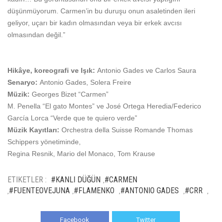
düşünmüyorum. Carmen’in bu duruşu onun asaletinden ileri
geliyor, uçarı bir kadın olmasından veya bir erkek avcısı
olmasından değil.”
Hikâye, koreografi ve
Iş
ık:
Antonio Gades ve Carlos Saura
Senaryo:
Antonio Gades, Solera Freire
Müzik:
Georges Bizet “Carmen”
M. Penella “El gato Montes” ve José Ortega Heredia/Federico
García Lorca “Verde que te quiero verde”
Müzik Kayıtları:
Orchestra della Suisse Romande Thomas
Schippers yönetiminde,
Regina Resnik, Mario del Monaco, Tom Krause
ETIKETLER :
#KANLI DÜĞÜN
#CARMEN
,
#FUENTEOVEJUNA
#FLAMENKO
#ANTONIO GADES
#CRR
,
,
,
,
,
Facebook
Twitter