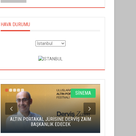
HAVA DURUMU
SİNEMA
ALTIN PORTAKAL JÜRİSİNE DERVİŞ ZAİM
CAS ÜCRE
BAŞKANLIK EDECEK
SAHNENİN 