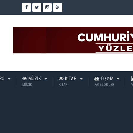
TRO
MÜZİK
KİTAP
TÏ¿½M
MÜZİK
KİTAP
KATEGORILER
V