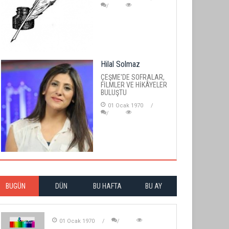
Hilal Solmaz
ÇEŞME'DE SOFRALAR,
FİLMLER VE HİKÂYELER
BULUŞTU
01 Ocak 1970
BUGÜN
DÜN
BU HAFTA
BU AY
01 Ocak 1970