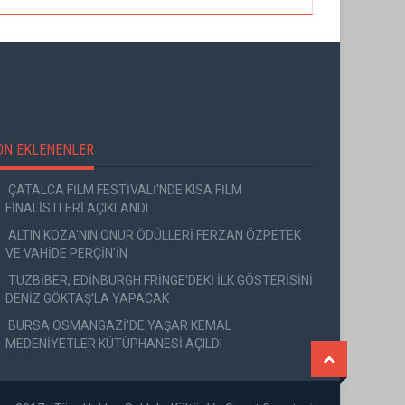
ON EKLENENLER
ÇATALCA FİLM FESTİVALİ'NDE KISA FİLM
FİNALİSTLERİ AÇIKLANDI
ALTIN KOZA'NIN ONUR ÖDÜLLERİ FERZAN ÖZPETEK
VE VAHİDE PERÇİN'İN
TUZBİBER, EDİNBURGH FRİNGE'DEKİ İLK GÖSTERİSİNİ
DENİZ GÖKTAŞ'LA YAPACAK
BURSA OSMANGAZİ'DE YAŞAR KEMAL
MEDENİYETLER KÜTÜPHANESİ AÇILDI