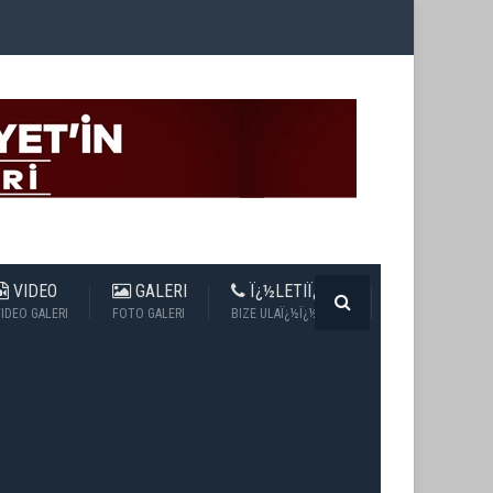
VIDEO
GALERI
Ï¿½LETIÏ¿½IM
IDEO GALERI
FOTO GALERI
BIZE ULAÏ¿½Ï¿½N