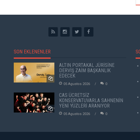
SON EKLENENLER
S
ALTIN PORTAKAL JÜRİSİNE
DERVİŞ ZAİM BAŞKANLIK
EDECEK
05 Agustos 2026
0
CAS ÜCRETSİZ
KONSERVATUVARLA SAHNENİN
YENİ YÜZLERİ ARANIYOR
05 Agustos 2026
0