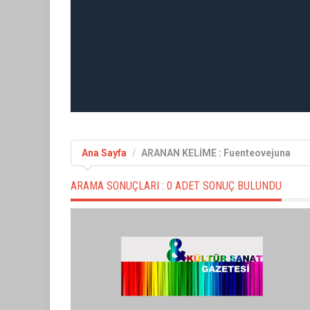
Ana Sayfa
ARANAN KELİME : Fuenteovejuna
ARAMA SONUÇLARI :
0 ADET SONUÇ BULUNDU