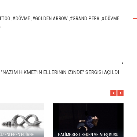
ÖZPETEK VE VAHİDE PERÇİN'İN
TTOO
#DÖVME
#GOLDEN ARROW
#GRAND PERA
#DÖVME
,
,
,
,
,
"NAZIM HİKMET'İN ELLERİNİN İZİNDE" SERGİSİ AÇILDI
EDİRNE
PALİMPSEST BEDEN VE ATEŞ KUŞU
DUENDE T