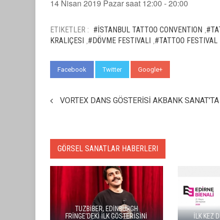
14 Nisan 2019 Pazar saat 12:00 - 20:00
ETIKETLER :
#İSTANBUL TATTOO CONVENTION
#TA
,
KRALIÇESI
#DÖVME FESTIVALI
#TATTOO FESTIVAL
,
,
Facebook
Twitter
Google+
WhatsApp
VORTEX DANS GÖSTERİSİ AKBANK SANAT'TA
GÖRSEL SANATLAR HABERLERI
TUZBİBER, EDİNBURGH
FRİNGE'DEKİ İLK GÖSTERİSİNİ
İLK KEZ DÜZENLENEN 