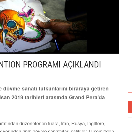
NTION PROGRAMI AÇIKLANDI
 dövme sanatı tutkunlarını biraraya getiren
isan 2019 tarihleri arasında Grand Pera'da
fından düzenelenen fuara, İran, Rusya, Ingiltere,
 yerinden ünlü dövme sanatçıları katılıyor. Ülkemizden