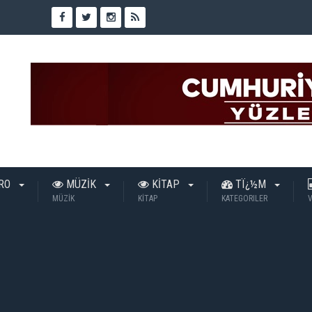
TRO
MÜZİK
KİTAP
TÏ¿½M
MÜZİK
KİTAP
KATEGORILER
V