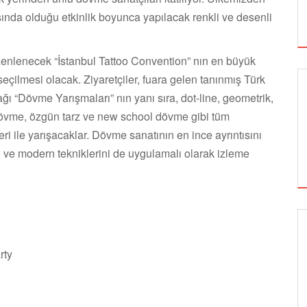
sında olduğu etkinlik boyunca yapılacak renkli ve desenli
zenlenecek “İstanbul Tattoo Convention” nın en büyük
eçilmesi olacak. Ziyaretçiler, fuara gelen tanınmış Türk
ğı “Dövme Yarışmaları” nın yanı sıra, dot-line, geometrik,
 dövme, özgün tarz ve new school dövme gibi tüm
leri ile yarışacaklar. Dövme sanatının en ince ayrıntısını
l ve modern tekniklerini de uygulamalı olarak izleme
SİNEMA
rty
ALTIN KOZA'NIN ONUR ÖDÜLLERİ FERZAN