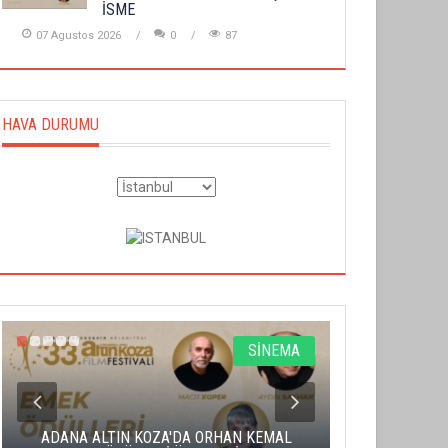
İSME
07 Agustos 2026
0
87
HAVA DURUMU
SİNEMA
ADANA ALTIN KOZA'DA ORHAN KEMAL
ALTIN PORTA