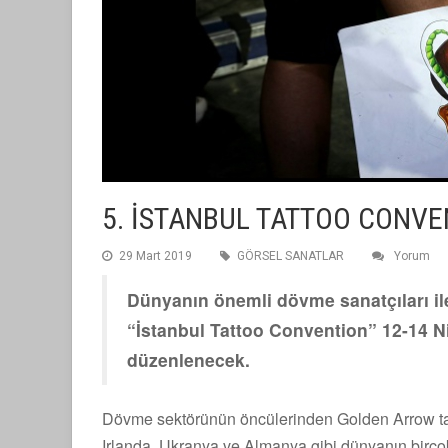
5. İSTANBUL TATTOO CONVE
29 Mart 2019
GÖRSEL SANATLAR
Yorum
Dünyanın önemli dövme sanatçıları ile
“İstanbul Tattoo Convention” 12-14 N
düzenlenecek.
Dövme sektörünün öncülerinden Golden Arrow tara
Irlanda, Ukranya ve Almanya gibi dünyanın birçok