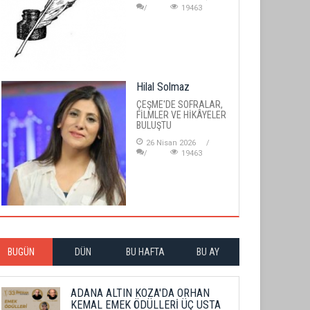
19463
Hilal Solmaz
ÇEŞME'DE SOFRALAR,
FİLMLER VE HİKÂYELER
BULUŞTU
26 Nisan 2026
19463
BUGÜN
DÜN
BU HAFTA
BU AY
ADANA ALTIN KOZA'DA ORHAN
KEMAL EMEK ÖDÜLLERİ ÜÇ USTA