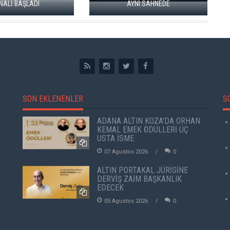
I
AYNI SAHNEDE
SON EKLENENLER
S
ADANA ALTIN KOZA'DA ORHAN
KEMAL EMEK ÖDÜLLERİ ÜÇ
USTA İSME
07 Agustos 2026
0
ALTIN PORTAKAL JÜRİSİNE
DERVİŞ ZAİM BAŞKANLIK
EDECEK
05 Agustos 2026
0