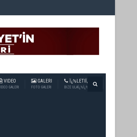
VIDEO
GALERI
Ï¿½LETIÏ¿½IM
IDEO GALERI
FOTO GALERI
BIZE ULAÏ¿½Ï¿½N