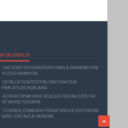
HAREKETİ
BAŞLADI
ON EKLENENLER
CAS ÜCRETSİZ KONSERVATUVARLA SAHNENİN YENİ
YÜZLERİ ARANIYOR
ÇATALCA FİLM FESTİVALİ'NDE KISA FİLM
FİNALİSTLERİ AÇIKLANDI
ALTIN KOZA'NIN ONUR ÖDÜLLERİ FERZAN ÖZPETEK
VE VAHİDE PERÇİN'İN
TUZBİBER, EDİNBURGH FRİNGE'DEKİ İLK GÖSTERİSİNİ
DENİZ GÖKTAŞ'LA YAPACAK