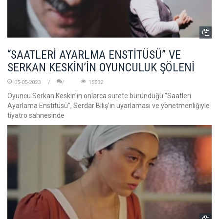
“SAATLERİ AYARLMA ENSTİTÜSÜ” VE
SERKAN KESKİN’İN OYUNCULUK ŞÖLENİ
05-05-2023
15532
Oyuncu Serkan Keskin'in onlarca surete büründüğü "Saatleri
Ayarlama Enstitüsü", Serdar Biliş'in uyarlaması ve yönetmenliğiyle
tiyatro sahnesinde