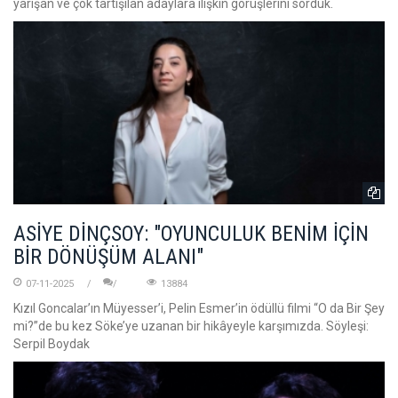
yarışan ve çok tartışılan adaylara ilişkin görüşlerini sorduk.
ASİYE DİNÇSOY: "OYUNCULUK BENİM İÇİN
BİR DÖNÜŞÜM ALANI"
07-11-2025
13884
Kızıl Goncalar’ın Müyesser’i, Pelin Esmer’in ödüllü filmi “O da Bir Şey
mi?”de bu kez Söke’ye uzanan bir hikâyeyle karşımızda. Söyleşi:
Serpil Boydak