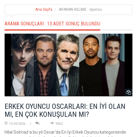
Ana Sayfa
ARANAN KELİME : oyuncu
ARAMA SONUÇLARI :
13 ADET SONUÇ BULUNDU
ERKEK OYUNCU OSCARLARI: EN İYİ OLAN
MI, EN ÇOK KONUŞULAN MI?
15-03-2026
9062
Hilal Solmaz’a bu yıl Oscar’da En İyi Erkek Oyuncu kategorisinde