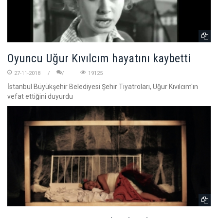
Oyuncu Uğur Kıvılcım hayatını kaybetti
27-11-2018
19125
İstanbul Büyükşehir Belediyesi Şehir Tiyatroları, Uğur Kıvılcım'ın
vefat ettiğini duyurdu