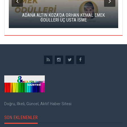
K
ADANA ALTIN KOZA'DA ORHAN KEMAL EMEK
A
ÖDÜLLERİ ÜÇ USTA İSME
Doğru, İlkeli, Güncel, Aktif Haber Sitesi
SON EKLENENLER