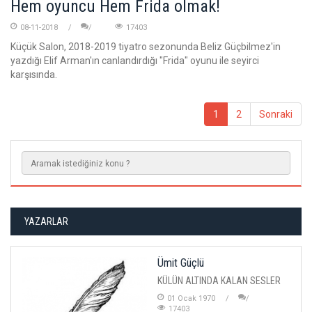
Hem oyuncu Hem Frida olmak!
08-11-2018
17403
Küçük Salon, 2018-2019 tiyatro sezonunda Beliz Güçbilmez'in
yazdığı Elif Arman'ın canlandırdığı "Frida" oyunu ile seyirci
karşısında.
1
2
Sonraki
YAZARLAR
Ümit Güçlü
KÜLÜN ALTINDA KALAN SESLER
01 Ocak 1970
17403