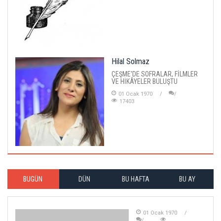
Hilal Solmaz
ÇEŞME'DE SOFRALAR, FİLMLER
VE HİKÂYELER BULUŞTU
01 Ocak 1970
17403
BUGÜN
DÜN
BU HAFTA
BU AY
01 Ocak 1970