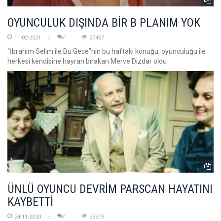
OYUNCULUK DIŞINDA BİR B PLANIM YOK
11-02-2021
27467
“İbrahim Selim ile Bu Gece”nin bu haftaki konuğu, oyunculuğu ile
herkesi kendisine hayran bırakan Merve Dizdar oldu
ÜNLÜ OYUNCU DEVRİM PARSCAN HAYATINI
KAYBETTİ
24-11-2020
29379