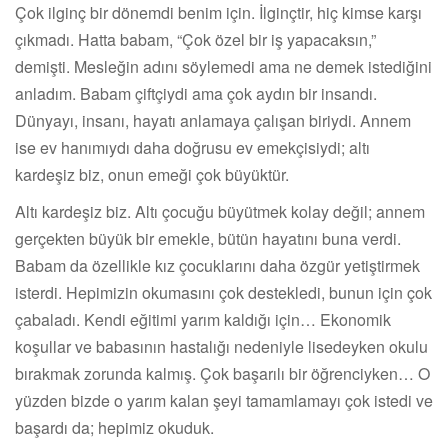
Çok ilginç bir dönemdi benim için. İlginçtir, hiç kimse karşı
çıkmadı. Hatta babam, “Çok özel bir iş yapacaksın,”
demişti. Mesleğin adını söylemedi ama ne demek istediğini
anladım. Babam çiftçiydi ama çok aydın bir insandı.
Dünyayı, insanı, hayatı anlamaya çalışan biriydi. Annem
ise ev hanımıydı daha doğrusu ev emekçisiydi; altı
kardeşiz biz, onun emeği çok büyüktür.
Altı kardeşiz biz. Altı çocuğu büyütmek kolay değil; annem
gerçekten büyük bir emekle, bütün hayatını buna verdi.
Babam da özellikle kız çocuklarını daha özgür yetiştirmek
isterdi. Hepimizin okumasını çok destekledi, bunun için çok
çabaladı. Kendi eğitimi yarım kaldığı için… Ekonomik
koşullar ve babasının hastalığı nedeniyle lisedeyken okulu
bırakmak zorunda kalmış. Çok başarılı bir öğrenciyken… O
yüzden bizde o yarım kalan şeyi tamamlamayı çok istedi ve
başardı da; hepimiz okuduk.