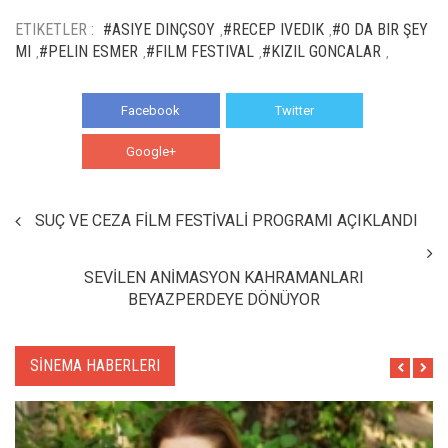
ETIKETLER :
#ASIYE DINÇSOY
#RECEP IVEDIK
#O DA BIR ŞEY
,
,
MI
#PELIN ESMER
#FILM FESTIVAL
#KIZIL GONCALAR
,
,
,
,
Facebook
Twitter
Google+
WhatsApp
SUÇ VE CEZA FİLM FESTİVALİ PROGRAMI AÇIKLANDI
SEVİLEN ANİMASYON KAHRAMANLARI
BEYAZPERDEYE DÖNÜYOR
SİNEMA HABERLERI