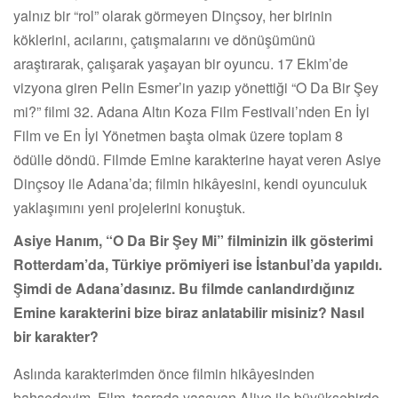
yalnız bir “rol” olarak görmeyen Dinçsoy, her birinin
köklerini, acılarını, çatışmalarını ve dönüşümünü
araştırarak, çalışarak yaşayan bir oyuncu. 17 Ekim’de
vizyona giren Pelin Esmer’in yazıp yönettiği “O Da Bir Şey
mi?” filmi 32. Adana Altın Koza Film Festivali’nden En İyi
Film ve En İyi Yönetmen başta olmak üzere toplam 8
ödülle döndü. Filmde Emine karakterine hayat veren Asiye
Dinçsoy ile Adana’da; filmin hikâyesini, kendi oyunculuk
yaklaşımını yeni projelerini konuştuk.
Asiye Hanım, “O Da Bir Şey Mi” filminizin ilk gösterimi
Rotterdam’da, Türkiye prömiyeri ise İstanbul’da yapıldı.
Şimdi de Adana’dasınız. Bu filmde canlandırdığınız
Emine karakterini bize biraz anlatabilir misiniz? Nasıl
bir karakter?
Aslında karakterimden önce filmin hikâyesinden
bahsedeyim. Film, taşrada yaşayan Aliye ile büyükşehirde