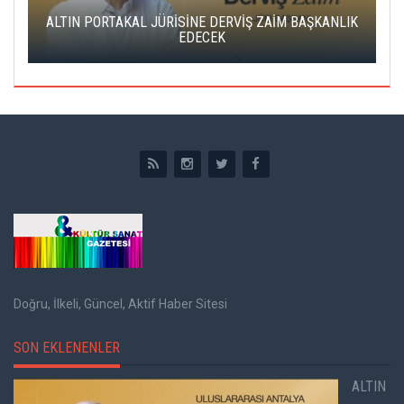
IK
CAS ÜCRETSİZ KONSERVATUVARLA SAHNENİN YENİ
YÜZLERİ ARANIYOR
Doğru, İlkeli, Güncel, Aktif Haber Sitesi
SON EKLENENLER
ALTIN