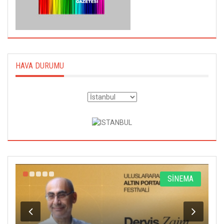
HAVA DURUMU
A
TİYATRO