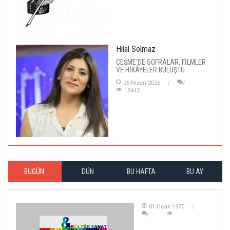
Hilal Solmaz
ÇEŞME'DE SOFRALAR, FİLMLER
VE HİKÂYELER BULUŞTU
26 Nisan 2026
19442
BUGÜN
DÜN
BU HAFTA
BU AY
01 Ocak 1970