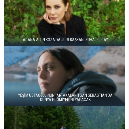
ADANA ALTIN KOZA'DA JÜRİ BAŞKANI ZUHAL OLCAY
YEŞİM USTAOĞLU'NUN "ARTAKALAN"I SAN SEBASTIÁN'DA
DÜNYA PRÖMİYERİNİ YAPACAK