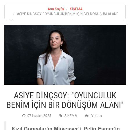
Ana Sayfa
SİNEMA
ASİYE DİNÇSOY: "OYUNCULUK BENİM İÇİN BİR DÖNÜŞÜM ALANI"
ASİYE DİNÇSOY: "OYUNCULUK
BENİM İÇİN BİR DÖNÜŞÜM ALANI"
07 Kasim 2025
SİNEMA
Yorum
Kızıl Goncalar’ın Müyesser’i, Pelin Esmer’in