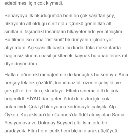
edebilmesi için çok kıymetli.
Senaryoyu ilk okuduğumda beni en çok şaşırtan şey,
hikâyenin ait olduğu sınıf oldu. Çünkü genellikle alt
sınıfların, taşradaki insanların hikâyelerinde yer almıştım.
Bu filmde ise daha “üst sınıf” bir dünyanın içinde yer
alıyordum. Açıkçası ilk başta, bu kadar lüks mekânlarda
bağımsız sinema nasıl çekilecek, kaynak bulunabilecek mi,
diye düşündüm.
Hatta o dönemki menajerimle de konuştuk bu konuyu. Ama
her şey tek tek çözüldü, inanılmaz bir özenle çalışıldı ve
çok güzel bir film çıktı ortaya. Filmin sinema dili de çok
beğenildi. SİYAD’dan gelen ödül de bizim için çok
anlamlıydı. Çok iyi bir oyuncu kadrosuyla çalıştık; Alp
Öyken, Kazakistan’dan Cannes’da ödül almış olan Samal
Yeslyamova ve Dolunay Soysert gibi isimlerle bir
aradaydık. Film hem içerik hem biçim olarak güçlüydü.