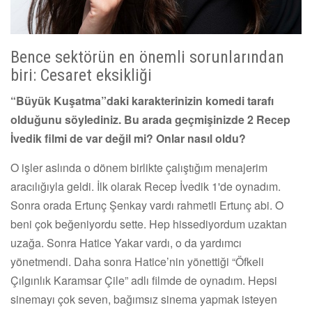
Bence sektörün en önemli sorunlarından
biri: Cesaret eksikliği
“Büyük Kuşatma”daki karakterinizin komedi tarafı
olduğunu söylediniz. Bu arada geçmişinizde 2 Recep
İvedik filmi de var değil mi? Onlar nasıl oldu?
O işler aslında o dönem birlikte çalıştığım menajerim
aracılığıyla geldi. İlk olarak Recep İvedik 1'de oynadım.
Sonra orada Ertunç Şenkay vardı rahmetli Ertunç abi. O
beni çok beğeniyordu sette. Hep hissediyordum uzaktan
uzağa. Sonra Hatice Yakar vardı, o da yardımcı
yönetmendi. Daha sonra Hatice’nin yönettiği “Öfkeli
Çılgınlık Karamsar Çile” adlı filmde de oynadım. Hepsi
sinemayı çok seven, bağımsız sinema yapmak isteyen