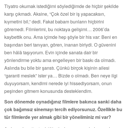
Tiyatro okumak istediğimi söylediğimde de hiçbir şekilde
karşı çıkmadı. Aksine, “Çok özel bir iş yapacaksın,
kıymetini bil,” dedi. Fakat babam bunların hiçbirini
göremedi. Filmlerimi, bu noktaya gelişimi… 2006’da
kaybettik onu. Ama içimde hep şöyle bir his var: Beni en
başından beri tanıyan, gören, inanan biriydi. O güvenini
ben hâlâ taşıyorum. Evin içinde sanata dair bir
yönlendirme yoktu ama engelleyen bir baskı da olmadı.
Aslında bu bile bir şanstı. Çünkü birçok kişinin ailesi
“garanti meslek” ister ya… Bizde o olmadı. Ben neye ilgi
duyuyorsam, kendimi nerede iyi hissediyorsam, onun
peşinden gitmem konusunda desteklendim.
Son dönemde oynadığınız filmlere bakınca sanki daha
çok bağımsız sinemayı tercih ediyorsunuz. Özellikle bu
tür filmlerde yer almak gibi bir yöneliminiz mi var?