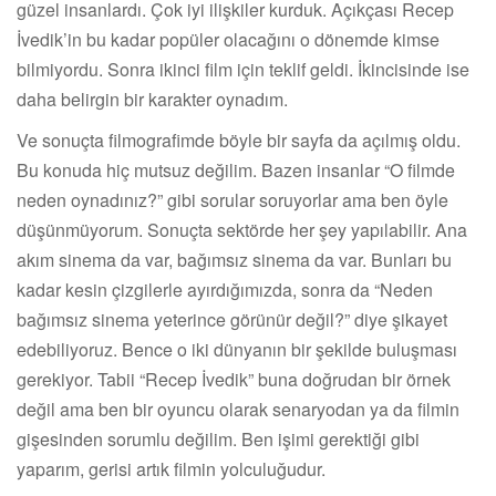
güzel insanlardı. Çok iyi ilişkiler kurduk. Açıkçası Recep
İvedik’in bu kadar popüler olacağını o dönemde kimse
bilmiyordu. Sonra ikinci film için teklif geldi. İkincisinde ise
daha belirgin bir karakter oynadım.
Ve sonuçta filmografimde böyle bir sayfa da açılmış oldu.
Bu konuda hiç mutsuz değilim. Bazen insanlar “O filmde
neden oynadınız?” gibi sorular soruyorlar ama ben öyle
düşünmüyorum. Sonuçta sektörde her şey yapılabilir. Ana
akım sinema da var, bağımsız sinema da var. Bunları bu
kadar kesin çizgilerle ayırdığımızda, sonra da “Neden
bağımsız sinema yeterince görünür değil?” diye şikayet
edebiliyoruz. Bence o iki dünyanın bir şekilde buluşması
gerekiyor. Tabii “Recep İvedik” buna doğrudan bir örnek
değil ama ben bir oyuncu olarak senaryodan ya da filmin
gişesinden sorumlu değilim. Ben işimi gerektiği gibi
yaparım, gerisi artık filmin yolculuğudur.