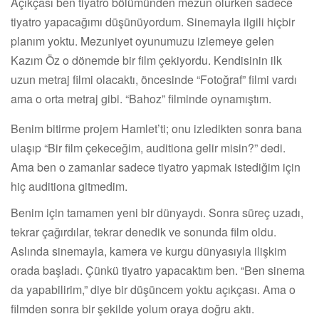
Açıkçası ben tiyatro bölümünden mezun olurken sadece
tiyatro yapacağımı düşünüyordum. Sinemayla ilgili hiçbir
planım yoktu. Mezuniyet oyunumuzu izlemeye gelen
Kazım Öz o dönemde bir film çekiyordu. Kendisinin ilk
uzun metraj filmi olacaktı, öncesinde “Fotoğraf” filmi vardı
ama o orta metraj gibi. “Bahoz” filminde oynamıştım.
Benim bitirme projem Hamlet’ti; onu izledikten sonra bana
ulaşıp “Bir film çekeceğim, auditiona gelir misin?” dedi.
Ama ben o zamanlar sadece tiyatro yapmak istediğim için
hiç auditiona gitmedim.
Benim için tamamen yeni bir dünyaydı. Sonra süreç uzadı,
tekrar çağırdılar, tekrar denedik ve sonunda film oldu.
Aslında sinemayla, kamera ve kurgu dünyasıyla ilişkim
orada başladı. Çünkü tiyatro yapacaktım ben. “Ben sinema
da yapabilirim,” diye bir düşüncem yoktu açıkçası. Ama o
filmden sonra bir şekilde yolum oraya doğru aktı.