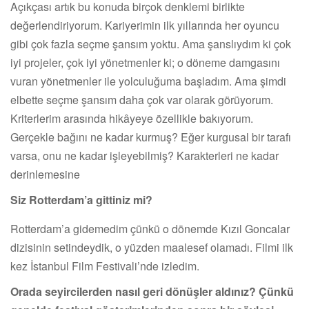
Açıkçası artık bu konuda birçok denklemi birlikte
değerlendiriyorum. Kariyerimin ilk yıllarında her oyuncu
gibi çok fazla seçme şansım yoktu. Ama şanslıydım ki çok
iyi projeler, çok iyi yönetmenler ki; o döneme damgasını
vuran yönetmenler ile yolculuğuma başladım. Ama şimdi
elbette seçme şansım daha çok var olarak görüyorum.
Kriterlerim arasında hikâyeye özellikle bakıyorum.
Gerçekle bağını ne kadar kurmuş? Eğer kurgusal bir tarafı
varsa, onu ne kadar işleyebilmiş? Karakterleri ne kadar
derinlemesine
Siz Rotterdam’a gittiniz mi?
Rotterdam’a gidemedim çünkü o dönemde Kızıl Goncalar
dizisinin setindeydik, o yüzden maalesef olamadı. Filmi ilk
kez İstanbul Film Festivali’nde izledim.
Orada seyircilerden nasıl geri dönüşler aldınız? Çünkü