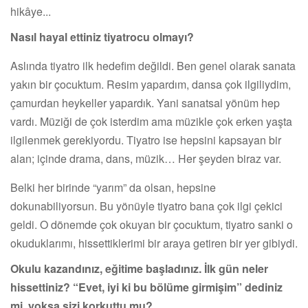
hikâye...
Nasıl hayal ettiniz tiyatrocu olmayı?
Aslında tiyatro ilk hedefim değildi. Ben genel olarak sanata
yakın bir çocuktum. Resim yapardım, dansa çok ilgiliydim,
çamurdan heykeller yapardık. Yani sanatsal yönüm hep
vardı. Müziği de çok isterdim ama müzikle çok erken yaşta
ilgilenmek gerekiyordu. Tiyatro ise hepsini kapsayan bir
alan; içinde drama, dans, müzik… Her şeyden biraz var.
Belki her birinde “yarım” da olsan, hepsine
dokunabiliyorsun. Bu yönüyle tiyatro bana çok ilgi çekici
geldi. O dönemde çok okuyan bir çocuktum, tiyatro sanki o
okuduklarımı, hissettiklerimi bir araya getiren bir yer gibiydi.
Okulu kazandınız, eğitime başladınız. İlk gün neler
hissettiniz? “Evet, iyi ki bu bölüme girmişim” dediniz
mi, yoksa sizi korkuttu mu?