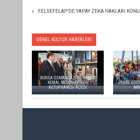
FELSEFELAP’DE YAPAY ZEKA HAKLARI KON
GENEL KÜLTÜR HABERLERI
ULUSLARARASI GASTRONOMİ FİLM
FESTİVALİ'NİN FİNALİSTLERİ
AÇIKLANDI
HERITAGE İSTANBUL 2026 