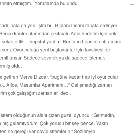
nı, tahmin etmiştim.” Yorumunda bulundu.
dı, hala da yok. İşim bu. B planı insanı rahata erdiriyor
Bence konfor alanından çıkılmalı. Ama hedefim için pek
i, sekreterlik… hepsini yaptım. Bunların hepsinin bir amacı
emem. Oyunculuğa yeni başlayanlar için tavsiyesi de
nemli unsur. Sadece sevmek ya da sadece istemek
ermiş oldu.
le getiren Merve Dizdar, “bugüne kadar hep iyi oyuncular
utmak, Alice, Masumlar Apartmanı…” Çalışmadığı zaman
im çok çalıştığım zamanlar” dedi.
 sitem olduğunun altını çizen güzel oyuncu, “Gelmedin,
 hiç gelemiyorum. Çok yorucu bir şey bence. Yakın
n ne gereği var böyle sitemlerin.” Sözleriyle