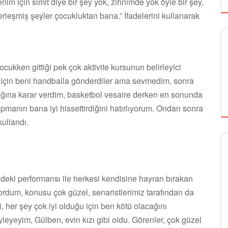
m için simit diye bir şey yok, zihnimde yok öyle bir şey,
erleşmiş şeyler çocukluktan bana.” İfadelerini kullanarak
kken gittiği pek çok aktivite kursunun belirleyici
için beni handballa gönderdiler ama sevmedim, sonra
ığına karar verdim, basketbol vesaire derken en sonunda
yapmanın bana iyi hissettirdiğini hatırlıyorum. Ondan sonra
ullandı.
GÖRSEL SANATLAR
eki performansı ile herkesi kendisine hayran bırakan
ordum, konusu çok güzel, senaristlerimiz tarafından da
TUZBİBER, EDİNBURGH FRİNGE'DEKİ İLK
yi, her şey çok iyi olduğu için ben kötü olacağını
GÖSTERİSİNİ DENİZ GÖKTAŞ'LA YAPACAK
yeyim, Gülben, evin kızı gibi oldu. Görenler, çok güzel