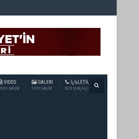
VIDEO
GALERI
Ï¿½LETIÏ¿½IM
IDEO GALERI
FOTO GALERI
BIZE ULAÏ¿½Ï¿½N