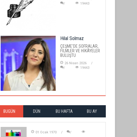
19443
Hilal Solmaz
ÇEŞME'DE SOFRALAR,
FİLMLER VE HİKÂYELER
BULUŞTU
26 Nisan 2026
19443
BUGÜN
DÜN
BU HAFTA
BU AY
01 Ocak 1970