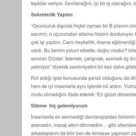
tepkiler veriyor. Sevileceğini, iyi bir iş olacağı
Sekreterlik Yaptım
“Oyunculuk dışında hiçbir zaman bir B planım olma
sanırım, o uçurumdan atlama hissini durduruyor. 
çok işi yaptım. Canlı heykellik, drama eğitmenliğ
vardı. Bu benim yolum elbette, doğru mudur? bil
sorulan Dizdar: İstemek, çalışmak, sevmek üç ö
yetmiyor.” diyerek samimiyetini bir kez daha göst
Rol aldığı işler konusunda şanslı olduğunu da di
hem de iyi insanlarla aynı işlerde rol aldım. Y
mutlu olmadığını ifade ederek “En güzel dönemler
Siteme hiç gelemiyorum
İnsanlarda en sevmediği davranışlardan birisinin
aramadın, mesaj attım dönmedim… gibi sitemlere
arkadaşlarım da bilir ben de kimseye yapmam zate