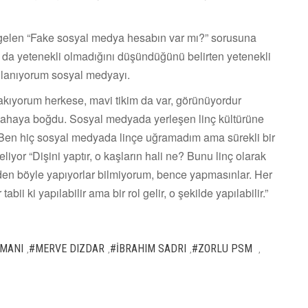
e gelen “Fake sosyal medya hesabın var mı?” sorusuna
 da yetenekli olmadığını düşündüğünü belirten yetenekli
ullanıyorum sosyal medyayı.
kıyorum herkese, mavi tikim da var, görünüyordur
kahaya boğdu. Sosyal medyada yerleşen linç kültürüne
“Ben hiç sosyal medyada linçe uğramadım ama sürekli bir
or “Dişini yaptır, o kaşların hali ne? Bunu linç olarak
en böyle yapıyorlar bilmiyorum, bence yapmasınlar. Her
ii ki yapılabilir ama bir rol gelir, o şekilde yapılabilir.”
MANI
#MERVE DIZDAR
#İBRAHIM SADRI
#ZORLU PSM
,
,
,
,