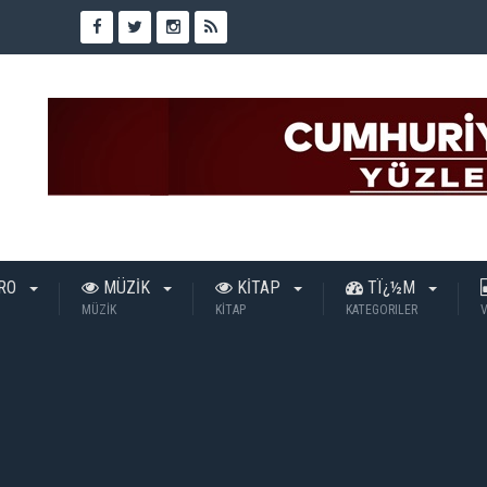
TRO
MÜZİK
KİTAP
TÏ¿½M
MÜZİK
KİTAP
KATEGORILER
V