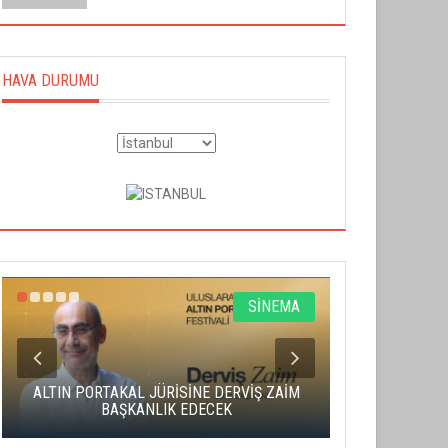
HAVA DURUMU
SİNEMA
ALTIN PORTAKAL JÜRİSİNE DERVİŞ ZAİM
CAS ÜCRE
BAŞKANLIK EDECEK
SAHNENİN 