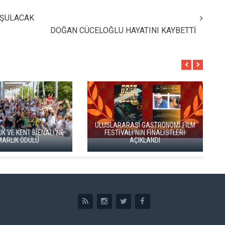
UŞULACAK
DOĞAN CÜCELOĞLU HAYATINI KAYBETTİ
HAYDARPAŞA VE SİRKECİ
GARLARI SANATLA YENİDEN
ENKA SANA
BAŞLADI
DOĞUYOR
SÜREKL