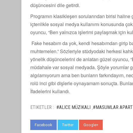
düşüncesini dile getirdi.
Programın klasikleşen sorularından birisi halin
içtenlikle sosyal medya kullanımı konusunda çok
oyuncu, “Ben yalnızca işlerimi paylaşmak için k
Fake hesabım da yok, kendi hesabımdan girip ba
muhtemelen.” Sözleriyle stüdyodaki herkesi kah
yönelik düşüncelerini de anlatan güzel oyuncu, 
müdahale var sosyal medyada. Şöyle yorumlar geliy
algılamıyorum ama ben bunların farkındayım, ned
rolü inci gibi dişlerle oynayamam sonuçta. Bunlar tab
İfadelerini kullandı.
ETIKETLER :
#ALICE MÜZIKALI
#MASUMLAR APART
,
Facebook
Twitter
Google+
WhatsApp