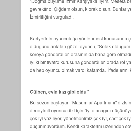
“Doğma büyüme İzmir Karşıyaka’lıyım. Mesela beni
gevrektir o. Çiğdem olsun, klorak olsun. Bunlar y
İzmirliliğini vurguladı.
Kariyerinin oyunculuğa yönlenmesi konusunda çocu
olduğunu anlatan güzel oyuncu, “Solak olduğum 
koroya gönderdiler, orasının da bana göre olmad
iyi ki bir tiyatro kurusuna gönderdiler, orada rol 
da hep oyuncu olmak vardı kafamda.” İfadelerini k
Gülben, evin kızı gibi oldu”
Bu sezon başlayan “Masumlar Apartmanı” dizisind
deneyimli oyuncu dizi için “iyi olacağını düşünüy
çok iyi yazılıyor, yönetmenimiz çok iyi, cast çok i
düşünmüyordum. Kendi karakterim üzerinden söyle