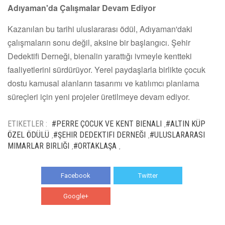
Adıyaman'da Çalışmalar Devam Ediyor
Kazanılan bu tarihi uluslararası ödül, Adıyaman'daki
çalışmaların sonu değil, aksine bir başlangıcı. Şehir
Dedektifi Derneği, bienalin yarattığı ivmeyle kentteki
faaliyetlerini sürdürüyor. Yerel paydaşlarla birlikte çocuk
dostu kamusal alanların tasarımı ve katılımcı planlama
süreçleri için yeni projeler üretilmeye devam ediyor.
ETIKETLER :
#PERRE ÇOCUK VE KENT BIENALI
#ALTIN KÜP
,
ÖZEL ÖDÜLÜ
#ŞEHIR DEDEKTIFI DERNEĞI
#ULUSLARARASI
,
,
MIMARLAR BIRLIĞI
#ORTAKLAŞA
,
,
Facebook
Twitter
Google+
WhatsApp