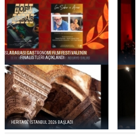
ENKA SANAT'TAN KÜLTÜREL SÜREKLİLİK HAMLESİ
AYAR ÖDÜLLERİ KADIKÖY’DE SAHİPLERİNİ BULDU