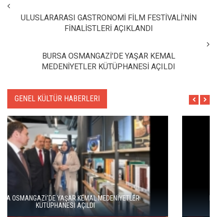
ULUSLARARASI GASTRONOMİ FİLM FESTİVALİ'NİN
FİNALİSTLERİ AÇIKLANDI
BURSA OSMANGAZİ'DE YAŞAR KEMAL
MEDENİYETLER KÜTÜPHANESİ AÇILDI
GENEL KÜLTÜR HABERLERI
HAYDARPAŞA VE SİRKECİ GARLARI SANATLA YENİDEN
DOĞUYOR