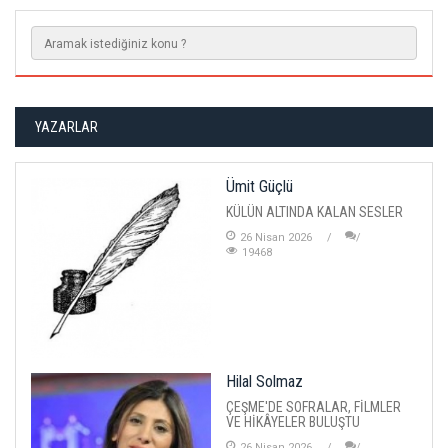
YAZARLAR
Ümit Güçlü
KÜLÜN ALTINDA KALAN SESLER
26 Nisan 2026
19468
Hilal Solmaz
ÇEŞME'DE SOFRALAR, FİLMLER
VE HİKÂYELER BULUŞTU
26 Nisan 2026