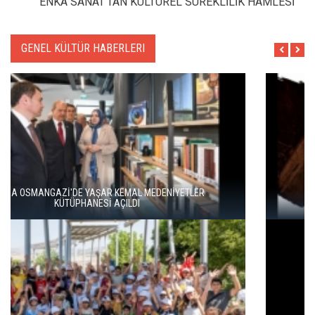
ENKA SANAT'TAN KÜLTÜREL SÜREKLİLİK HAMLESİ
GENEL KÜLTÜR HABERLERI
HERITAGE İSTANBUL 2026 BAŞLADI