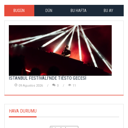
BUGÜN
DÜN
BU HAFTA
BU AY
İSTANBUL FESTİVALİ’NDE TIËSTO GECESİ
09 Agustos 2026
0
11
HAVA DURUMU