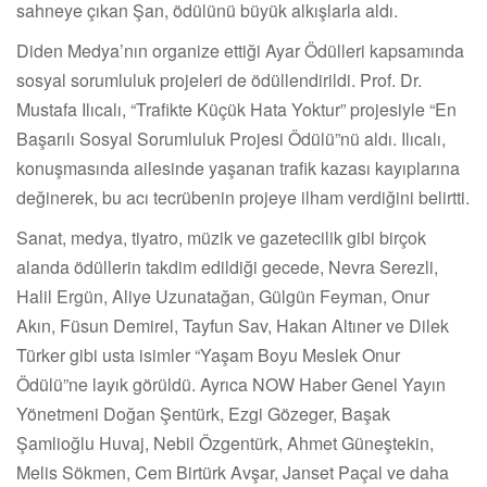
sahneye çıkan Şan, ödülünü büyük alkışlarla aldı.
Diden Medya’nın organize ettiği Ayar Ödülleri kapsamında
sosyal sorumluluk projeleri de ödüllendirildi. Prof. Dr.
Mustafa Ilıcalı, “Trafikte Küçük Hata Yoktur” projesiyle “En
Başarılı Sosyal Sorumluluk Projesi Ödülü”nü aldı. Ilıcalı,
konuşmasında ailesinde yaşanan trafik kazası kayıplarına
değinerek, bu acı tecrübenin projeye ilham verdiğini belirtti.
Sanat, medya, tiyatro, müzik ve gazetecilik gibi birçok
alanda ödüllerin takdim edildiği gecede, Nevra Serezli,
Halil Ergün, Aliye Uzunatağan, Gülgün Feyman, Onur
Akın, Füsun Demirel, Tayfun Sav, Hakan Altıner ve Dilek
Türker gibi usta isimler “Yaşam Boyu Meslek Onur
Ödülü”ne layık görüldü. Ayrıca NOW Haber Genel Yayın
Yönetmeni Doğan Şentürk, Ezgi Gözeger, Başak
Şamlioğlu Huvaj, Nebil Özgentürk, Ahmet Güneştekin,
Melis Sökmen, Cem Birtürk Avşar, Janset Paçal ve daha