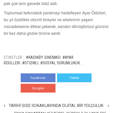
pek çok isim gecede ödül aldı.
Toplumsal farkındalık yaratmayı hedefleyen Ayar Ödülleri,
bu yıl özellikle otizmli bireyler ve ailelerinin yaşam
mücadelesine dikkat çekerek, sanatın dönüştürücü gücünü
bir kez daha gözler önüne serdi.
ETIKETLER :
#KADIKÖY SINEMASI
#AYAR
,
ÖDÜLLERI
#OTIZMLI
#SOSYAL SORUMLUKUK
,
,
,
Facebook
Twitter
Google+
WhatsApp
TARİHİ SIDE SOKAKLARINDA DİJİTAL BİR YOLCULUK