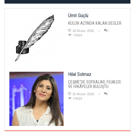
Ümit Güçlü
KÜLÜN ALTINDA KALAN SESLER
26 Nisan 2026
19559
Hilal Solmaz
ÇEŞME'DE SOFRALAR, FİLMLER
VE HİKÂYELER BULUŞTU
26 Nisan 2026
19559