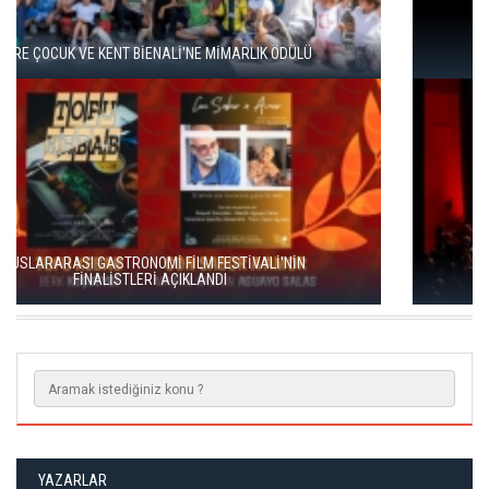
HAYDARPAŞA VE SİRKECİ GARLARI SANATLA YENİDEN
DOĞUYOR
ENKA SANAT'TAN KÜLTÜREL SÜREKLİLİK HAMLESİ
YAZARLAR