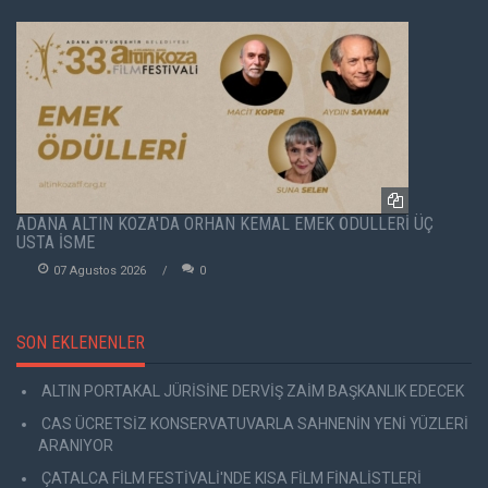
ADANA ALTIN KOZA'DA ORHAN KEMAL EMEK ÖDÜLLERİ ÜÇ
USTA İSME
07 Agustos 2026
0
SON EKLENENLER
ALTIN PORTAKAL JÜRİSİNE DERVİŞ ZAİM BAŞKANLIK EDECEK
CAS ÜCRETSİZ KONSERVATUVARLA SAHNENİN YENİ YÜZLERİ
ARANIYOR
ÇATALCA FİLM FESTİVALİ'NDE KISA FİLM FİNALİSTLERİ