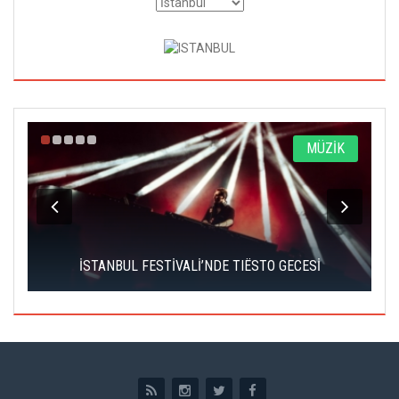
A
MÜZİK
İSTANBUL FESTİVALİ’NDE TIËSTO GECESİ