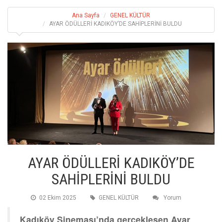
Ana Sayfa
GENEL KÜLTÜR
AYAR ÖDÜLLERİ KADIKÖY’DE SAHİPLERİNİ BULDU
AYAR ÖDÜLLERİ KADIKÖY’DE
SAHİPLERİNİ BULDU
02 Ekim 2025
GENEL KÜLTÜR
Yorum
Kadıköy Sineması’nda gerçekleşen Ayar