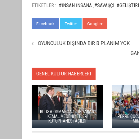
ETIKETLER :
#İNSAN İNSANA
#SAVAŞÇI
#GELIŞTI
,
,
Facebook
Twitter
Google+
WhatsApp
OYUNCULUK DIŞINDA BİR B PLANIM YOK
GAN
GENEL KÜLTÜR HABERLERI
BURSA OSMANGAZİ'DE YAŞAR
KEMAL MEDENİYETLER
PERRE ÇOCU
KÜTÜPHANESİ AÇILDI
Mİ