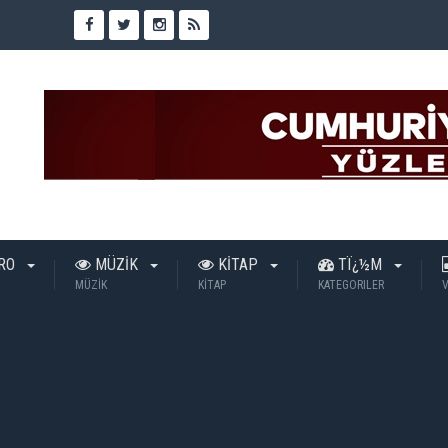
TRO
MÜZİK
KİTAP
TÏ¿½M
MÜZİK
KİTAP
KATEGORILER
V