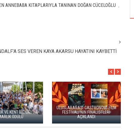
ÖZPETEK VE VAHİDE PERÇİN'İN
REN ANNEBABA KITAPLARIYLA TANINAN DOĞAN CÜCELOĞLU
,
DALF’A SES VEREN KAYA AKARSU HAYATINI KAYBETTİ
ULUSLARARASI GASTRONOMİ FİLM
K VE KENT BİENALİ'NE
FESTİVALİ'NİN FİNALİSTLERİ
MARLIK ÖDÜLÜ
AÇIKLANDI