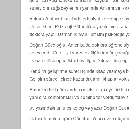
geldi. On yaşındayken annesini kaybetti. Silifke'
subay olan ağabeylerinin yanında Ankara ve Kırkl
Ankara Atatürk Lisesi'nde edebiyat ve kompozisyo
Üniversitesi Psikoloji Bölümü'ne yazıldı ve orad
doktora yaptı. Uzmanlık alanı iletişim psikolojisiyd
Doğan Cüceloğlu, Amerika'da doktora öğrencisiyken
ve evlendi. On bir yıl süren evliliğinden üç çocuğ
Doğan Cüceloğlu, ikinci evliliğini Yıldız Cüceloğlu
Kendimi geliştirme süreci içinde kitap yazmaya baş
Gelişim süreci içinde kazandıklarını kitaplar yo
Amerika'daki görevinden emekli olup ayrıldıktan
yanı sıra konferanslar ve seminerler verdi, telev
83 yaşındaki ünlü psikolog ve yazar Doğan Cücel
İlk incelemelere göre Cüceloğlu'nun evde düşerek 