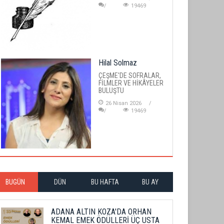
19469
Hilal Solmaz
ÇEŞME'DE SOFRALAR,
FİLMLER VE HİKÂYELER
BULUŞTU
26 Nisan 2026
19469
BUGÜN
DÜN
BU HAFTA
BU AY
ADANA ALTIN KOZA'DA ORHAN
KEMAL EMEK ÖDÜLLERİ ÜÇ USTA