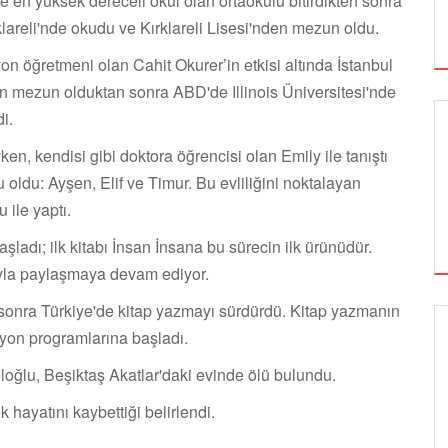
de en yüksek dereceli okul olan ortaokulu bitirdikten sonra
areli'nde okudu ve Kırklareli Lisesi'nden mezun oldu.
n öğretmeni olan Cahit Okurer’in etkisi altında İstanbul
an mezun olduktan sonra ABD'de Illinois Üniversitesi'nde
i.
, kendisi gibi doktora öğrencisi olan Emily ile tanıştı
u oldu: Ayşen, Elif ve Timur. Bu evliliğini noktalayan
 ile yaptı.
ladı; ilk kitabı İnsan İnsana bu sürecin ilk ürünüdür.
luyla paylaşmaya devam ediyor.
 sonra Türkiye'de kitap yazmayı sürdürdü. Kitap yazmanın
izyon programlarına başladı.
SİNEMA
oğlu, Beşiktaş Akatlar'daki evinde ölü bulundu.
hayatını kaybettiği belirlendi.
ALTIN KOZA'NIN ONUR ÖDÜLLERİ FERZAN