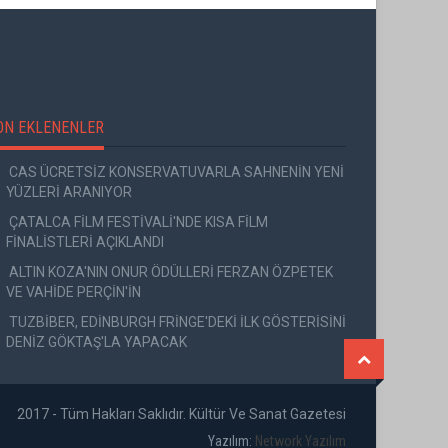
ON EKLENENLER
CAS ÜCRETSİZ KONSERVATUVARLA SAHNENİN YENİ
YÜZLERİ ARANIYOR
ÇATALCA FİLM FESTİVALİ'NDE KISA FİLM
FİNALİSTLERİ AÇIKLANDI
ALTIN KOZA'NIN ONUR ÖDÜLLERİ FERZAN ÖZPETEK
VE VAHİDE PERÇİN'İN
TUZBİBER, EDİNBURGH FRİNGE'DEKİ İLK GÖSTERİSİNİ
DENİZ GÖKTAŞ'LA YAPACAK
2017 - Tüm Hakları Saklıdır. Kültür Ve Sanat Gazetesi
Yazılım:
Network Yazılım