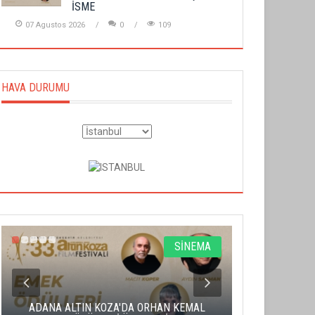
İSME
07 Agustos 2026
0
109
HAVA DURUMU
SİNEMA
ADANA ALTIN KOZA'DA ORHAN KEMAL
ALTIN PORTA