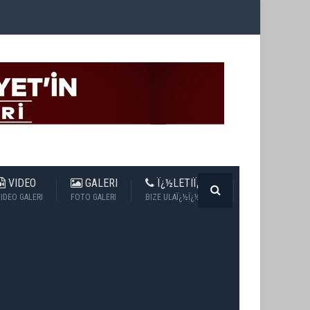
VIDEO
GALERI
Ï¿½LETIÏ¿½IM
IDEO GALERI
FOTO GALERI
BIZE ULAÏ¿½Ï¿½N