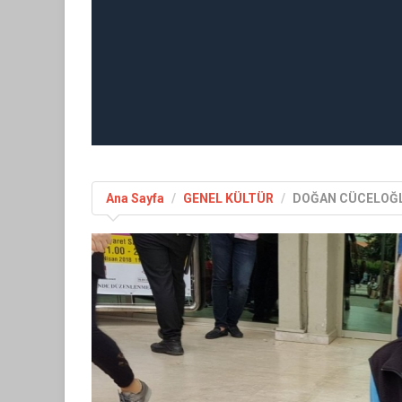
Ana Sayfa
GENEL KÜLTÜR
DOĞAN CÜCELOĞL