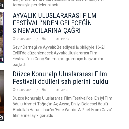
temasıyla perdelerini açtı
AYVALIK ULUSLARARASI FİLM
FESTİVALİ’NDEN GELECEĞİN
SİNEMACILARINA ÇAĞRI
20-05-2025
19157
Seyir Derneği ve Ayvalık Belediyesi iş birliğiyle 16-21
Eylül'de düzenlenecek Ayvalık Uluslararası Film
Festivali’nin Genç Sinema programı için başvurular
başladı
Düzce Konuralp Uluslararası Film
Festivali ödülleri sahiplerini buldu
19-05-2025
28193
Düzce Konuralp Uluslararası Film Festivali’de, En İyi Film
ödülü Ahmet Toğaç’ın Aç Açına, En İyi Belgesel ödülü
Abdullah Harun İlhan’ın ‘Free Words: A Poet From Gaza’
filmlerine layık görüldü