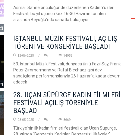
ÖZPETEK VE VAHİDE PERÇİN'İN
Asmalı Sahne öncülüğünde düzenlenen Kadın Yüzleri
Festivali, bu yıl üçüncü kez 16-30 Haziran tarihleri
arasında Beyoğlu’nda sanatla buluşuyor.
İSTANBUL MÜZİK FESTİVALİ, AÇILIŞ
TÖRENİ VE KONSERİYLE BAŞLADI
12-06-2025
14958
53. İstanbul Müzik Festivali, dünyaca ünlü Fazıl Say, Frank
Peter Zimmermann ve Rafał Blechacz gibi dev
sanatçıların performanslarıyla 26 Haziran’a kadar devam
edecek
28. UÇAN SÜPÜRGE KADIN FİLMLERİ
FESTİVALİ AÇILIŞ TÖRENİYLE
BAŞLADI
28-05-2025
8669
Türkiye’nin ilk kadın filmleri festivali olan Uçan Süpürge,
28. yılında “Benzersiz Kadınlar, Benzersiz Hikâyeler”