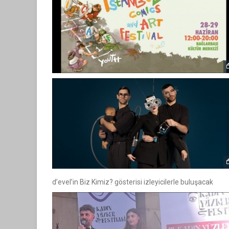
d’evel’in Biz Kimiz? gösterisi izleyicilerle buluşacak