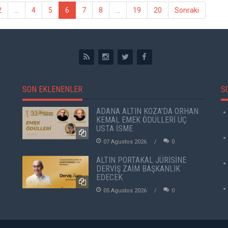
2
...
4
5
6
7
8
...
19
20
Sonraki
SON EKLENENLER
S
ADANA ALTIN KOZA'DA ORHAN
KEMAL EMEK ÖDÜLLERİ ÜÇ
USTA İSME
07 Agustos 2026
0
ALTIN PORTAKAL JÜRİSİNE
DERVİŞ ZAİM BAŞKANLIK
EDECEK
05 Agustos 2026
0