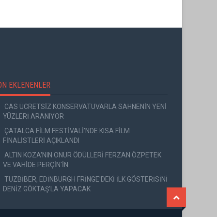
ON EKLENENLER
CAS ÜCRETSİZ KONSERVATUVARLA SAHNENİN YENİ
YÜZLERİ ARANIYOR
ÇATALCA FİLM FESTİVALİ'NDE KISA FİLM
FİNALİSTLERİ AÇIKLANDI
ALTIN KOZA'NIN ONUR ÖDÜLLERİ FERZAN ÖZPETEK
VE VAHİDE PERÇİN'İN
TUZBİBER, EDİNBURGH FRİNGE'DEKİ İLK GÖSTERİSİNİ
DENİZ GÖKTAŞ'LA YAPACAK