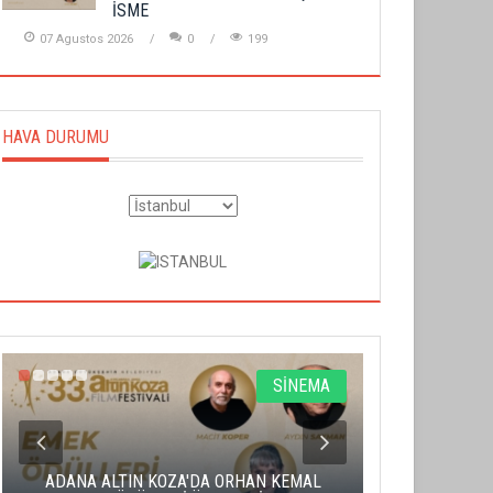
İSME
07 Agustos 2026
0
199
HAVA DURUMU
SİNEMA
ADANA ALTIN KOZA'DA ORHAN KEMAL
ALTIN PORTA