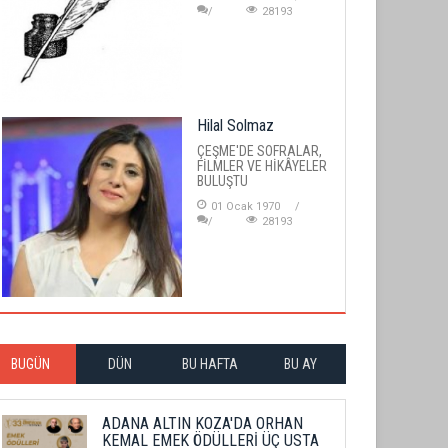
28193
Hilal Solmaz
ÇEŞME'DE SOFRALAR,
FİLMLER VE HİKÂYELER
BULUŞTU
01 Ocak 1970
28193
BUGÜN
DÜN
BU HAFTA
BU AY
ADANA ALTIN KOZA'DA ORHAN
KEMAL EMEK ÖDÜLLERİ ÜÇ USTA