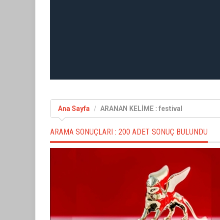
Ana Sayfa
ARANAN KELİME : festival
ARAMA SONUÇLARI :
200 ADET SONUÇ BULUNDU