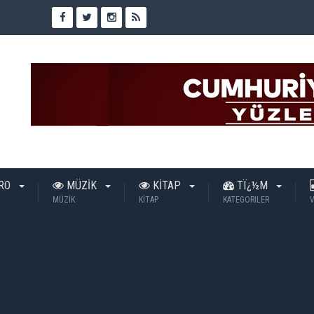
TRO
MÜZİK
KİTAP
TÏ¿½M
MÜZİK
KİTAP
KATEGORILER
V