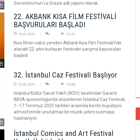
Sorrentino’nun La Grazia adlı yapımı olacak.
22. AKBANK KISA FİLM FESTİVALİ
BAŞVURULARI BAŞLADI
14-07-2025
15151
Kısa filmin nabzı yeniden Akbank Kısa Film Festivali’nde
atacak! 22. yılını kutlayan festivalin yarışma başvuruları
başladı
32. İstanbul Caz Festivali Başlıyor
23-06-2025
15238
İstanbul Kültür Sanat Vakfı (İKSV) tarafından Garanti
BBVA sponsorluğunda düzenlenen İstanbul Caz Festivali,
1–17 Temmuz 2025 tarihleri arasında kentin büyüleyici
atmosferinde unutulmaz bir müzik şöleni sunmaya
hazırlanıyor.
İstanbul Comics and Art Festival