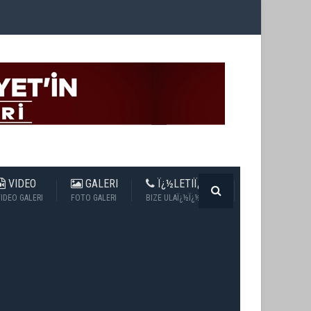
VIDEO
GALERI
Ï¿½LETIÏ¿½IM
IDEO GALERI
FOTO GALERI
BIZE ULAÏ¿½Ï¿½N