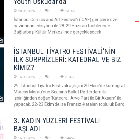
Youth Üsküdar'da
20-06-2025
23146
İstanbul Comics and Art Festival’i (ICAF) gençlere özel
hazırlanan edisyonu ile 28-29 Haziran tarihlerinde
Bağlarbaşı Kültür Merkezi’nde gerçekleşecek
İSTANBUL TİYATRO FESTİVALİ’NİN
İLK SÜRPRİZLERİ: KATEDRAL VE BİZ
KİMİZ?
16-06-2025
31377
29. İstanbul Tiyatro Festivali açılışını 20 Ekim’de koreograf
Marcos Morau’nun Scapino Ballet Rotterdam ile
işbirliğinden doğan 'Katedral, Arvo Pärt ile Bir Akşam' ile
yapacak. 22-23 Ekim’de ise Fransız-Katalan topluluk Baro
SİNEMA
3. KADIN YÜZLERİ FESTİVALİ
BAŞLADI
ALTIN KOZA'NIN ONUR ÖDÜLLERİ FERZAN
16-06-2025
14456