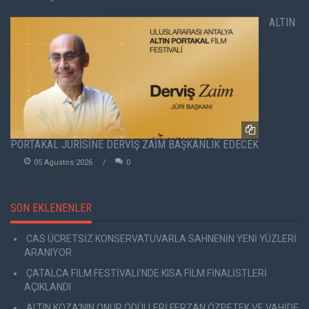
ALTIN
PORTAKAL JÜRİSİNE DERVİŞ ZAİM BAŞKANLIK EDECEK
05 Agustos 2026
0
SON EKLENENLER
CAS ÜCRETSİZ KONSERVATUVARLA SAHNENİN YENİ YÜZLERİ
ARANIYOR
ÇATALCA FİLM FESTİVALİ'NDE KISA FİLM FİNALİSTLERİ
AÇIKLANDI
ALTIN KOZA'NIN ONUR ÖDÜLLERİ FERZAN ÖZPETEK VE VAHİDE