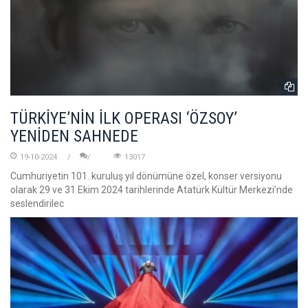
TÜRKİYE’NİN İLK OPERASI ‘ÖZSOY’
YENİDEN SAHNEDE
19-10-2024
13017
Cumhuriyetin 101. kuruluş yıl dönümüne özel, konser versiyonu
olarak 29 ve 31 Ekim 2024 tarihlerinde Atatürk Kültür Merkezi’nde
seslendirilec