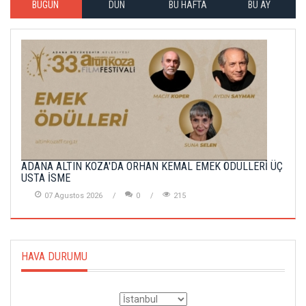
BUGÜN
DÜN
BU HAFTA
BU AY
ADANA ALTIN KOZA'DA ORHAN KEMAL EMEK ÖDÜLLERİ ÜÇ
USTA İSME
07 Agustos 2026
0
215
HAVA DURUMU