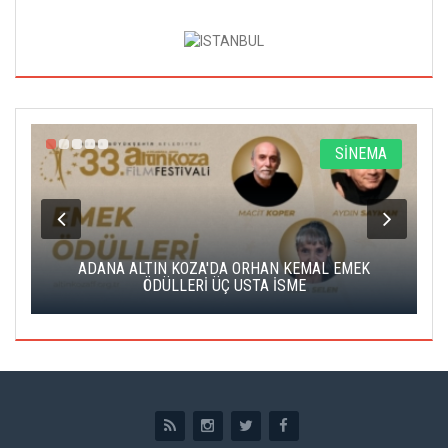
A
SİNEMA
K
ADANA ALTIN KOZA'DA ORHAN KEMAL EMEK
A
ÖDÜLLERİ ÜÇ USTA İSME