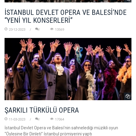
İSTANBUL DEVLET OPERA VE BALESİ’NDE
“YENİ YIL KONSERLERİ”
23-12-2023
13569
ŞARKILI TÜRKÜLÜ OPERA
11-03-2023
17064
İstanbul Devlet Opera ve Balesi’nin sahnelediği müzikli oyun
“Öylesine Bir Dinleti” İstanbul prömiyerini yaptı