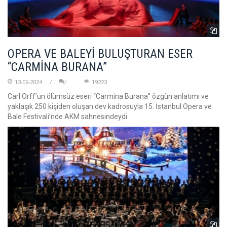
OPERA VE BALEYİ BULUŞTURAN ESER
“CARMİNA BURANA”
13-06-2024
19223
Carl Orff’un ölümsüz eseri “Carmina Burana” özgün anlatımı ve
yaklaşık 250 kişiden oluşan dev kadrosuyla 15. İstanbul Opera ve
Bale Festivali’nde AKM sahnesindeydi