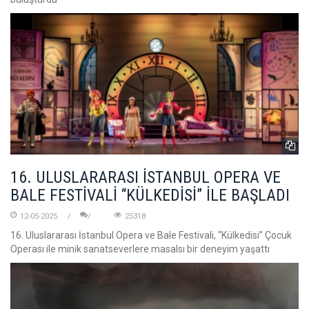
16. ULUSLARARASI İSTANBUL OPERA VE
BALE FESTİVALİ “KÜLKEDİSİ” İLE BAŞLADI
12-05-2025
25318
16. Uluslararası İstanbul Opera ve Bale Festivali, “Külkedisi” Çocuk
Operası ile minik sanatseverlere masalsı bir deneyim yaşattı