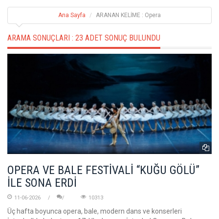
Ana Sayfa
ARANAN KELİME : Opera
ARAMA SONUÇLARI :
23 ADET SONUÇ BULUNDU
OPERA VE BALE FESTİVALİ “KUĞU GÖLÜ”
İLE SONA ERDİ
11-06-2026
10313
Üç hafta boyunca opera, bale, modern dans ve konserleri