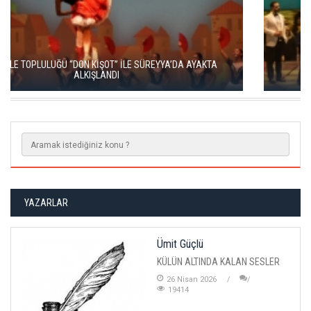
LA TRAVİATA, SAHNEDE BÜYÜLEYİCİ BİR GECE YARATTI
YAZARLAR
Ümit Güçlü
KÜLÜN ALTINDA KALAN SESLER
26 Nisan 2026
19414