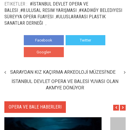
ETIKETLER :
#İSTANBUL DEVLET OPERA VE
BALESI
#8.ULUSAL RESIM YARIŞMASI
#KADIKÖY BELEDIYESI
,
,
SÜREYYA OPERA FUAYESI
#ULUSLARARASI PLASTIK
,
SANATLAR DERNEĞI
,
Facebook
Twitter
Google+
WhatsApp
SARAYDAN KIZ KAÇIRMA ARKEOLOJİ MÜZESİ’NDE
İSTANBUL DEVLET OPERA VE BALESİ YUVASI OLAN
AKM'YE DÖNÜYOR
OPERA VE BALE HABERLERI