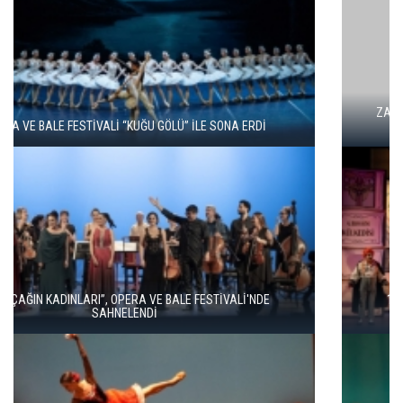
ZARAFETİN AŞKIN VE TUTKUNUN DANSI: KUĞU GÖLÜ YENİDEN
SAHNEDE
16. ULUSLARARASI İSTANBUL OPERA VE BALE FESTİVALİ
“KÜLKEDİSİ” İLE BAŞLADI