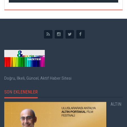
Doğru, İlkeli, Güncel, Aktif Haber Sitesi
SON EKLENENLER
ALTIN