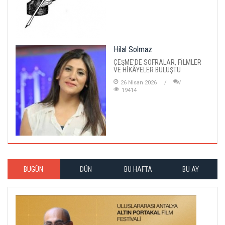
Hilal Solmaz
ÇEŞME'DE SOFRALAR, FİLMLER
VE HİKÂYELER BULUŞTU
26 Nisan 2026
19414
BUGÜN
DÜN
BU HAFTA
BU AY