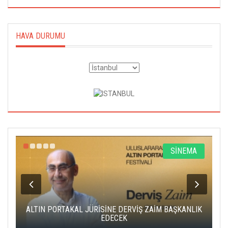
HAVA DURUMU
R
SİNEMA
ALTIN PORTAKAL JÜRİSİNE DERVİŞ ZAİM BAŞKANLIK
C
EDECEK