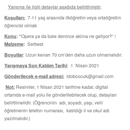
Yarışma ile ilgili detaylar aşağıda belirtilmiştir;
Koşulları:
7-11 yaş arasında ilköğretim veya ortaöğretim
öğrencisi olmak
Konu
: “
Opera ya da bale denince aklına ne geliyor?” /
Malzeme
:
Serbest
Boyutlar
: Uzun kenarı 70 cm’den daha uzun olmamalıdır.
Yarışmaya Son Katılım Tarihi
: 1 Nisan 2021
Gönderilecek e-mail adresi:
idobcocuk@gmail.com
Not:
Resimler, 1 Nisan 2021 tarihine kadar, digital
ortamda e-mail yolu ile gönderilebilecek olup, detayları
belirtilmelidir. (Öğrencinin adı, soyadı, yaşı, veli/
öğretmenin telefon numarası, katıldığı il ve okul adı
yazılmalıdır.)