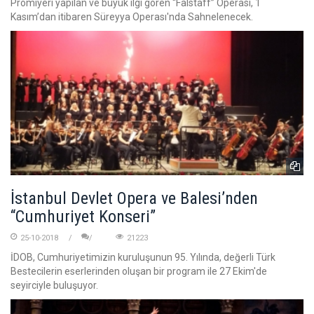
Prömiyeri yapılan ve büyük ilgi gören “Falstaff” Operası, 1
Kasım’dan itibaren Süreyya Operası'nda Sahnelenecek.
İstanbul Devlet Opera ve Balesi’nden
“Cumhuriyet Konseri”
25-10-2018
21223
İDOB, Cumhuriyetimizin kuruluşunun 95. Yılında, değerli Türk
Bestecilerin eserlerinden oluşan bir program ile 27 Ekim'de
seyirciyle buluşuyor.