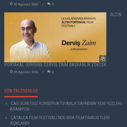
07 Agustos 2026
0
ALTIN
PORTAKAL JÜRİSİNE DERVİŞ ZAİM BAŞKANLIK EDECEK
05 Agustos 2026
0
SON EKLENENLER
CAS ÜCRETSİZ KONSERVATUVARLA SAHNENİN YENİ YÜZLERİ
ARANIYOR
ÇATALCA FİLM FESTİVALİ'NDE KISA FİLM FİNALİSTLERİ
AÇIKLANDI