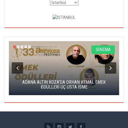
A
SİNEMA
K
ADANA ALTIN KOZA'DA ORHAN KEMAL EMEK
A
ÖDÜLLERİ ÜÇ USTA İSME