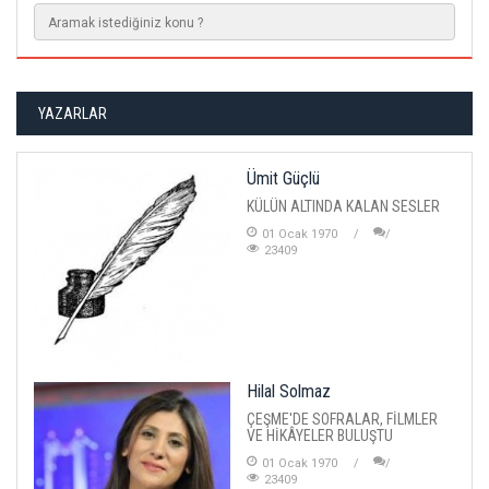
YAZARLAR
Ümit Güçlü
KÜLÜN ALTINDA KALAN SESLER
01 Ocak 1970
23409
Hilal Solmaz
ÇEŞME'DE SOFRALAR, FİLMLER
VE HİKÂYELER BULUŞTU
01 Ocak 1970
23409