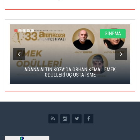
A
SİNEMA
K
ADANA ALTIN KOZA'DA ORHAN KEMAL EMEK
A
ÖDÜLLERİ ÜÇ USTA İSME