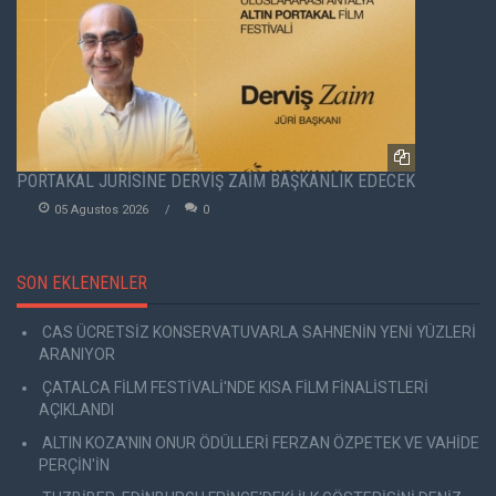
PORTAKAL JÜRİSİNE DERVİŞ ZAİM BAŞKANLIK EDECEK
05 Agustos 2026
0
SON EKLENENLER
CAS ÜCRETSİZ KONSERVATUVARLA SAHNENİN YENİ YÜZLERİ
ARANIYOR
ÇATALCA FİLM FESTİVALİ'NDE KISA FİLM FİNALİSTLERİ
AÇIKLANDI
ALTIN KOZA'NIN ONUR ÖDÜLLERİ FERZAN ÖZPETEK VE VAHİDE
PERÇİN'İN