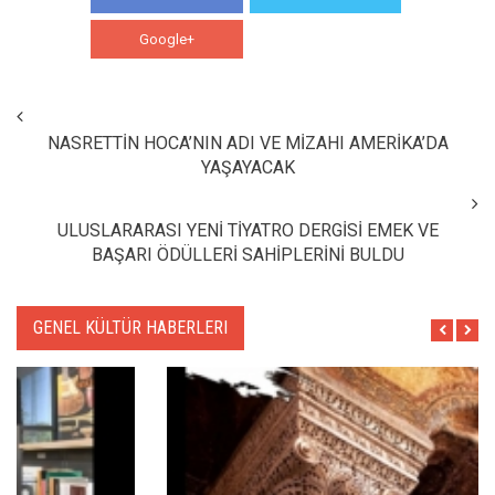
Google+
WhatsApp
NASRETTİN HOCA’NIN ADI VE MİZAHI AMERİKA’DA
YAŞAYACAK
ULUSLARARASI YENİ TİYATRO DERGİSİ EMEK VE
BAŞARI ÖDÜLLERİ SAHİPLERİNİ BULDU
GENEL KÜLTÜR HABERLERI