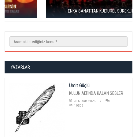
ENKA SANAT'TAN KÜLTÜREL SÜREKLİLİK HAMLESİ
YAZARLAR
Ümit Güçlü
KÜLÜN ALTINDA KALAN SESLER
26 Nisan 2026
19509