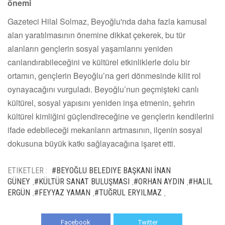
önemi
Gazeteci Hilal Solmaz, Beyoğlu'nda daha fazla kamusal
alan yaratılmasının önemine dikkat çekerek, bu tür
alanların gençlerin sosyal yaşamlarını yeniden
canlandırabileceğini ve kültürel etkinliklerle dolu bir
ortamın, gençlerin Beyoğlu’na geri dönmesinde kilit rol
oynayacağını vurguladı. Beyoğlu’nun geçmişteki canlı
kültürel, sosyal yapısını yeniden inşa etmenin, şehrin
kültürel kimliğini güçlendireceğine ve gençlerin kendilerini
ifade edebileceği mekanların artmasının, ilçenin sosyal
dokusuna büyük katkı sağlayacağına işaret etti.
ETIKETLER :
#BEYOĞLU BELEDIYE BAŞKANI İNAN
GÜNEY
#KÜLTÜR SANAT BULUŞMASI
#ORHAN AYDIN
#HALIL
,
,
,
ERGÜN
#FEYYAZ YAMAN
#TUĞRUL ERYILMAZ
,
,
,
Facebook
Twitter