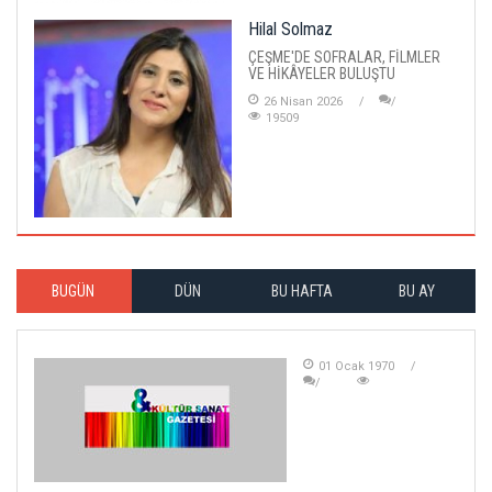
Hilal Solmaz
ÇEŞME'DE SOFRALAR, FİLMLER
VE HİKÂYELER BULUŞTU
26 Nisan 2026
19509
BUGÜN
DÜN
BU HAFTA
BU AY
01 Ocak 1970