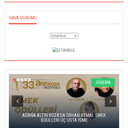
HAVA DURUMU
A
SİNEMA
K
ADANA ALTIN KOZA'DA ORHAN KEMAL EMEK
A
ÖDÜLLERİ ÜÇ USTA İSME