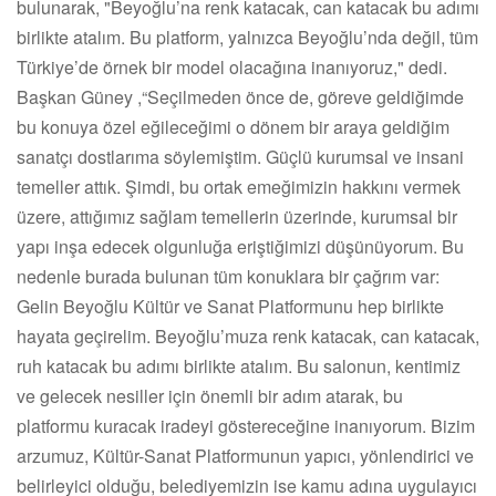
bulunarak, "Beyoğlu’na renk katacak, can katacak bu adımı
birlikte atalım. Bu platform, yalnızca Beyoğlu’nda değil, tüm
Türkiye’de örnek bir model olacağına inanıyoruz," dedi.
Başkan Güney ,“Seçilmeden önce de, göreve geldiğimde
bu konuya özel eğileceğimi o dönem bir araya geldiğim
sanatçı dostlarıma söylemiştim. Güçlü kurumsal ve insani
temeller attık. Şimdi, bu ortak emeğimizin hakkını vermek
üzere, attığımız sağlam temellerin üzerinde, kurumsal bir
yapı inşa edecek olgunluğa eriştiğimizi düşünüyorum. Bu
nedenle burada bulunan tüm konuklara bir çağrım var:
Gelin Beyoğlu Kültür ve Sanat Platformunu hep birlikte
hayata geçirelim. Beyoğlu’muza renk katacak, can katacak,
ruh katacak bu adımı birlikte atalım. Bu salonun, kentimiz
ve gelecek nesiller için önemli bir adım atarak, bu
platformu kuracak iradeyi göstereceğine inanıyorum. Bizim
arzumuz, Kültür-Sanat Platformunun yapıcı, yönlendirici ve
belirleyici olduğu, belediyemizin ise kamu adına uygulayıcı