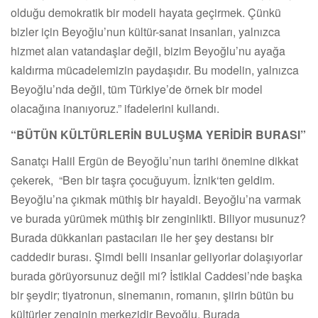
olduğu demokratik bir modeli hayata geçirmek. Çünkü
bizler için Beyoğlu’nun kültür-sanat insanları, yalnızca
hizmet alan vatandaşlar değil, bizim Beyoğlu’nu ayağa
kaldırma mücadelemizin paydaşıdır. Bu modelin, yalnızca
Beyoğlu’nda değil, tüm Türkiye’de örnek bir model
olacağına inanıyoruz.” ifadelerini kullandı.
“BÜTÜN KÜLTÜRLERİN BULUŞMA YERİDİR BURASI”
Sanatçı Halil Ergün de Beyoğlu’nun tarihi önemine dikkat
çekerek, “Ben bir taşra çocuğuyum. İznik‘ten geldim.
Beyoğlu’na çıkmak müthiş bir hayaldi. Beyoğlu’na varmak
ve burada yürümek müthiş bir zenginlikti. Biliyor musunuz?
Burada dükkanları pastacıları ile her şey destansı bir
caddedir burası. Şimdi belli insanlar geliyorlar dolaşıyorlar
burada görüyorsunuz değil mi? İstiklal Caddesi’nde başka
bir şeydir; tiyatronun, sinemanın, romanın, şiirin bütün bu
kültürler zenginin merkezidir Beyoğlu. Burada