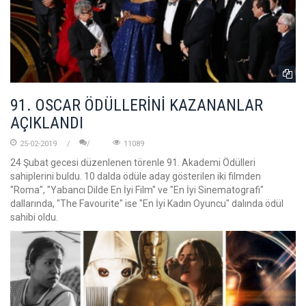
91. OSCAR ÖDÜLLERİNİ KAZANANLAR
AÇIKLANDI
25-02-2019
11089
24 Şubat gecesi düzenlenen törenle 91. Akademi Ödülleri
sahiplerini buldu. 10 dalda ödüle aday gösterilen iki filmden
"Roma", "Yabancı Dilde En İyi Film" ve "En İyi Sinematografi"
dallarında, "The Favourite" ise "En İyi Kadın Oyuncu" dalında ödül
sahibi oldu.