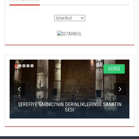
A
SERGİ
IK
ŞEREFİYE SARNICI’NIN DERİNLİKLERİNDE SANATIN
Ç
SESİ