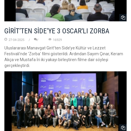
GİRİT’TEN SİDE’YE 3 OSCAR'LI ZORBA
27-04-2025
16929
Uluslararası Manavgat Girit’ten Side’ye Kültür ve Lezzet
Festivali’nde 'Zorba' filmi gösterildi. Ardından Sayım Çınar, Keram
Akça ve Mustafa İri iki yakayı birleştiren filme dair söyleşi
gerçekleştirdi.