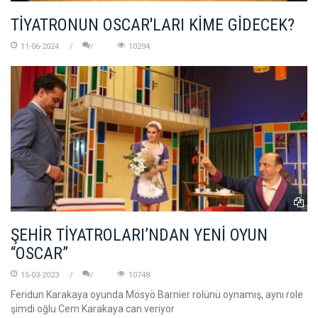
TİYATRONUN OSCAR'LARI KİME GİDECEK?
11-06-2024
10294
ŞEHİR TİYATROLARI’NDAN YENİ OYUN
“OSCAR”
15-03-2023
10748
Feridun Karakaya oyunda Mösyö Barnier rolünü oynamış, aynı role
şimdi oğlu Cem Karakaya can veriyor