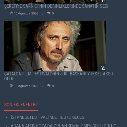
ŞEREFİYE SARNICI’NIN DERİNLİKLERİNDE SANATIN SESİ
10 Agustos 2026
0
ÇATALCA FİLM FESTİVALİ’NİN JÜRİ BAŞKANI YÜKSEL AKSU
OLDU
10 Agustos 2026
0
SON EKLENENLER
İSTANBUL FESTİVALİ’NDE TIËSTO GECESİ
ADANA ALTIN KOZA'DA ORHAN KEMAL EMEK ÖDÜLLERİ ÜÇ