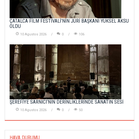
ÇATALCA FİLM FESTİVALİ’NİN JÜRİ BAŞKANI YÜKSEL AKSU
OLDU
10 Agustos 2026
0
106
ŞEREFİYE SARNICI’NIN DERİNLİKLERİNDE SANATIN SESİ
10 Agustos 2026
0
50
HAVA DURUMU