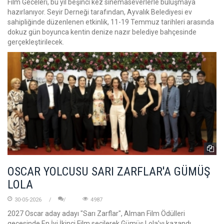
Film Geceleri, bu yıl beşinci kez sinemaseverlerle buluşmaya
hazırlanıyor. Seyir Derneği tarafından, Ayvalık Belediyesi ev
sahipliğinde düzenlenen etkinlik, 11-19 Temmuz tarihleri arasında
dokuz gün boyunca kentin denize nazır belediye bahçesinde
gerçekleştirilecek.
OSCAR YOLCUSU SARI ZARFLAR'A GÜMÜŞ
LOLA
30-05-2026
4987
2027 Oscar aday adayı "Sarı Zarflar", Alman Film Ödülleri
gecesinde En İyi İkinci Film seçilerek Gümüş Lola’yı kazandı