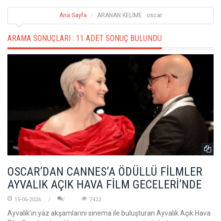
Ana Sayfa
ARANAN KELİME : oscar
ARAMA SONUÇLARI :
11 ADET SONUÇ BULUNDU
OSCAR’DAN CANNES’A ÖDÜLLÜ FİLMLER
AYVALIK AÇIK HAVA FİLM GECELERİ’NDE
15-06-2026
7422
Ayvalık’ın yaz akşamlarını sinema ile buluşturan Ayvalık Açık Hava