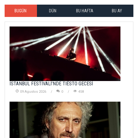
BUGÜN
DÜN
BU HAFTA
BU AY
İSTANBUL FESTİVALİ’NDE TIËSTO GECESİ
09 Agustos 2026
0
458