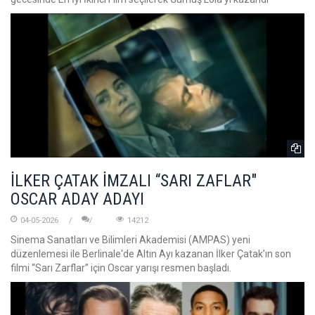
İLKER ÇATAK İMZALI “SARI ZAFLAR"
OSCAR ADAY ADAYI
04-05-2026
14212
Sinema Sanatları ve Bilimleri Akademisi (AMPAS) yeni
düzenlemesi ile Berlinale'de Altın Ayı kazanan İlker Çatak’ın son
filmi “Sarı Zarflar” için Oscar yarışı resmen başladı.