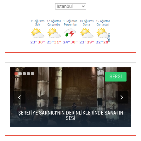
A
SERGİ
IK
ŞEREFİYE SARNICI’NIN DERİNLİKLERİNDE SANATIN
Ç
SESİ