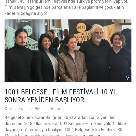
“İshak”, 45. İstanbul Film Festivali’nde Türkiye prömiyerini yapıyor.
Film, savaşın gölgesinde parçalanan aile bağlarını ve çocukların
kaderini odağına alıyor
1001 BELGESEL FİLM FESTİVALİ 10 YIL
SONRA YENİDEN BAŞLIYOR
25-03-2026
10402
Belgesel Sinemacılar Birliği’nin 10 yıl aradan sonra yeniden
düzenlediği 18. Uluslararası 1001 Belgesel Film Festivali, “birlikte
dayanışma” temasıyla başlıyor. 1001 Belgesel Film Festivali 30
Mart 5 Nisan tarihleri arasında izleyiciyle buluşuyor.