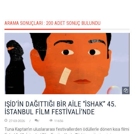
ARAMA SONUÇLARI :
200 ADET SONUÇ BULUNDU
IŞİD’İN DAĞITTIĞI BİR AİLE “İSHAK” 45.
İSTANBUL FİLM FESTİVALİ’NDE
27-03-2026
11656
Tuna Kaptan’ın uluslararası festivallerden ödüllerle dönen kısa filmi