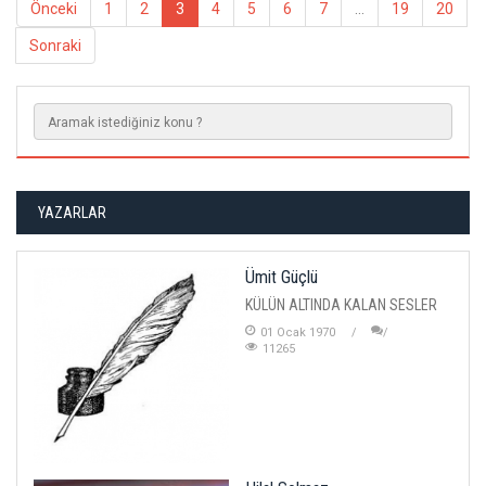
Önceki
1
2
3
4
5
6
7
...
19
20
Sonraki
YAZARLAR
Ümit Güçlü
KÜLÜN ALTINDA KALAN SESLER
01 Ocak 1970
11265