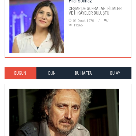
Hilal Solmaz
ÇEŞME'DE SOFRALAR, FİLMLER
VE HİKÂYELER BULUŞTU
01 Ocak 1970
11265
BUGÜN
DÜN
BU HAFTA
BU AY