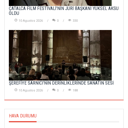
ÇATALCA FİLM FESTİVALİ’NİN JÜRİ BAŞKANI YÜKSEL AKSU
OLDU
10 Agustos 2026
0
330
ŞEREFİYE SARNICI’NIN DERİNLİKLERİNDE SANATIN SESİ
10 Agustos 2026
0
188
HAVA DURUMU