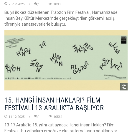
25-12-2025
10983
Bu yıl ilk kez düzenlenen Trabzon Film Festivali, Hamamizade
İhsan Bey Kültür Merkezi’nde gerçekleştirilen görkemli açılış
töreniyle sanatseverlerle buluştu.
15. HANGİ İNSAN HAKLARI? FİLM
FESTİVALİ 13 ARALIK'TA BAŞLIYOR
11-12-2025
10564
13-17 Aralık'ta 15. yılını kutlayacak Hangi İnsan Hakları? Film
Festivali, bu yıl bakım emeği ve ekoloji temalarına odaklanıyor.