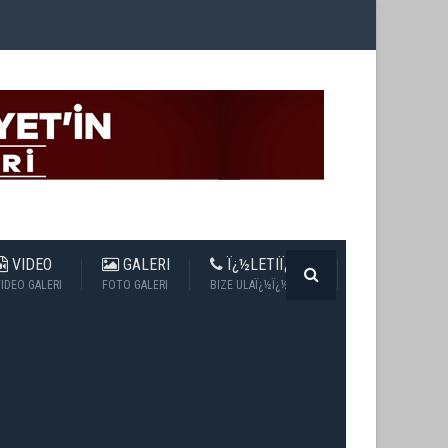
VIDEO
GALERI
Ï¿½LETIÏ¿½IM
IDEO GALERI
FOTO GALERI
BIZE ULAÏ¿½Ï¿½N