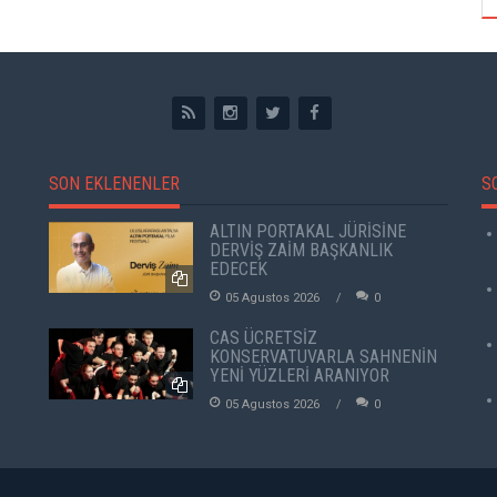
SON EKLENENLER
S
ALTIN PORTAKAL JÜRİSİNE
DERVİŞ ZAİM BAŞKANLIK
EDECEK
05 Agustos 2026
0
CAS ÜCRETSİZ
KONSERVATUVARLA SAHNENİN
YENİ YÜZLERİ ARANIYOR
05 Agustos 2026
0