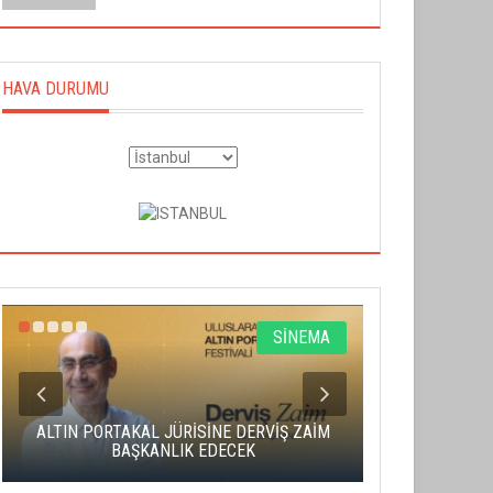
HAVA DURUMU
SİNEMA
ALTIN PORTAKAL JÜRİSİNE DERVİŞ ZAİM
CAS ÜCRE
BAŞKANLIK EDECEK
SAHNENİN 