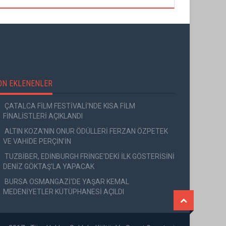
ON EKLENENLER
ÇATALCA FİLM FESTİVALİ'NDE KISA FİLM
FİNALİSTLERİ AÇIKLANDI
ALTIN KOZA'NIN ONUR ÖDÜLLERİ FERZAN ÖZPETEK
VE VAHİDE PERÇİN'İN
TUZBİBER, EDİNBURGH FRİNGE'DEKİ İLK GÖSTERİSİNİ
DENİZ GÖKTAŞ'LA YAPACAK
BURSA OSMANGAZİ'DE YAŞAR KEMAL
MEDENİYETLER KÜTÜPHANESİ AÇILDI