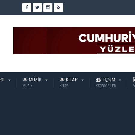
TRO
MÜZİK
KİTAP
TÏ¿½M
MÜZİK
KİTAP
KATEGORILER
V