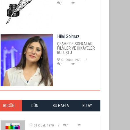
Hilal Solmaz
ÇEŞME'DE SOFRALAR,
FİLMLER VE HİKÂYELER
BULUŞTU
01 Ocak 1970
BUGÜN
DÜN
BU HAFTA
BU AY
01 Ocak 1970