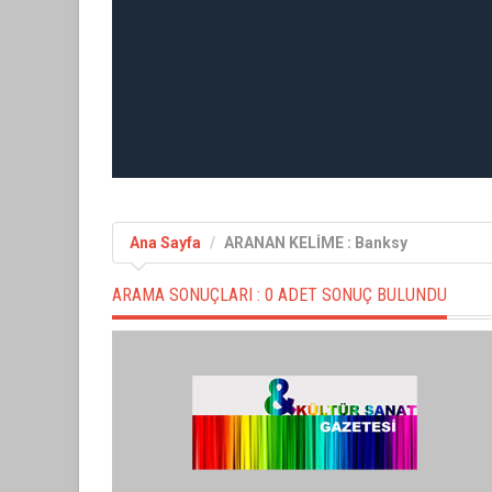
Ana Sayfa
ARANAN KELİME : Banksy
ARAMA SONUÇLARI :
0 ADET SONUÇ BULUNDU