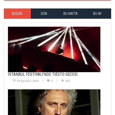
BUGÜN
DÜN
BU HAFTA
BU AY
İSTANBUL FESTİVALİ’NDE TIËSTO GECESİ
09 Agustos 2026
0
432