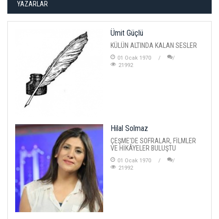
YAZARLAR
Ümit Güçlü
KÜLÜN ALTINDA KALAN SESLER
01 Ocak 1970
21992
Hilal Solmaz
ÇEŞME'DE SOFRALAR, FİLMLER
VE HİKÂYELER BULUŞTU
01 Ocak 1970
21992