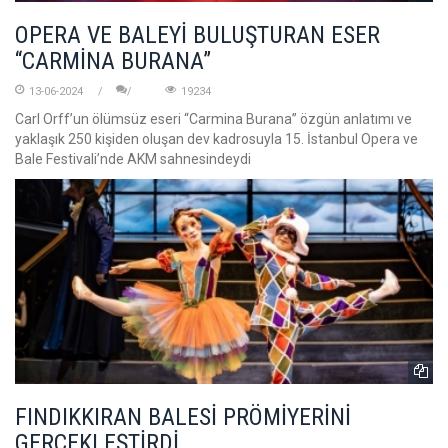
OPERA VE BALEYİ BULUŞTURAN ESER
“CARMİNA BURANA”
13-06-2024
19234
Carl Orff’un ölümsüz eseri “Carmina Burana” özgün anlatımı ve
yaklaşık 250 kişiden oluşan dev kadrosuyla 15. İstanbul Opera ve
Bale Festivali’nde AKM sahnesindeydi
FINDIKKIRAN BALESİ PRÖMİYERİNİ
GERÇEKLEŞTİRDİ