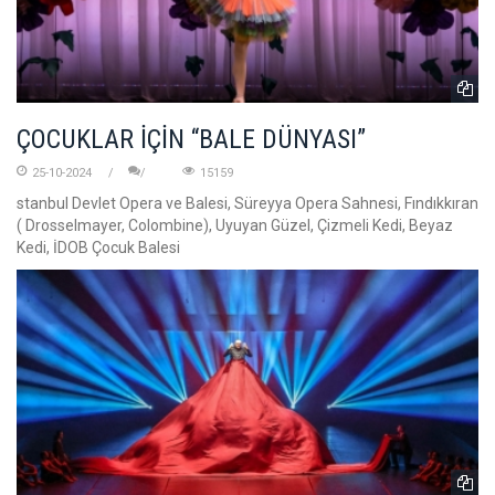
ÇOCUKLAR İÇİN “BALE DÜNYASI”
25-10-2024
15159
stanbul Devlet Opera ve Balesi, Süreyya Opera Sahnesi, Fındıkkıran
( Drosselmayer, Colombine), Uyuyan Güzel, Çizmeli Kedi, Beyaz
Kedi, İDOB Çocuk Balesi