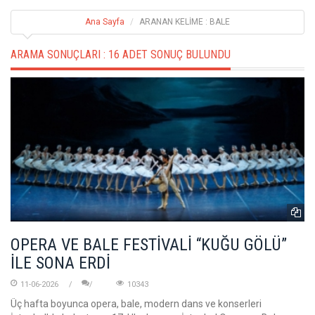
Ana Sayfa
ARANAN KELİME : BALE
ARAMA SONUÇLARI :
16 ADET SONUÇ BULUNDU
OPERA VE BALE FESTİVALİ “KUĞU GÖLÜ”
İLE SONA ERDİ
11-06-2026
10343
Üç hafta boyunca opera, bale, modern dans ve konserleri