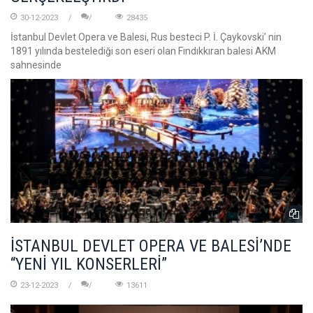
30-12-2023
28435
İstanbul Devlet Opera ve Balesi, Rus besteci P. İ. Çaykovski’ nin
1891 yılında bestelediği son eseri olan Fındıkkıran balesi AKM
sahnesinde
İSTANBUL DEVLET OPERA VE BALESİ’NDE
“YENİ YIL KONSERLERİ”
23-12-2023
13611