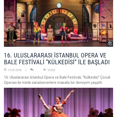
16. ULUSLARARASI İSTANBUL OPERA VE
BALE FESTİVALİ “KÜLKEDİSİ” İLE BAŞLADI
12-05-2025
25326
16. Uluslararası İstanbul Opera ve Bale Festivali, “Külkedisi” Çocuk
Operası ile minik sanatseverlere masalsı bir deneyim yaşattı