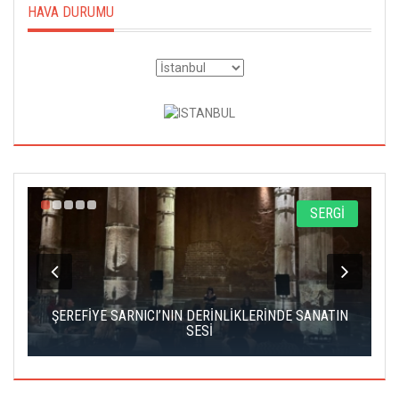
HAVA DURUMU
A
SERGİ
IK
ŞEREFİYE SARNICI’NIN DERİNLİKLERİNDE SANATIN
Ç
SESİ