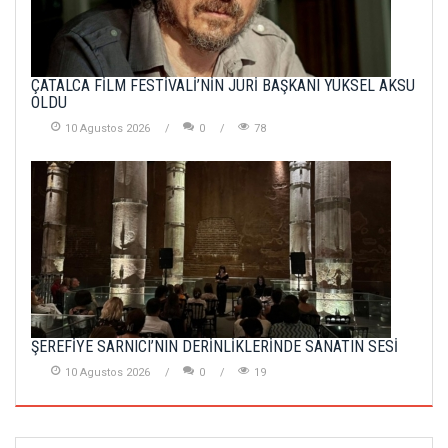
ÇATALCA FİLM FESTİVALİ’NİN JÜRİ BAŞKANI YÜKSEL AKSU
OLDU
10 Agustos 2026
0
78
ŞEREFİYE SARNICI’NIN DERİNLİKLERİNDE SANATIN SESİ
10 Agustos 2026
0
19