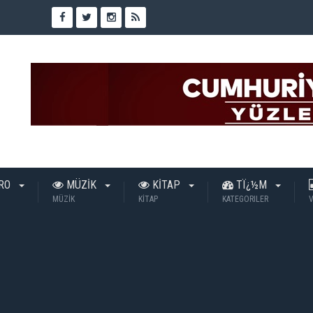
TRO
MÜZİK
KİTAP
TÏ¿½M
MÜZİK
KİTAP
KATEGORILER
V