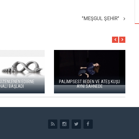
TUZBİBER, EDİNBURGH FRİNGE'DEKİ İLK
GÖSTERİSİNİ DENİZ GÖKTAŞ'LA YAPACAK
"MEŞGUL ŞEHİR"
NEN EDİRNE
PALİMPSEST BEDEN VE ATEŞ KUŞU
DUEN
ŞLADI
AYNI SAHNEDE