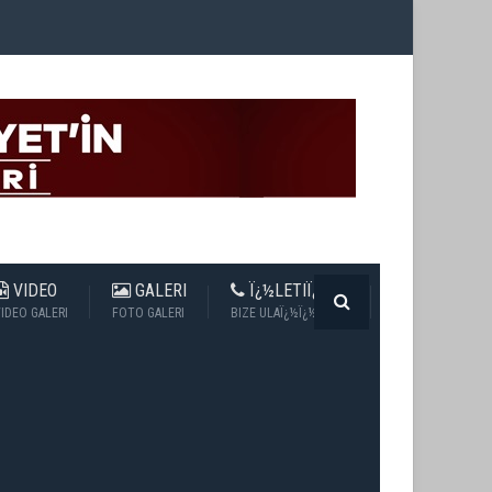
VIDEO
GALERI
Ï¿½LETIÏ¿½IM
IDEO GALERI
FOTO GALERI
BIZE ULAÏ¿½Ï¿½N