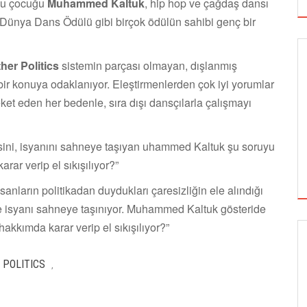
lu çocuğu
Muhammed Kaltuk
, hip hop ve çağdaş dansı
 Dünya Dans Ödülü gibi birçok ödülün sahibi genç bir
her Politics
sistemin parçası olmayan, dışlanmış
 bir konuya odaklanıyor. Eleştirmenlerden çok iyi yorumlar
ket eden her bedenle, sıra dışı dansçılarla çalışmayı
esini, isyanını sahneye taşıyan uhammed Kaltuk şu soruyu
rar verip el sıkışılıyor?”
anların politikadan duydukları çaresizliğin ele alındığı
 ve isyanı sahneye taşınıyor. Muhammed Kaltuk gösteride
akkımda karar verip el sıkışılıyor?”
GÖRSEL SANATLAR
 POLITICS
,