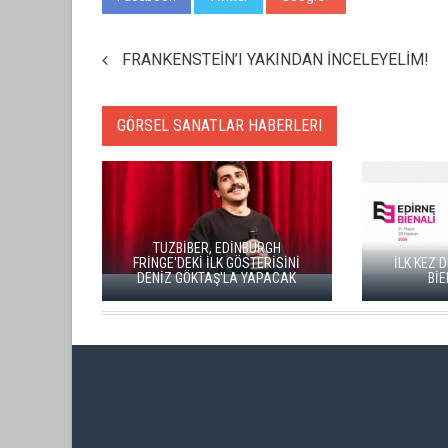
FRANKENSTEİN’I YAKINDAN İNCELEYELİM!
GÖRSEL SANATLAR HABERLERI
TUZBİBER, EDİNBURGH
FRİNGE'DEKİ İLK GÖSTERİSİNİ
İLK KEZ DÜZENLE
DENİZ GÖKTAŞ'LA YAPACAK
BİENALİ BA