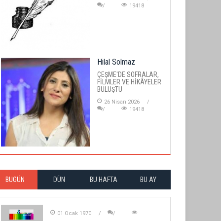
19418
Hilal Solmaz
ÇEŞME'DE SOFRALAR,
FİLMLER VE HİKÂYELER
BULUŞTU
26 Nisan 2026
19418
BUGÜN
DÜN
BU HAFTA
BU AY
01 Ocak 1970