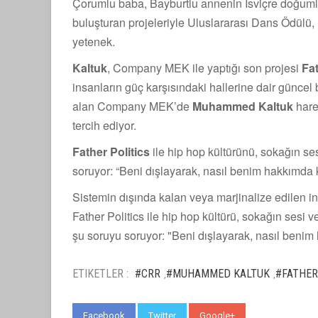
Çorumlu baba, Bayburtlu annenin İsviçre doğum
buluşturan projeleriyle Uluslararası Dans Ödülü,
yetenek.
Kaltuk
, Company MEK ile yaptığı son projesi
Fat
insanların güç karşısındaki hallerine dair güncel
alan Company MEK’de
Muhammed
Kaltuk
hare
tercih ediyor.
Father Politics
ile hip hop kültürünü, sokağın s
soruyor: “Beni dışlayarak, nasıl benim hakkımda ka
Sistemin dışında kalan veya marjinalize edilen ins
Father Politics ile hip hop kültürü, sokağın sesi
şu soruyu soruyor: "Beni dışlayarak, nasıl benim h
ETIKETLER :
#CRR
#MUHAMMED KALTUK
#FATHER
,
,
Facebook
Twitter
Google+
WhatsApp