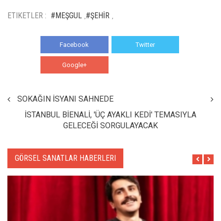
ETIKETLER :
#MEŞGUL
#ŞEHİR
,
,
Facebook
Twitter
Google+
WhatsApp
SOKAĞIN İSYANI SAHNEDE
İSTANBUL BİENALİ, 'ÜÇ AYAKLI KEDİ' TEMASIYLA
GELECEĞİ SORGULAYACAK
GÖRSEL SANATLAR HABERLERI