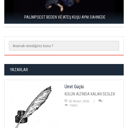
EDİRNE BİENALİ “KÖPRÜLER” TEMASIYLA 21 MAYIS’TA
BAŞLIYOR
YAZARLAR
Ümit Güçlü
KÜLÜN ALTINDA KALAN SESLER
26 Nisan 2026
19451