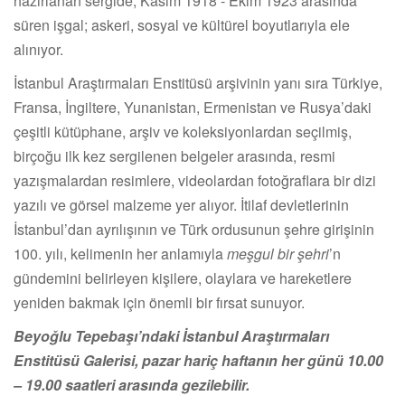
hazırlanan sergide, Kasım 1918 - Ekim 1923 arasında
süren işgal; askeri, sosyal ve kültürel boyutlarıyla ele
alınıyor.
İstanbul Araştırmaları Enstitüsü arşivinin yanı sıra Türkiye,
Fransa, İngiltere, Yunanistan, Ermenistan ve Rusya’daki
çeşitli kütüphane, arşiv ve koleksiyonlardan seçilmiş,
birçoğu ilk kez sergilenen belgeler arasında, resmi
yazışmalardan resimlere, videolardan fotoğraflara bir dizi
yazılı ve görsel malzeme yer alıyor. İtilaf devletlerinin
İstanbul’dan ayrılışının ve Türk ordusunun şehre girişinin
100. yılı, kelimenin her anlamıyla
meşgul bir şehri
’n
gündemini belirleyen kişilere, olaylara ve hareketlere
yeniden bakmak için önemli bir fırsat sunuyor.
Beyoğlu Tepebaşı’ndaki İstanbul Araştırmaları
Enstitüsü Galerisi, pazar hariç haftanın her günü 10.00
– 19.00 saatleri arasında gezilebilir.