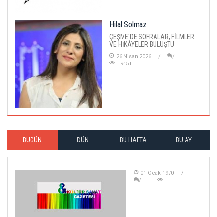
Hilal Solmaz
ÇEŞME'DE SOFRALAR, FİLMLER
VE HİKÂYELER BULUŞTU
26 Nisan 2026
19451
BUGÜN
DÜN
BU HAFTA
BU AY
01 Ocak 1970