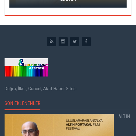
Doğru, İlkeli, Güncel, Aktif Haber Sitesi
SON EKLENENLER
ALTIN