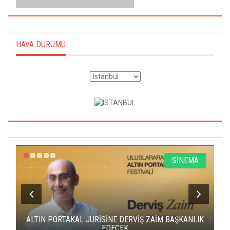
HAVA DURUMU
R
SİNEMA
ALTIN PORTAKAL JÜRİSİNE DERVİŞ ZAİM BAŞKANLIK
C
EDECEK