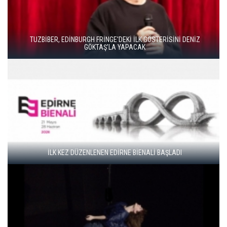
DUENDE TİYATRO’DAN BAHAR HAREKETİ
GENÇ SANATÇILAR İÇİN “FRAGMANLAR” BAŞVURULARI
BAŞLADI