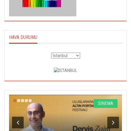
HAVA DURUMU
R
SİNEMA