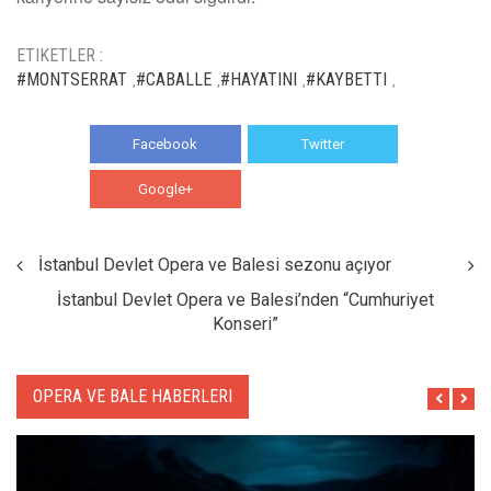
ETIKETLER :
#MONTSERRAT
#CABALLE
#HAYATINI
#KAYBETTI
,
,
,
,
Facebook
Twitter
Google+
WhatsApp
İstanbul Devlet Opera ve Balesi sezonu açıyor
İstanbul Devlet Opera ve Balesi’nden “Cumhuriyet
Konseri”
OPERA VE BALE HABERLERI