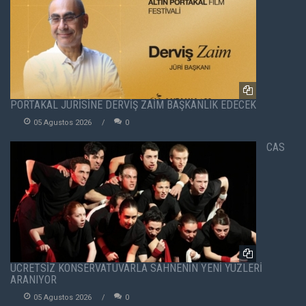
PORTAKAL JÜRİSİNE DERVİŞ ZAİM BAŞKANLIK EDECEK
05 Agustos 2026
0
CAS
ÜCRETSİZ KONSERVATUVARLA SAHNENİN YENİ YÜZLERİ
ARANIYOR
05 Agustos 2026
0