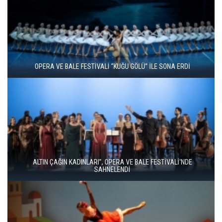
ZARAFETİN AŞKIN VE TUTKUNUN DANSI: KUĞU GÖLÜ YENİDEN
SAHNEDE
16. ULUSLARARASI İSTANBUL OPERA VE BALE FESTİVALİ
“KÜLKEDİSİ” İLE BAŞLADI