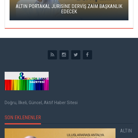
ALTIN PORTAKAL JÜRİSİNE DERVİŞ ZAİM BAŞKANLIK
C
EDECEK
Doğru, İlkeli, Güncel, Aktif Haber Sitesi
SON EKLENENLER
ALTIN