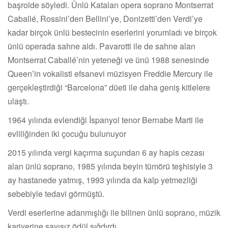
başrolde söyledi. Ünlü Katalan opera soprano Montserrat
Caballé, Rossini’den Bellini’ye, Donizetti’den Verdi’ye
kadar birçok ünlü bestecinin eserlerini yorumladı ve birçok
ünlü operada sahne aldı. Pavarotti ile de sahne alan
Montserrat Caballé’nin yeteneği ve ünü 1988 senesinde
Queen’in vokalisti efsanevi müzisyen Freddie Mercury ile
gerçekleştirdiği “Barcelona” düeti ile daha geniş kitlelere
ulaştı.
1964 yılında evlendiği İspanyol tenor Bernabe Marti ile
evliliğinden iki çocuğu bulunuyor
2015 yılında vergi kaçırma suçundan 6 ay hapis cezası
alan ünlü soprano, 1985 yılında beyin tümörü teşhisiyle 3
ay hastanede yatmış, 1993 yılında da kalp yetmezliği
sebebiyle tedavi görmüştü.
Verdi eserlerine adanmışlığı ile bilinen ünlü soprano, müzik
kariyerine sayısız ödül sığdırdı.