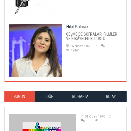
Hilal Solmaz
ÇEŞME'DE SOFRALAR, FİLMLER
VE HİKÂYELER BULUŞTU
26 Nisan 2026
19441
BUGÜN
DÜN
BU HAFTA
BU AY
01 Ocak 1970