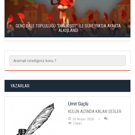
LA TRAVİATA, SAHNEDE BÜYÜLEYİCİ BİR GECE YARATTI
YAZARLAR
Ümit Güçlü
KÜLÜN ALTINDA KALAN SESLER
26 Nisan 2026
19441