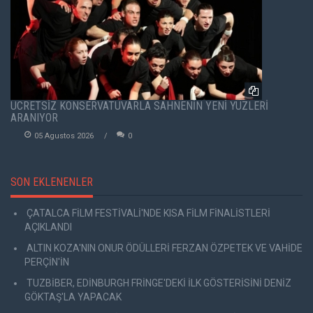
ÜCRETSİZ KONSERVATUVARLA SAHNENİN YENİ YÜZLERİ
ARANIYOR
05 Agustos 2026
0
SON EKLENENLER
ÇATALCA FİLM FESTİVALİ'NDE KISA FİLM FİNALİSTLERİ
AÇIKLANDI
ALTIN KOZA'NIN ONUR ÖDÜLLERİ FERZAN ÖZPETEK VE VAHİDE
PERÇİN'İN
TUZBİBER, EDİNBURGH FRİNGE'DEKİ İLK GÖSTERİSİNİ DENİZ
GÖKTAŞ'LA YAPACAK