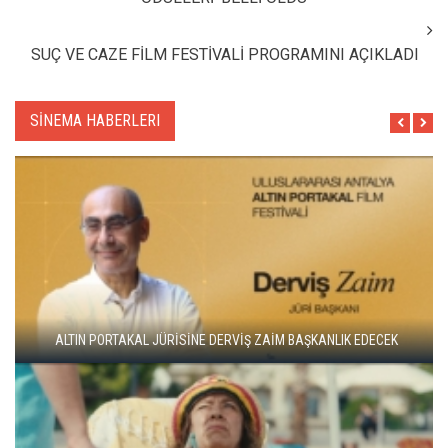
SUÇ VE CAZE FİLM FESTİVALİ PROGRAMINI AÇIKLADI
SİNEMA HABERLERI
ADANA ALTIN KOZA'DA JÜRİ BAŞKANI ZUHAL OLCAY