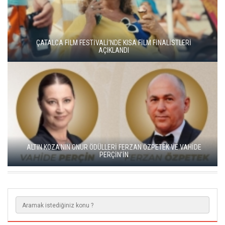
YEŞİM USTAOĞLU'NUN "ARTAKALAN"I SAN SEBASTIÁN'DA
DÜNYA PRÖMİYERİNİ YAPACAK
GO TÜRKİYE MİNİ DİZİLERİNİN YENİ ROTASI DOĞU KARADENİZ
OLDU