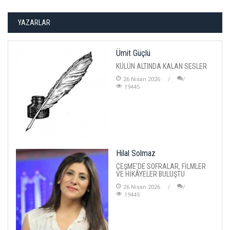
YAZARLAR
Ümit Güçlü
KÜLÜN ALTINDA KALAN SESLER
26 Nisan 2026
19445
Hilal Solmaz
ÇEŞME'DE SOFRALAR, FİLMLER
VE HİKÂYELER BULUŞTU
26 Nisan 2026
19445