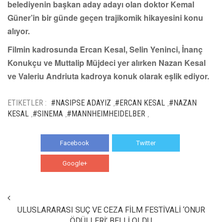
belediyenin başkan aday adayı olan doktor Kemal
Güner’in bir günde geçen trajikomik hikayesini konu
alıyor.
Filmin kadrosunda Ercan Kesal, Selin Yeninci, İnanç
Konukçu ve Muttalip Müjdeci yer alırken Nazan Kesal
ve Valeriu Andriuta kadroya konuk olarak eşlik ediyor.
ETIKETLER :
#NASIPSE ADAYIZ
#ERCAN KESAL
#NAZAN
,
,
KESAL
#SINEMA
#MANNHEIMHEIDELBER
,
,
,
Facebook
Twitter
Google+
WhatsApp
ULUSLARARASI SUÇ VE CEZA FİLM FESTİVALİ ‘ONUR
ÖDÜLLERİ’ BELLİ OLDU