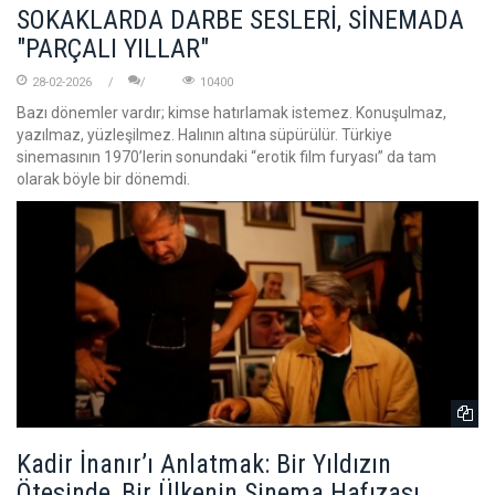
SOKAKLARDA DARBE SESLERİ, SİNEMADA
"PARÇALI YILLAR"
28-02-2026
10400
Bazı dönemler vardır; kimse hatırlamak istemez. Konuşulmaz,
yazılmaz, yüzleşilmez. Halının altına süpürülür. Türkiye
sinemasının 1970’lerin sonundaki “erotik film furyası” da tam
olarak böyle bir dönemdi.
Kadir İnanır’ı Anlatmak: Bir Yıldızın
Ötesinde, Bir Ülkenin Sinema Hafızası