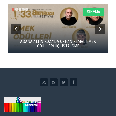
A
SİNEMA
K
ADANA ALTIN KOZA'DA ORHAN KEMAL EMEK
A
ÖDÜLLERİ ÜÇ USTA İSME