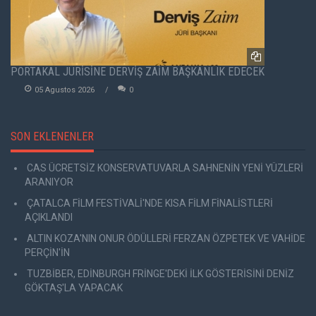
PORTAKAL JÜRİSİNE DERVİŞ ZAİM BAŞKANLIK EDECEK
05 Agustos 2026
0
SON EKLENENLER
CAS ÜCRETSİZ KONSERVATUVARLA SAHNENİN YENİ YÜZLERİ
ARANIYOR
ÇATALCA FİLM FESTİVALİ'NDE KISA FİLM FİNALİSTLERİ
AÇIKLANDI
ALTIN KOZA'NIN ONUR ÖDÜLLERİ FERZAN ÖZPETEK VE VAHİDE
PERÇİN'İN
TUZBİBER, EDİNBURGH FRİNGE'DEKİ İLK GÖSTERİSİNİ DENİZ
GÖKTAŞ'LA YAPACAK