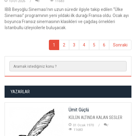
10-01-2026
11683
İBB Beyoğlu Sineması’nın uzun süredir ilgiyle takip edilen “Ülke
Sineması” programının yeni yıldaki ilk durağı Fransa oldu. Ocak ayı
boyunca Fransız sinemasının klasikleri ve çağdaş örnekleri
İstanbullu izleyicilerle buluşacak.
1
2
3
4
5
6
Sonraki
YAZARLAR
Ümit Güçlü
KÜLÜN ALTINDA KALAN SESLER
01 Ocak 1970
11683