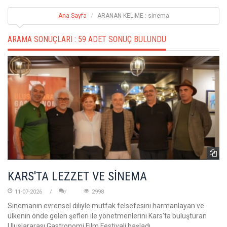
Ana Sayfa
ARANAN KELİME : sinema
ARAMA SONUÇLARI :
59 ADET SONUÇ BULUNDU
KARS'TA LEZZET VE SİNEMA
11-07-2026
2998
Sinemanın evrensel diliyle mutfak felsefesini harmanlayan ve
ülkenin önde gelen şefleri ile yönetmenlerini Kars'ta buluşturan
Uluslararası Gastronomi Film Festivali başladı.