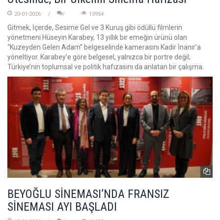
20-01-2026
13954
Gitmek, İçerde, Sesime Gel ve 3 Kuruş gibi ödüllü filmlerin
yönetmeni Hüseyin Karabey, 13 yıllık bir emeğin ürünü olan
“Kuzeyden Gelen Adam” belgeselinde kamerasını Kadir İnanır’a
yöneltiyor. Karabey’e göre belgesel, yalnızca bir portre değil;
Türkiye’nin toplumsal ve politik hafızasını da anlatan bir çalışma.
BEYOĞLU SİNEMASI’NDA FRANSIZ
SİNEMASI AYI BAŞLADI