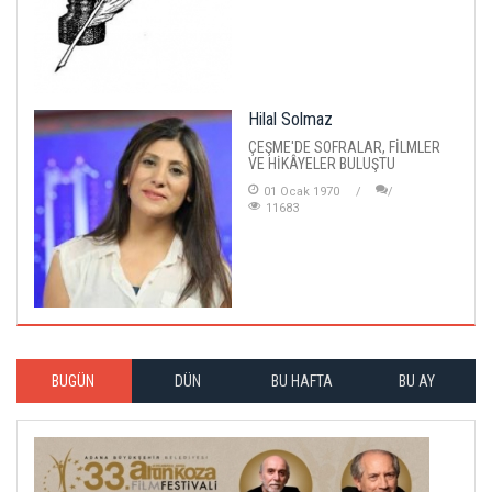
Hilal Solmaz
ÇEŞME'DE SOFRALAR, FİLMLER
VE HİKÂYELER BULUŞTU
01 Ocak 1970
11683
BUGÜN
DÜN
BU HAFTA
BU AY