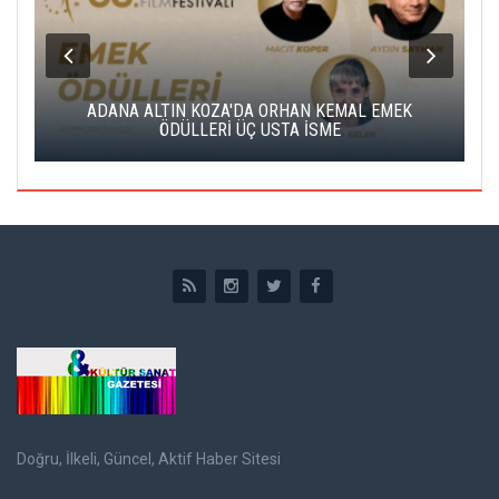
K
ADANA ALTIN KOZA'DA ORHAN KEMAL EMEK
A
ÖDÜLLERİ ÜÇ USTA İSME
Doğru, İlkeli, Güncel, Aktif Haber Sitesi