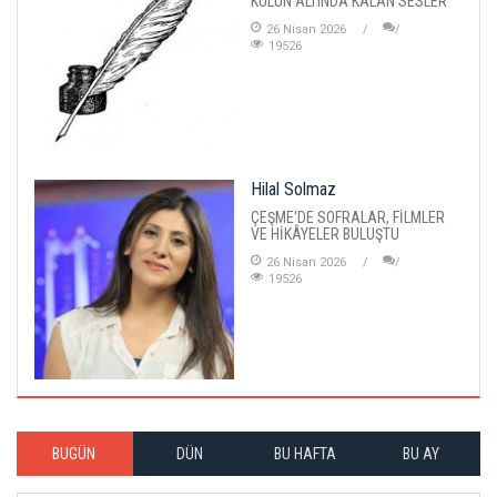
KÜLÜN ALTINDA KALAN SESLER
26 Nisan 2026
19526
Hilal Solmaz
ÇEŞME'DE SOFRALAR, FİLMLER
VE HİKÂYELER BULUŞTU
26 Nisan 2026
19526
BUGÜN
DÜN
BU HAFTA
BU AY