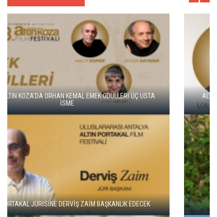
ALTIN KOZA'NIN ONUR ÖDÜLLERİ FERZAN ÖZPETEK VE VAHİDE
PERÇİN'İN
ADANA ALTIN KOZA'DA JÜRİ BAŞKANI ZUHAL OLCAY