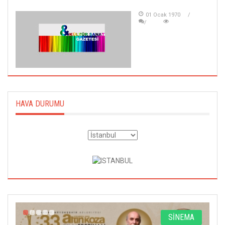
01 Ocak 1970
HAVA DURUMU
A
SİNEMA