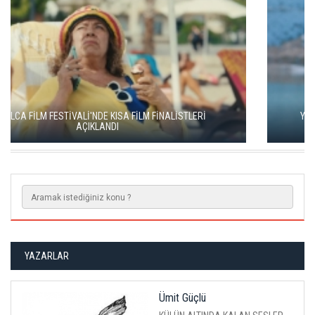
YEŞİM USTAOĞLU'NUN "ARTAKALAN"I SAN SEBASTIÁN'DA
DÜNYA PRÖMİYERİNİ YAPACAK
YAZARLAR
Ümit Güçlü