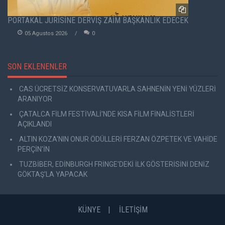
PORTAKAL JÜRİSİNE DERVİŞ ZAİM BAŞKANLIK EDECEK
05 Agustos 2026
0
SON EKLENENLER
CAS ÜCRETSİZ KONSERVATUVARLA SAHNENİN YENİ YÜZLERİ
ARANIYOR
ÇATALCA FİLM FESTİVALİ'NDE KISA FİLM FİNALİSTLERİ
AÇIKLANDI
ALTIN KOZA'NIN ONUR ÖDÜLLERİ FERZAN ÖZPETEK VE VAHİDE
PERÇİN'İN
TUZBİBER, EDİNBURGH FRİNGE'DEKİ İLK GÖSTERİSİNİ DENİZ
GÖKTAŞ'LA YAPACAK
KÜNYE
İLETİŞİM