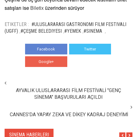
satışları ise
Biletix
üzerinden sürüyor
ETIKETLER :
#ULUSLARARASI GASTRONOMI FILM FESTIVALI
(UGFF)
#ÇEŞME BELEDIYESI
#YEMEK
#SINEMA
,
,
,
,
Facebook
Twitter
Google+
WhatsApp
AYVALIK ULUSLARARASI FİLM FESTİVALİ "GENÇ
SİNEMA" BAŞVURULARI AÇILDI
CANNES'DA YAPAY ZEKA VE DİKEY KADRAJ DENEYİMİ
SİNEMA HABERLERI