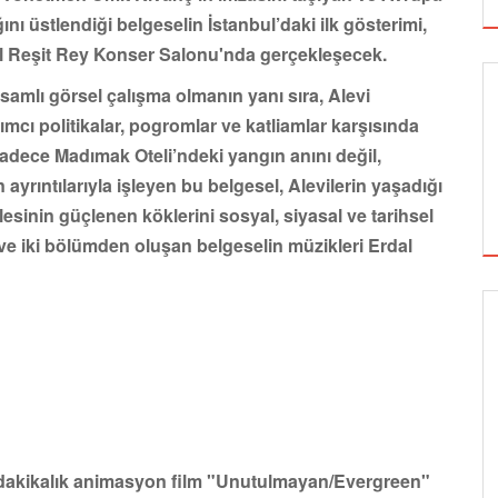
nı üstlendiği belgeselin İstanbul’daki ilk gösterimi,
l Reşit Rey Konser Salonu'nda gerçekleşecek.
samlı görsel çalışma olmanın yanı sıra, Alevi
rımcı politikalar, pogromlar ve katliamlar karşısında
adece Madımak Oteli’ndeki yangın anını değil,
ayrıntılarıyla işleyen bu belgesel, Alevilerin yaşadığı
esinin güçlenen köklerini sosyal, siyasal ve tarihsel
n ve iki bölümden oluşan belgeselin müzikleri Erdal
SİNEMA
ALTIN KOZA'NIN ONUR ÖDÜLLERİ FERZAN
ÖZPETEK VE VAHİDE PERÇİN'İN
0 dakikalık animasyon film "Unutulmayan/Evergreen"