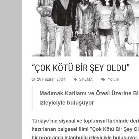
“ÇOK KÖTÜ BİR ŞEY OLDU”
28 Haziran 2024
SİNEMA
Yorum
Madımak Katliamı ve Ötesi Üzerine Bir
izleyiciyle buluşuyor
Türkiye’nin siyasal ve toplumsal tarihinde der
hazırlanan belgesel filmi "Çok Kötü Bir Şey O
bir programla İstanbullu izleyiciyle buluşuyo