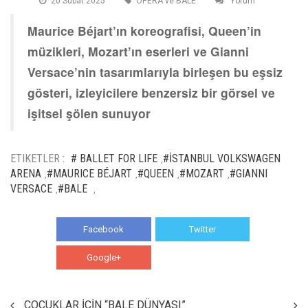
20 Subat 2025
OPERA ve BALE
Yorum
Maurice Béjart’ın koreografisi, Queen’in
müzikleri, Mozart’ın eserleri ve Gianni
Versace’nin tasarımlarıyla birleşen bu eşsiz
gösteri, izleyicilere benzersiz bir görsel ve
işitsel şölen sunuyor
ETIKETLER :
# BALLET FOR LIFE
#İSTANBUL VOLKSWAGEN
,
ARENA
#MAURICE BÉJART
#QUEEN
#MOZART
#GIANNI
,
,
,
,
VERSACE
#BALE
,
,
Facebook
Twitter
Google+
WhatsApp
ÇOCUKLAR İÇİN “BALE DÜNYASI”