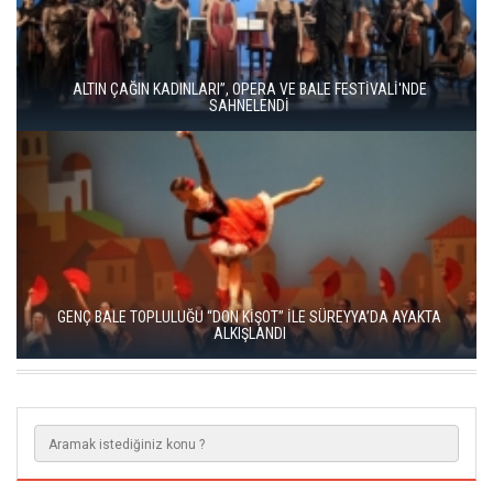
16. ULUSLARARASI İSTANBUL OPERA VE BALE FESTİVALİ
“KÜLKEDİSİ” İLE BAŞLADI
LA TRAVİATA, SAHNEDE BÜYÜLEYİCİ BİR GECE YARATTI