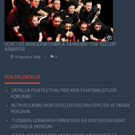
ÜCRETSİZ KONSERVATUVARLA SAHNENİN YENİ YÜZLERİ
ARANIYOR
05 Agustos 2026
0
SON EKLENENLER
ÇATALCA FİLM FESTİVALİ'NDE KISA FİLM FİNALİSTLERİ
AÇIKLANDI
ALTIN KOZA'NIN ONUR ÖDÜLLERİ FERZAN ÖZPETEK VE VAHİDE
PERÇİN'İN
TUZBİBER, EDİNBURGH FRİNGE'DEKİ İLK GÖSTERİSİNİ DENİZ
GÖKTAŞ'LA YAPACAK