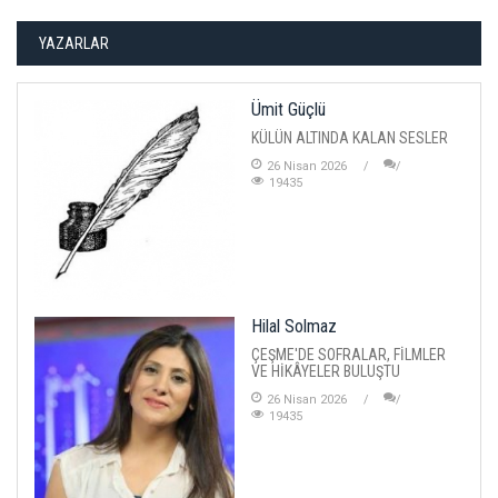
YAZARLAR
Ümit Güçlü
KÜLÜN ALTINDA KALAN SESLER
26 Nisan 2026
19435
Hilal Solmaz
ÇEŞME'DE SOFRALAR, FİLMLER
VE HİKÂYELER BULUŞTU
26 Nisan 2026
19435