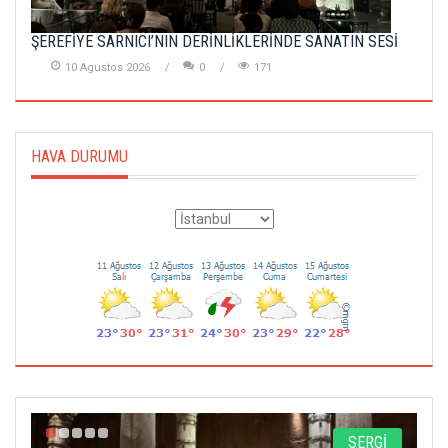
ŞEREFİYE SARNICI’NIN DERİNLİKLERİNDE SANATIN SESİ
10 Agustos 2026
0
171
HAVA DURUMU
A
SERGİ