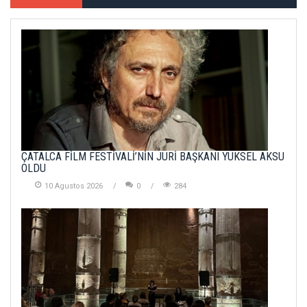
ÇATALCA FİLM FESTİVALİ’NİN JÜRİ BAŞKANI YÜKSEL AKSU
OLDU
10 Agustos 2026
0
284