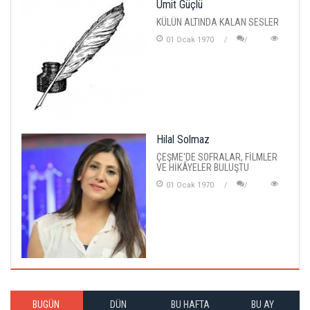
Ümit Güçlü
KÜLÜN ALTINDA KALAN SESLER
01 Ocak 1970
Hilal Solmaz
ÇEŞME'DE SOFRALAR, FİLMLER
VE HİKÂYELER BULUŞTU
01 Ocak 1970
BUGÜN
DÜN
BU HAFTA
BU AY