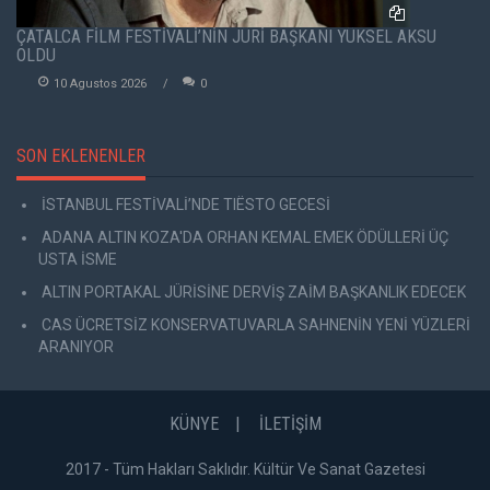
ÇATALCA FİLM FESTİVALİ’NİN JÜRİ BAŞKANI YÜKSEL AKSU
OLDU
10 Agustos 2026
0
SON EKLENENLER
İSTANBUL FESTİVALİ’NDE TIËSTO GECESİ
ADANA ALTIN KOZA'DA ORHAN KEMAL EMEK ÖDÜLLERİ ÜÇ
USTA İSME
ALTIN PORTAKAL JÜRİSİNE DERVİŞ ZAİM BAŞKANLIK EDECEK
CAS ÜCRETSİZ KONSERVATUVARLA SAHNENİN YENİ YÜZLERİ
ARANIYOR
KÜNYE
İLETİŞİM
2017 - Tüm Hakları Saklıdır. Kültür Ve Sanat Gazetesi