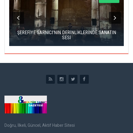
IK
ŞEREFİYE SARNICI’NIN DERİNLİKLERİNDE SANATIN
Ç
SESİ
Doğru, İlkeli, Güncel, Aktif Haber Sitesi